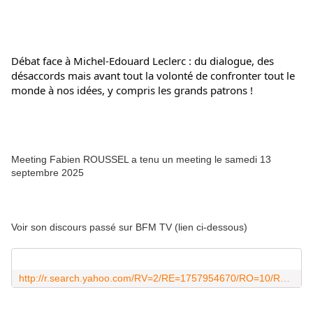
Débat face à Michel-Edouard Leclerc : du dialogue, des 
désaccords mais avant tout la volonté de confronter tout le 
monde à nos idées, y compris les grands patrons !
Meeting Fabien ROUSSEL a tenu un meeting le samedi 13
septembre 2025
Voir son discours passé sur BFM TV (lien ci-dessous)
http://r.search.yahoo.com/RV=2/RE=1757954670/RO=10/RU=https%3A%2F%2Fwww.bfmtv.com%2Fpolitique%2Fvideo-le-discours-en-integralite-de-fabien-roussel-a-la-fete-de-l-humanite_VN-202509130216.html/RK=2/RS=i9B.5UkDddzMuAgRbBZgRdD_MWI-