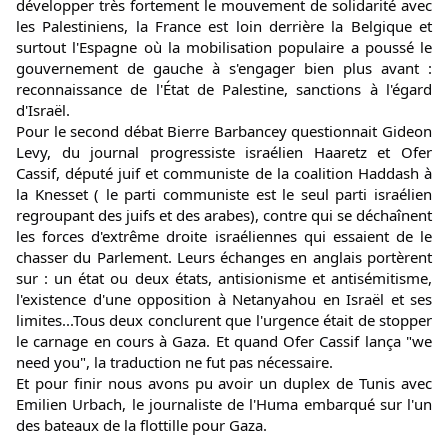
développer très fortement le mouvement de solidarité avec 
les Palestiniens, la France est loin derrière la Belgique et 
surtout l'Espagne où la mobilisation populaire a poussé le 
gouvernement de gauche à s'engager bien plus avant : 
reconnaissance de l'État de Palestine, sanctions à l'égard 
d'Israël.
Pour le second débat Bierre Barbancey questionnait Gideon 
Levy, du journal progressiste israélien Haaretz et Ofer 
Cassif, député juif et communiste de la coalition Haddash à 
la Knesset ( le parti communiste est le seul parti israélien 
regroupant des juifs et des arabes), contre qui se déchaînent 
les forces d'extrême droite israéliennes qui essaient de le 
chasser du Parlement. Leurs échanges en anglais portèrent 
sur : un état ou deux états, antisionisme et antisémitisme, 
l'existence d'une opposition à Netanyahou en Israël et ses 
limites...Tous deux conclurent que l'urgence était de stopper 
le carnage en cours à Gaza. Et quand Ofer Cassif lança "we 
need you", la traduction ne fut pas nécessaire.
Et pour finir nous avons pu avoir un duplex de Tunis avec 
Emilien Urbach, le journaliste de l'Huma embarqué sur l'un 
des bateaux de la flottille pour Gaza.