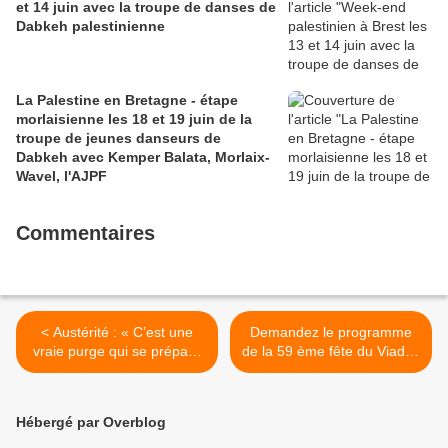
et 14 juin avec la troupe de danses de
Dabkeh palestinienne
La Palestine en Bretagne - étape
morlaisienne les 18 et 19 juin de la
troupe de jeunes danseurs de
Dabkeh avec Kemper Balata, Morlaix-
Wavel, l'AJPF
Commentaires
< Austérité : « C’est une
Demandez le programme
vraie purge qui se prépare
de la 59 ème fête du Viaduc
et elle pèsera lourd sur les
le 1er mai 2025 à Ploujean
municipalités », dénonce
>
Gilles Leproust, maire PCF
Hébergé par Overblog
d’Allones