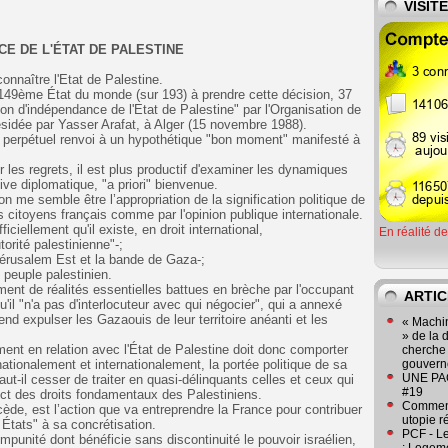
VISIT
E DE L'ÉTAT DE PALESTINE
connaître l'Etat de Palestine.
 149ème État du monde (sur 193) à prendre cette décision, 37
on d'indépendance de l'Etat de Palestine" par l'Organisation de
résidée par Yasser Arafat, à Alger (15 novembre 1988).
le perpétuel renvoi à un hypothétique "bon moment" manifesté à
r les regrets, il est plus productif d'examiner les dynamiques
ive diplomatique, "a priori" bienvenue.
on me semble être l’appropriation de la signification politique de
s citoyens français comme par l'opinion publique internationale.
iciellement qu'il existe, en droit international,
En réalité d
torité palestinienne"-;
, Jérusalem Est et la bande de Gaza-;
e peuple palestinien.
sément de réalités essentielles battues en brèche par l'occupant
ARTIC
u'il "n'a pas d'interlocuteur avec qui négocier", qui a annexé
end expulser les Gazaouis de leur territoire anéanti et les
« Machin
» de la 
lement en relation avec l'État de Palestine doit donc comporter
cherche 
nationalement et internationalement, la portée politique de sa
gouver
UNE PAGE
faut-il cesser de traiter en quasi-délinquants celles et ceux qui
#19
ect des droits fondamentaux des Palestiniens.
Comment
cède, est l’action que va entreprendre la France pour contribuer
utopie r
 États" à sa concrétisation.
PCF - L
impunité dont bénéficie sans discontinuité le pouvoir israélien,