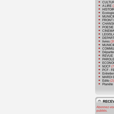
CULTU
A LIRE
(
HISTOI
Ecologi
MUNICI
FRONT 
CHANS
POESIE
CINEMA
LEGISL
DEPART
livres
(3
MUNICI
COMMU
Départe
REVUE 
PAROLE
ECONO
MJCF
(7
PCF - F
Entretie
MARDI 
Edito
(2)
Planète
RECEV
Abonnez-vous
publiés.