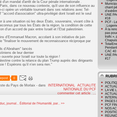
: Logeme
ppé d'un mandat d'arrêt de la Cour pénale internationale .
Municipa
e Paris, dans ce nouveau contexte, qu'il use de son influence au
chant pé
-ci opère un véritable tournant dans ses relations avec Tel-
d’extrêm
 "accord d'association" ultra-privilégié dont Israël est le seul
UNE PAGE
#18
river à une situation où les deux États, souverains, vivant côte à
PCF - L
econnus par tous les États de la région, la condition de cette
: Logeme
on d’un accord de paix entre Israël et l’Etat palestinien.
À la ren
pas pour
trafic »
lins d’Emmanuel Macron, accolant à son initiative de juin
Chapuis
 de "finaliser le mouvement de reconnaissance réciproque par
TotalEn
Pendant 
ds d’Abraham" lancés
CAC 40 
iniens de leur dernier
UNE PAGE
 ouverte pour Israël sur toute la région !
#17
lestine contre la relance du plan Trump auprès des dirigeants
e ! Espérons qu’il n’en sera rien."
RUBR
epost
0
POLITI
ste du Pays de Morlaix
-
dans
INTERNATIONAL
ACTUALITE
ACTUAL
NATIONALE DU PCF
LA VIE
commenter cet article
…
ACTUAL
INTERN
PAGES 
uc, journal...
Éditorial de l'Humanité, par... >>
PCF FI
NOS AC
POSITI
REUNIO