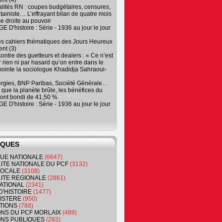
nt (4)
lités RN : coupes budgétaires, censures,
tainiste… L’effrayant bilan de quatre mois
e droite au pouvoir
 D'histoire : Série - 1936 au jour le jour
es cahiers thématiques des Jours Heureux
nt (3)
contre des guetteurs et dealers : « Ce n’est
 rien ni par hasard qu’on entre dans le
, pointe la sociologue Khadidja Sahraoui-
ergies, BNP Paribas, Société Générale…
que la planète brûle, les bénéfices du
ont bondi de 41,50 %
 D'histoire : Série - 1936 au jour le jour
IQUES
QUE NATIONALE
(6647)
ITE NATIONALE DU PCF
(3132)
 LOCALE
(3108)
ITE REGIONALE
(2861)
ATIONAL
(2341)
D'HISTOIRE
(1477)
NISTERE
(950)
TIONS
(788)
ONS DU PCF MORLAIX
(489)
NS PUBLIQUES
(293)