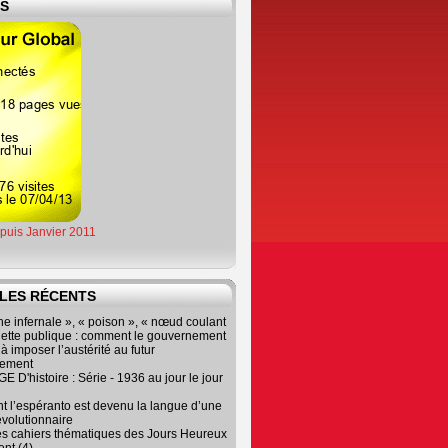
ES
epuis Janvier 2011
LES RÉCENTS
e infernale », « poison », « nœud coulant
dette publique : comment le gouvernement
à imposer l’austérité au futur
nement
 D'histoire : Série - 1936 au jour le jour
 l’espéranto est devenu la langue d’une
évolutionnaire
es cahiers thématiques des Jours Heureux