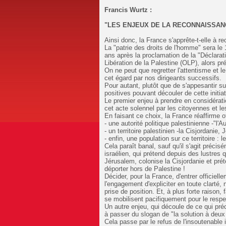
Francis Wurtz :
"LES ENJEUX DE LA RECONNAISSANC
Ainsi donc, la France s'apprête-t-elle à re
La "patrie des droits de l'homme" sera le
ans après la proclamation de la "Déclarati
Libération de la Palestine (OLP), alors p
On ne peut que regretter l'attentisme et 
cet égard par nos dirigeants successifs.
Pour autant, plutôt que de s'appesantir su
positives pouvant découler de cette initiat
️Le premier enjeu à prendre en considérati
cet acte solennel par les citoyennes et le
En faisant ce choix, la France réaffirme off
- une autorité politique palestinienne -"l'Au
- un territoire palestinien -la Cisjordanie
- enfin, une population sur ce territoire : l
Cela paraît banal, sauf qu'il s'agit préci
israélien, qui prétend depuis des lustres q
Jérusalem, colonise la Cisjordanie et prét
déporter hors de Palestine !
Décider, pour la France, d'entrer officiel
l'engagement d'expliciter en toute clarté, 
prise de position. Et, à plus forte raison, 
se mobilisent pacifiquement pour le resp
️Un autre enjeu, qui découle de ce qui pré
à passer du slogan de "la solution à deux
Cela passe par le refus de l'insoutenable 