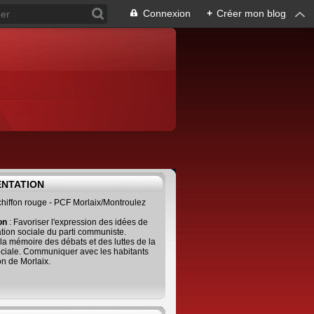
Connexion
+
Créer mon blog
ENTATION
 chiffon rouge - PCF Morlaix/Montroulez
ion
: Favoriser l'expression des idées de
tion sociale du parti communiste.
 la mémoire des débats et des luttes de la
ciale. Communiquer avec les habitants
on de Morlaix.