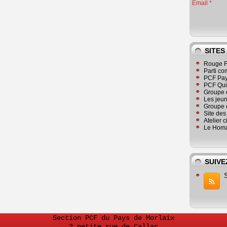
Email
SITES
Rouge F
Parti co
PCF Pay
PCF Qu
Groupe 
Les jeu
Groupe 
Site de
Atelier 
Le Homa
SUIVE
Section PCF du Pays de Morlaix
2 petite rue de Callac