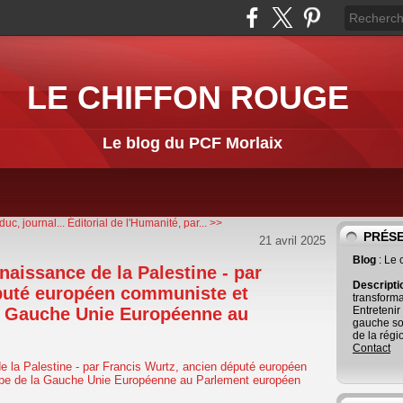
LE CHIFFON ROUGE
Le blog du PCF Morlaix
uc, journal...
Éditorial de l'Humanité, par... >>
PRÉS
21 avril 2025
Blog
: Le
naissance de la Palestine - par
Descript
puté européen communiste et
transforma
a Gauche Unie Européenne au
Entretenir
gauche so
de la régi
Contact