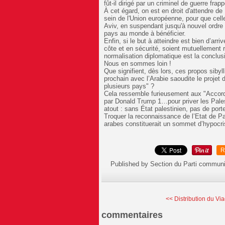
fût-il dirigé par un criminel de guerre fra
À cet égard, on est en droit d'attendre d
sein de l'Union européenne, pour que celle
Aviv, en suspendant jusqu'à nouvel ordre l'
pays au monde à bénéficier.
️Enfin, si le but à atteindre est bien d’ar
côte et en sécurité, soient mutuellement r
normalisation diplomatique est la conclusi
Nous en sommes loin !
Que signifient, dès lors, ces propos sibyl
prochain avec l’Arabie saoudite le projet
plusieurs pays" ?
Cela ressemble furieusement aux "Accor
par Donald Trump 1…pour priver les Palest
atout : sans État palestinien, pas de porte
Troquer la reconnaissance de l’Etat de Pa
arabes constituerait un sommet d’hypocrisi
R
Published by Section du Parti communi
<< Distribution du Viad
commentaires