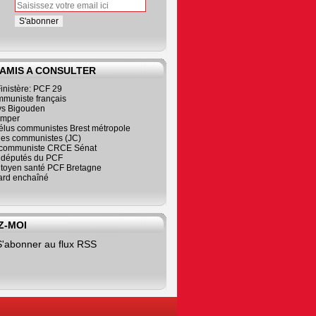
 AMIS A CONSULTER
inistère: PCF 29
mmuniste français
s Bigouden
imper
élus communistes Brest métropole
nes communistes (JC)
communiste CRCE Sénat
s députés du PCF
citoyen santé PCF Bretagne
rd enchaîné
Z-MOI
S'abonner au flux RSS