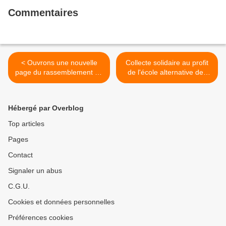
Commentaires
< Ouvrons une nouvelle
Collecte solidaire au profit
page du rassemblement de
de l'école alternative des
la gauche et des
Monts d'Arrée >
écologistes ! -Résolution du
Conseil National du PCF du
Hébergé par Overblog
15 octobre 2023
Top articles
Pages
Contact
Signaler un abus
C.G.U.
Cookies et données personnelles
Préférences cookies