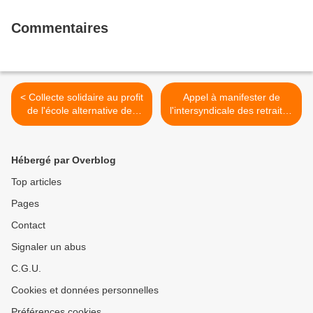
Commentaires
< Collecte solidaire au profit
Appel à manifester de
de l'école alternative des
l'intersyndicale des retraités
Monts d'Arrée
du Pays de Morlaix le mardi
24 octobre à 11h >
Hébergé par Overblog
Top articles
Pages
Contact
Signaler un abus
C.G.U.
Cookies et données personnelles
Préférences cookies