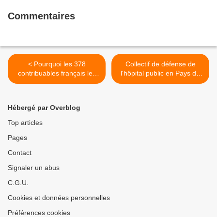
Commentaires
< Pourquoi les 378
Collectif de défense de
contribuables français les
l'hôpital public en Pays de
plus fortunés ne paient que
Morlaix appelle à rejoindre
2 % d’impôts (L’HUMANITE
la manifestation régionale le
– Mardi 6 juin 2023)
samedi 17 juin à Guingamp
Hébergé par Overblog
>
Top articles
Pages
Contact
Signaler un abus
C.G.U.
Cookies et données personnelles
Préférences cookies