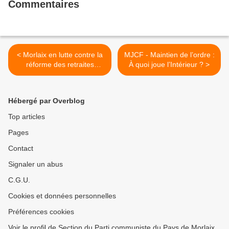
Commentaires
< Morlaix en lutte contre la
MJCF - Maintien de l’ordre :
réforme des retraites
À quoi joue l’Intérieur ? >
Macron - AG des luttes au
SEW à 18h le 8 avril 2023
Hébergé par Overblog
Top articles
Pages
Contact
Signaler un abus
C.G.U.
Cookies et données personnelles
Préférences cookies
Voir le profil de Section du Parti communiste du Pays de Morlaix