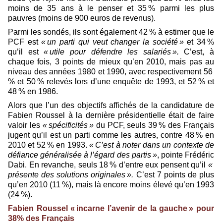
moins de 35 ans à le penser et 35 % parmi les plus
pauvres (moins de 900 euros de revenus).
Parmi les sondés, ils sont également 42 % à estimer que le
PCF est
« un parti qui veut changer la so­ciété »
et 34 %
qu’il est
« utile pour défendre les salariés ».
C’est, à
chaque fois, 3 points de mieux qu’en 2010, mais pas au
niveau des années 1980 et 1990, avec respectivement 56
% et 50 % relevés lors d’une enquête de 1993, et 52 % et
48 % en 1986.
Alors que l’un des objectifs affichés de la candidature de
Fabien Roussel à la dernière présidentielle était de faire
valoir les
« spécificités »
du PCF, seuls 39 % des Français
jugent qu’il est un parti comme les autres, contre 48 % en
2010 et 52 % en 1993.
« C’est à noter dans un contexte de
défiance généralisée à l’égard des partis »
, pointe Frédéric
Dabi. En revanche, seuls 18 % d’entre eux pensent qu’il
«
présente des solutions originales ».
C’est 7 points de plus
qu’en 2010 (11 %), mais là encore moins élevé qu’en 1993
(24 %).
Fabien Roussel « incarne l’avenir de la gauche » pour
38% des Français