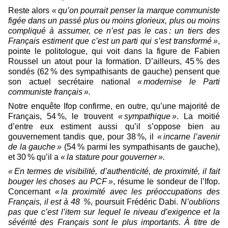
Reste alors
« qu’on pourrait penser la marque communiste
figée dans un passé plus ou moins glorieux, plus ou moins
compliqué à assumer, ce n’est pas le cas : un tiers des
Français estiment que c’est un parti qui s’est transformé »
,
pointe le politologue, qui voit dans la figure de Fabien
Roussel un atout pour la formation. D’ailleurs, 45 % des
sondés (62 % des sympathisants de gauche) pensent que
son actuel secrétaire national
« modernise le Parti
communiste français ».
Notre enquête Ifop confirme, en outre, qu’une majorité de
Français, 54 %, le trouvent
« sympathique »
. La moitié
d’entre eux estiment aussi qu’il s’oppose bien au
gouvernement tandis que, pour 38 %, il
« incarne l’avenir
de la gauche »
(54 % parmi les sympathisants de gauche),
et 30 % qu’il a
« la stature pour gouverner ».
« En termes de visibilité, d’authenticité, de proximité, il fait
bouger les choses au PCF »
, résume le sondeur de l’Ifop.
Concernant
« la proximité avec les préoccupations des
Français, il est à 48
%
, poursuit Frédéric Dabi.
N’oublions
pas que c’est l’item sur lequel le niveau d’exigence et la
sévérité des Français sont le plus importants. À titre de