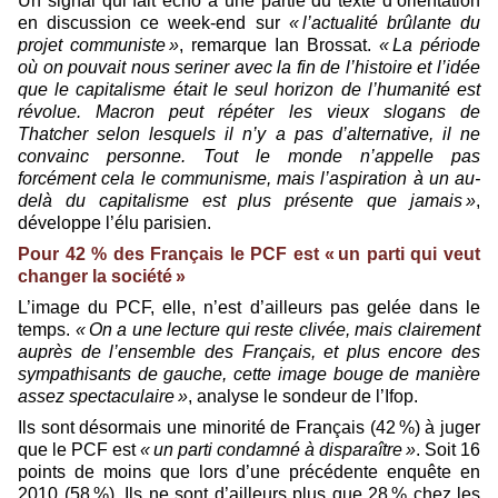
Un signal qui fait écho à une partie du texte d’orientation
en discussion ce week-end sur
« l’actualité brûlante du
projet communiste »
, remarque Ian Brossat.
« La période
où on pouvait nous seriner avec la fin de l’histoire et l’idée
que le capitalisme était le seul horizon de l’humanité est
révolue. Macron peut répéter les vieux slogans de
Thatcher selon lesquels il n’y a pas d’alternative, il ne
convainc personne. Tout le monde n’appelle pas
forcément cela le communisme, mais l’aspiration à un au-
delà du capitalisme est plus présente que jamais »
,
développe l’élu parisien.
Pour 42 % des Français le PCF est « un parti qui veut
changer la so­ciété »
L’image du PCF, elle, n’est d’ailleurs pas gelée dans le
temps.
« On a une lecture qui reste clivée, mais clairement
auprès de l’ensemble des Français, et plus encore des
sympathisants de gauche, cette image bouge de manière
assez spectaculaire »
, analyse le sondeur de l’Ifop.
Ils sont désormais une minorité de Français (42 %) à juger
que le PCF est
« un parti condamné à disparaître »
. Soit 16
points de moins que lors d’une précédente enquête en
2010 (58 %). Ils ne sont d’ailleurs plus que 28 % chez les