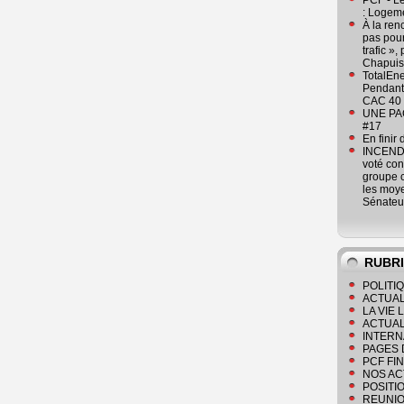
PCF - L
: Logeme
À la ren
pas pour
trafic »
Chapuis
TotalEn
Pendant 
CAC 40 
UNE PAGE
#17
En finir
INCENDI
voté co
groupe c
les moye
Sénateu
RUBR
POLITI
ACTUAL
LA VIE
ACTUAL
INTERN
PAGES 
PCF FI
NOS AC
POSITI
REUNIO