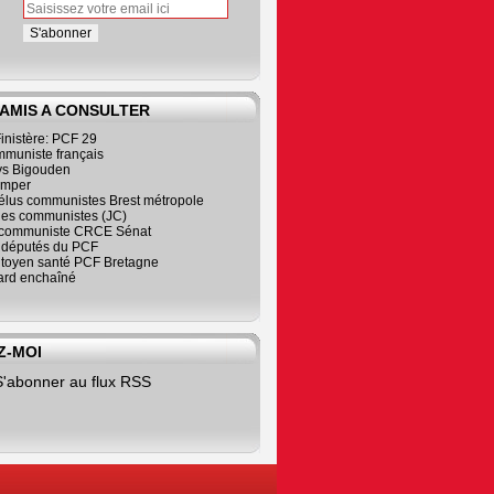
 AMIS A CONSULTER
inistère: PCF 29
mmuniste français
s Bigouden
imper
élus communistes Brest métropole
nes communistes (JC)
communiste CRCE Sénat
s députés du PCF
citoyen santé PCF Bretagne
rd enchaîné
Z-MOI
S'abonner au flux RSS