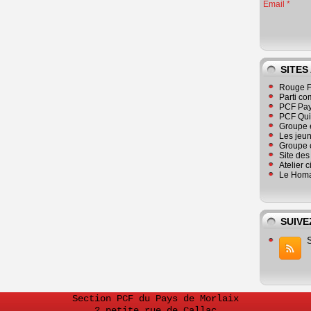
Email
SITES
Rouge F
Parti co
PCF Pay
PCF Qu
Groupe 
Les jeu
Groupe 
Site de
Atelier 
Le Homa
SUIVE
Section PCF du Pays de Morlaix
2 petite rue de Callac