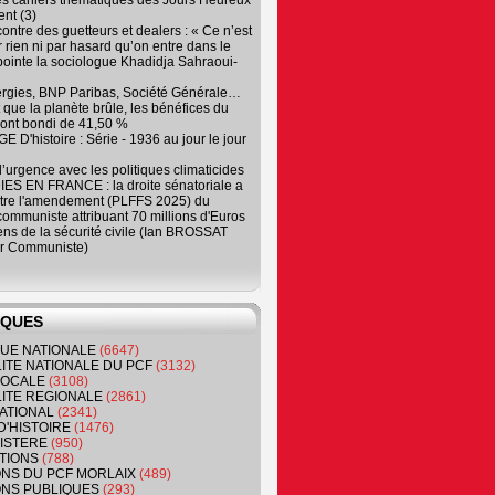
es cahiers thématiques des Jours Heureux
nt (3)
contre des guetteurs et dealers : « Ce n’est
 rien ni par hasard qu’on entre dans le
, pointe la sociologue Khadidja Sahraoui-
ergies, BNP Paribas, Société Générale…
que la planète brûle, les bénéfices du
ont bondi de 41,50 %
 D'histoire : Série - 1936 au jour le jour
 d’urgence avec les politiques climaticides
ES EN FRANCE : la droite sénatoriale a
ntre l'amendement (PLFFS 2025) du
ommuniste attribuant 70 millions d'Euros
ns de la sécurité civile (Ian BROSSAT
r Communiste)
IQUES
QUE NATIONALE
(6647)
ITE NATIONALE DU PCF
(3132)
 LOCALE
(3108)
ITE REGIONALE
(2861)
ATIONAL
(2341)
D'HISTOIRE
(1476)
NISTERE
(950)
TIONS
(788)
ONS DU PCF MORLAIX
(489)
NS PUBLIQUES
(293)