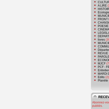
CULTU
A LIRE
(
HISTOI
Ecologi
MUNICI
FRONT 
CHANS
POESIE
CINEMA
LEGISL
DEPART
livres
(3
MUNICI
COMMU
Départe
REVUE 
PAROLE
ECONO
MJCF
(7
PCF - F
Entretie
MARDI 
Edito
(2)
Planète
RECEV
Abonnez-vous
publiés.