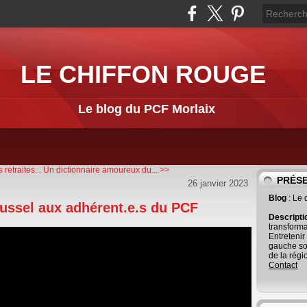
LE CHIFFON ROUGE
Le blog du PCF Morlaix
 retraites...
Un dictionnaire amoureux du... >>
PRÉS
26 janvier 2023
Blog
: Le
ussel aux adhérent.e.s du PCF
Descript
transforma
Entretenir
gauche so
de la régi
Contact