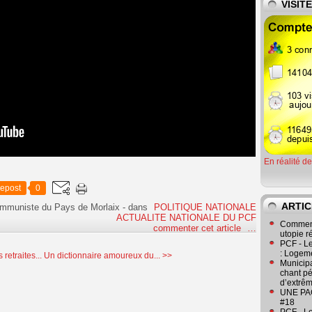
VISIT
En réalité d
epost
0
ARTIC
ommuniste du Pays de Morlaix
-
dans
POLITIQUE NATIONALE
ACTUALITE NATIONALE DU PCF
Comment
commenter cet article
…
utopie r
PCF - L
: Logeme
 retraites...
Un dictionnaire amoureux du... >>
Municipa
chant pé
d’extrêm
UNE PAGE
#18