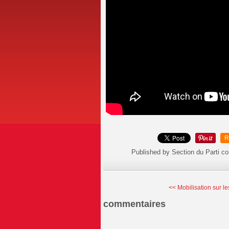
R
Published by Section du Parti c
<< Mobilisation sur les
commentaires