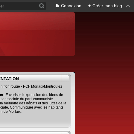
Connexion
+
Créer mon blog
ENTATION
 chiffon rouge - PCF Morlaix/Montroulez
ion
: Favoriser l'expression des idées de
tion sociale du parti communiste.
 la mémoire des débats et des luttes de la
ciale. Communiquer avec les habitants
on de Morlaix.