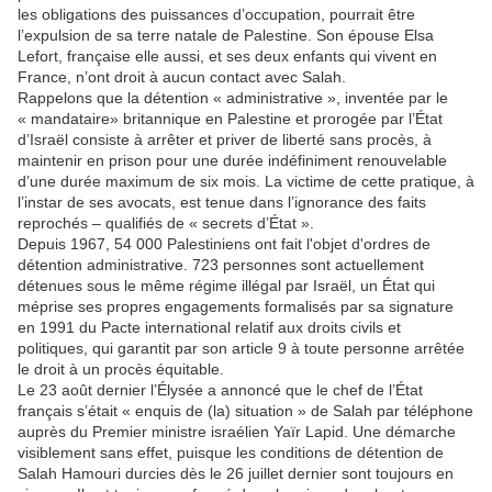
les obligations des puissances d’occupation, pourrait être
l’expulsion de sa terre natale de Palestine. Son épouse Elsa
Lefort, française elle aussi, et ses deux enfants qui vivent en
France, n’ont droit à aucun contact avec Salah.
Rappelons que la détention « administrative », inventée par le
« mandataire» britannique en Palestine et prorogée par l’État
d’Israël consiste à arrêter et priver de liberté sans procès, à
maintenir en prison pour une durée indéfiniment renouvelable
d’une durée maximum de six mois. La victime de cette pratique, à
l’instar de ses avocats, est tenue dans l’ignorance des faits
reprochés – qualifiés de « secrets d’État ».
Depuis 1967, 54 000 Palestiniens ont fait l'objet d'ordres de
détention administrative. 723 personnes sont actuellement
détenues sous le même régime illégal par Israël, un État qui
méprise ses propres engagements formalisés par sa signature
en 1991 du Pacte international relatif aux droits civils et
politiques, qui garantit par son article 9 à toute personne arrêtée
le droit à un procès équitable.
Le 23 août dernier l’Élysée a annoncé que le chef de l’État
français s’était « enquis de (la) situation » de Salah par téléphone
auprès du Premier ministre israélien Yaïr Lapid. Une démarche
visiblement sans effet, puisque les conditions de détention de
Salah Hamouri durcies dès le 26 juillet dernier sont toujours en