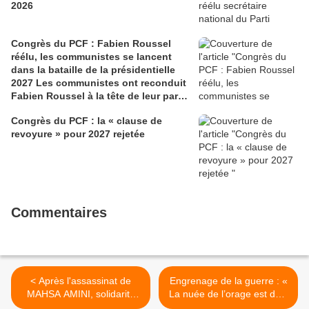
2026
Congrès du PCF : Fabien Roussel
réélu, les communistes se lancent
dans la bataille de la présidentielle
2027 Les communistes ont reconduit
Fabien Roussel à la tête de leur parti,
à l’issue du 40e congrès national, à
Congrès du PCF : la « clause de
Lille. Le secrétaire national, dont la
revoyure » pour 2027 rejetée
candidature devrait être officialisée le
6 septembre, veut désormais jeter «
toutes ses forces » dans la campagne
présidentielle.
Commentaires
< Après l'assassinat de
Engrenage de la guerre : «
MAHSA AMINI, solidarité
La nuée de l’orage est déjà
avec les femmes iraniennes
sur nous » - Vincent Boulet,