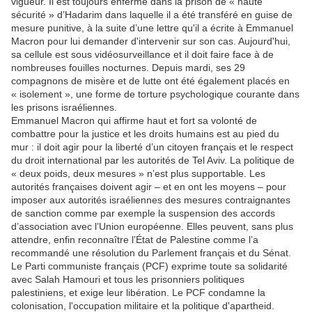
vigueur. Il est toujours enfermé dans la prison de « haute
sécurité » d’Hadarim dans laquelle il a été transféré en guise de
mesure punitive, à la suite d’une lettre qu'il a écrite à Emmanuel
Macron pour lui demander d'intervenir sur son cas. Aujourd'hui,
sa cellule est sous vidéosurveillance et il doit faire face à de
nombreuses fouilles nocturnes. Depuis mardi, ses 29
compagnons de misère et de lutte ont été également placés en
« isolement », une forme de torture psychologique courante dans
les prisons israéliennes.
Emmanuel Macron qui affirme haut et fort sa volonté de
combattre pour la justice et les droits humains est au pied du
mur : il doit agir pour la liberté d’un citoyen français et le respect
du droit international par les autorités de Tel Aviv. La politique de
« deux poids, deux mesures » n’est plus supportable. Les
autorités françaises doivent agir – et en ont les moyens – pour
imposer aux autorités israéliennes des mesures contraignantes
de sanction comme par exemple la suspension des accords
d’association avec l’Union européenne. Elles peuvent, sans plus
attendre, enfin reconnaître l’État de Palestine comme l’a
recommandé une résolution du Parlement français et du Sénat.
Le Parti communiste français (PCF) exprime toute sa solidarité
avec Salah Hamouri et tous les prisonniers politiques
palestiniens, et exige leur libération. Le PCF condamne la
colonisation, l'occupation militaire et la politique d'apartheid.