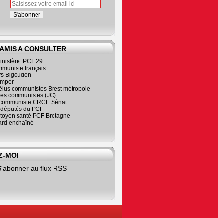
 AMIS A CONSULTER
inistère: PCF 29
mmuniste français
s Bigouden
imper
élus communistes Brest métropole
nes communistes (JC)
communiste CRCE Sénat
s députés du PCF
citoyen santé PCF Bretagne
rd enchaîné
Z-MOI
S'abonner au flux RSS