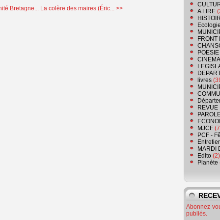
CULTU
ité Bretagne...
La colère des maires (Éric... >>
A LIRE
(
HISTOI
Ecologi
MUNICI
FRONT 
CHANS
POESIE
CINEMA
LEGISL
DEPART
livres
(3
MUNICI
COMMU
Départe
REVUE 
PAROLE
ECONO
MJCF
(7
PCF - F
Entretie
MARDI 
Edito
(2)
Planète
RECEV
Abonnez-vous
publiés.