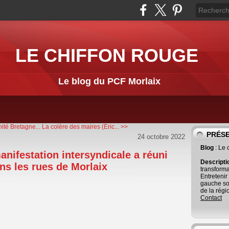
LE CHIFFON ROUGE
Le blog du PCF Morlaix
ité Bretagne...
La colère des maires (Éric... >>
PRÉS
24 octobre 2022
Blog
: Le
anifestation intersyndicale a réuni
Descript
ns les rues de Morlaix
transforma
Entretenir
gauche so
de la régi
Contact