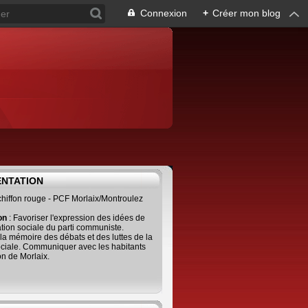
Connexion
+
Créer mon blog
ENTATION
 chiffon rouge - PCF Morlaix/Montroulez
ion
: Favoriser l'expression des idées de
tion sociale du parti communiste.
 la mémoire des débats et des luttes de la
ciale. Communiquer avec les habitants
on de Morlaix.