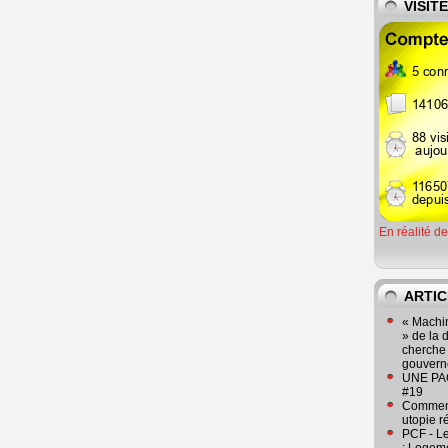
VISIT
En réalité d
ARTIC
« Machin
» de la 
cherche 
gouver
UNE PAGE
#19
Comment
utopie r
PCF - L