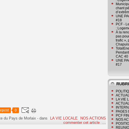
: Logeme
Municipa
chant pé
d’extrêm
UNE PAGE
#18
PCF - L
: Logeme
À la ren
pas pour
trafic »
Chapuis
TotalEn
Pendant 
CAC 40 
UNE PAGE
#17
RUBR
POLITI
ACTUAL
LA VIE
ACTUAL
INTERN
epost
0
PAGES 
PCF FI
te du Pays de Morlaix
-
dans
LA VIE LOCALE
NOS ACTIONS
NOS AC
commenter cet article
…
POSITI
REUNIO