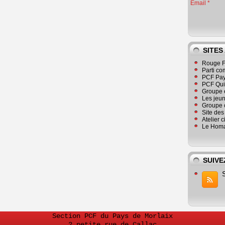
Email
SITES
Rouge F
Parti co
PCF Pay
PCF Qu
Groupe 
Les jeu
Groupe 
Site de
Atelier 
Le Homa
SUIVE
Section PCF du Pays de Morlaix
2 petite rue de Callac