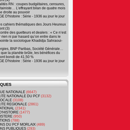
nt (4)
lités RN : coupes budgétaires, censures,
tainiste… L’effrayant bilan de quatre mois
e droite au pouvoir
 D'histoire : Série - 1936 au jour le jour
es cahiers thématiques des Jours Heureux
nt (3)
contre des guetteurs et dealers : « Ce n’est
 rien ni par hasard qu’on entre dans le
, pointe la sociologue Khadidja Sahraoui-
ergies, BNP Paribas, Société Générale…
que la planète brûle, les bénéfices du
ont bondi de 41,50 %
 D'histoire : Série - 1936 au jour le jour
IQUES
QUE NATIONALE
(6647)
ITE NATIONALE DU PCF
(3132)
 LOCALE
(3108)
ITE REGIONALE
(2861)
ATIONAL
(2341)
D'HISTOIRE
(1477)
NISTERE
(950)
TIONS
(788)
ONS DU PCF MORLAIX
(489)
NS PUBLIQUES
(293)