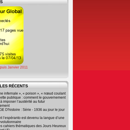
ES
epuis Janvier 2011
LES RÉCENTS
e infernale », « poison », « nœud coulant
dette publique : comment le gouvernement
à imposer l’austérité au futur
nement
 D'histoire : Série - 1936 au jour le jour
 l’espéranto est devenu la langue d’une
évolutionnaire
es cahiers thématiques des Jours Heureux