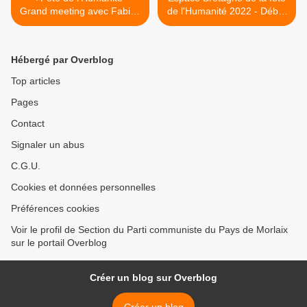
Grand meeting avec Fabien
de l'Humanité 2022 - Débat
ROUSSEL
santé du dimanche 11
septembre sur la T2A -
Rendre le soin aux
Hébergé par Overblog
soignants - avec Fabien
Cohen et Hamama
Top articles
Bourabaa >
Pages
Contact
Signaler un abus
C.G.U.
Cookies et données personnelles
Préférences cookies
Voir le profil de Section du Parti communiste du Pays de Morlaix
sur le portail Overblog
Créer un blog sur Overblog