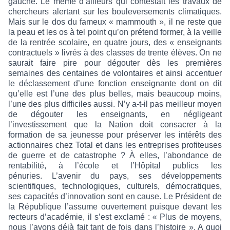
gauche. Le même d’ailleurs qui contestait les travaux de
chercheurs alertant sur les bouleversements climatiques.
Mais sur le dos du fameux « mammouth », il ne reste que
la peau et les os à tel point qu’on prétend former, à la veille
de la rentrée scolaire, en quatre jours, des « enseignants
contractuels » livrés à des classes de trente élèves. On ne
saurait faire pire pour dégouter dès les premières
semaines des centaines de volontaires et ainsi accentuer
le déclassement d’une fonction enseignante dont on dit
qu’elle est l’une des plus belles, mais beaucoup moins,
l’une des plus difficiles aussi. N’y a-t-il pas meilleur moyen
de dégouter les enseignants, en négligeant
l’investissement que la Nation doit consacrer à la
formation de sa jeunesse pour préserver les intérêts des
actionnaires chez Total et dans les entreprises profiteuses
de guerre et de catastrophe ? À elles, l’abondance de
rentabilité, à l’école et l’Hôpital publics les
pénuries. L’avenir du pays, ses développements
scientifiques, technologiques, culturels, démocratiques,
ses capacités d’innovation sont en cause. Le Président de
la République l’assume ouvertement puisque devant les
recteurs d’académie, il s’est exclamé : « Plus de moyens,
nous l’avons déjà fait tant de fois dans l’histoire ». A quoi