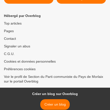
Vaillant Couturier, par
Bretagne, et contre
Gérard Streiff - un livre à
l'inflation des prix des
lire!
logements. Communiqué
Hébergé par Overblog
du PCF Finistère - 6
septembre 2022 >
Top articles
Pages
Contact
Signaler un abus
C.G.U.
Cookies et données personnelles
Préférences cookies
Voir le profil de Section du Parti communiste du Pays de Morlaix
sur le portail Overblog
Créer un blog sur Overblog
Créer un blog