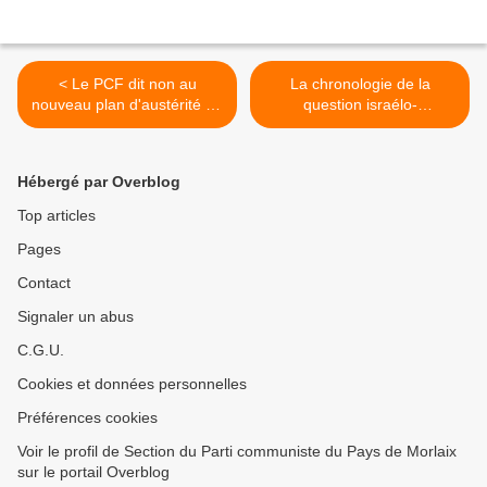
< Le PCF dit non au
La chronologie de la
nouveau plan d'austérité du
question israélo-
gouvernement !
palestinienne (Ensemble
des ONG Françaises pour
la Palestine / 23 Juin 2022)
Hébergé par Overblog
>
Top articles
Pages
Contact
Signaler un abus
C.G.U.
Cookies et données personnelles
Préférences cookies
Voir le profil de Section du Parti communiste du Pays de Morlaix
sur le portail Overblog