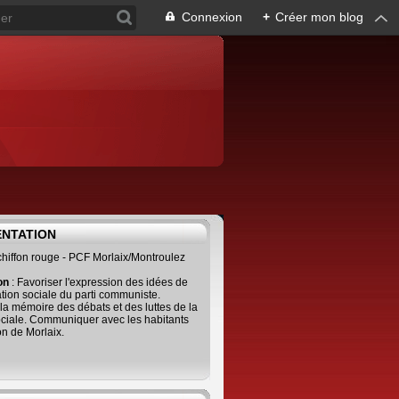
Connexion
+
Créer mon blog
ENTATION
 chiffon rouge - PCF Morlaix/Montroulez
ion
: Favoriser l'expression des idées de
tion sociale du parti communiste.
 la mémoire des débats et des luttes de la
ciale. Communiquer avec les habitants
on de Morlaix.