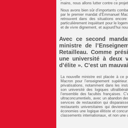
mains, nous allons lutter contre ce projet
Nous avons bien sûr d’importants combats
par le premier mandat d’Emmanuel Macron
retrouvent dans des situations encore
particulièrement inquiétant pour le log
et de vivre dignement, et aujourd’hui nou
Avec ce second mandat
ministre de l’Enseignem
Retailleau. Comme présid
une université à deux v
d’élite ». C’est un mauva
La nouvelle ministre est placée à ce 
Macron pour l’enseignement supérieur
privatisations, notamment dans les inst
son université des logiques ultralibér
l’ensemble des facultés françaises. C’
ultraconcurrentiels, avec un abandon de
services de restauration qui disparais
restaurants universitaires qui devienn
économies une logique élitiste et concurr
classements internationaux, et non une u