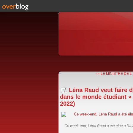
<< LE MINISTRE DE L’
Léna Raud veut faire d
dans le monde étudiant » (
2022)
Ce week-end, Léna Raud a été élue à l'una