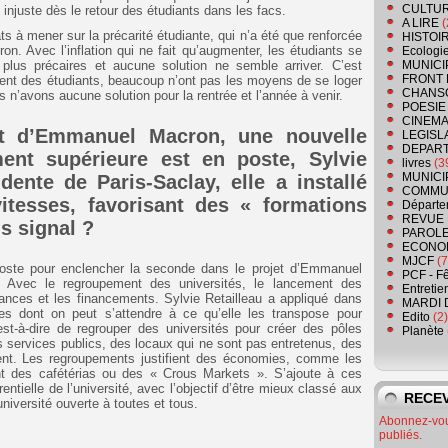
CULTU
 injuste dès le retour des étudiants dans les facs.
A LIRE
(
 à mener sur la précarité étudiante, qui n’a été que renforcée
HISTOI
. Avec l’inflation qui ne fait qu’augmenter, les étudiants se
Ecologi
 plus précaires et aucune solution ne semble arriver. C’est
MUNICI
FRONT 
ement des étudiants, beaucoup n’ont pas les moyens de se loger
CHANS
s n’avons aucune solution pour la rentrée et l’année à venir.
POESIE
CINEMA
 d’Emmanuel Macron, une nouvelle
LEGISL
DEPART
ent supérieure est en poste, Sylvie
livres
(3
MUNICI
ente de Paris-Saclay, elle a installé
COMMU
itesses, favorisant des « formations
Départe
REVUE 
is signal ?
PAROLE
ECONO
MJCF
(7
poste pour enclencher la seconde dans le projet d’Emmanuel
PCF - F
. Avec le regroupement des universités, le lancement des
Entretie
ances et les financements. Sylvie Retailleau a appliqué dans
MARDI 
ales dont on peut s’attendre à ce qu’elle les transpose pour
Edito
(2)
est-à-dire de regrouper des universités pour créer des pôles
Planète
s services publics, des locaux qui ne sont pas entretenus, des
sent. Les regroupements justifient des économies, comme les
ent des cafétérias ou des « Crous Markets ». S’ajoute à ces
entielle de l’université, avec l’objectif d’être mieux classé aux
RECEV
niversité ouverte à toutes et tous.
Abonnez-vous
publiés.