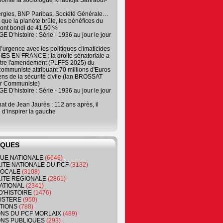
, pointe la sociologue Khadidja Sahraoui-
ergies, BNP Paribas, Société Générale…
que la planète brûle, les bénéfices du
ont bondi de 41,50 %
 D'histoire : Série - 1936 au jour le jour
 d’urgence avec les politiques climaticides
ES EN FRANCE : la droite sénatoriale a
ntre l'amendement (PLFFS 2025) du
ommuniste attribuant 70 millions d'Euros
ns de la sécurité civile (Ian BROSSAT
r Communiste)
 D'histoire : Série - 1936 au jour le jour
at de Jean Jaurès : 112 ans après, il
 d’inspirer la gauche
IQUES
QUE NATIONALE
(6646)
ITE NATIONALE DU PCF
(3132)
 LOCALE
(3108)
ITE REGIONALE
(2861)
ATIONAL
(2341)
D'HISTOIRE
(1476)
NISTERE
(950)
TIONS
(788)
ONS DU PCF MORLAIX
(489)
NS PUBLIQUES
(293)