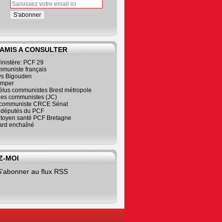
 AMIS A CONSULTER
inistère: PCF 29
mmuniste français
s Bigouden
imper
élus communistes Brest métropole
nes communistes (JC)
communiste CRCE Sénat
s députés du PCF
citoyen santé PCF Bretagne
rd enchaîné
Z-MOI
S'abonner au flux RSS