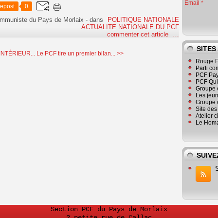
Email
epost
0
ommuniste du Pays de Morlaix
-
dans
POLITIQUE NATIONALE
ACTUALITE NATIONALE DU PCF
commenter cet article
…
SITES
INTÉRIEUR...
Le PCF tire un premier bilan... >>
Rouge F
Parti co
PCF Pay
PCF Qu
Groupe 
Les jeu
Groupe 
Site de
Atelier 
Le Homa
SUIVE
Section PCF du Pays de Morlaix
2 petite rue de Callac