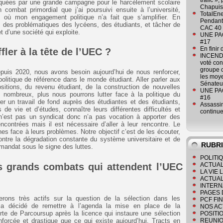
trafic »
quées par une grande campagne pour le harcèlement scolaire
Chapuis
combat primordial que j’ai poursuivi ensuite à l’université,
TotalEn
 où mon engagement politique n’a fait que s’amplifier. En
Pendant 
 des problématiques des lycéens, des étudiants, et tâcher de
CAC 40 
 d’une société qui exploite.
UNE PAGE
#17
En finir
ler à la tête de l’UEC ?
INCENDI
voté co
groupe c
puis 2020, nous avons besoin aujourd’hui de nous renforcer,
les moye
 politique de référence dans le monde étudiant. Aller parler aux
Sénateu
ositions, du revenu étudiant, de la construction de nouvelles
UNE PAGE
 nombreux, plus nous pourrons lutter face à la politique du
#16
 un travail de fond auprès des étudiantes et des étudiants,
Assassin
de vie et d’études, connaître leurs différentes difficultés et
continue
 n’est pas un syndicat donc n’a pas vocation à apporter des
encontrées mais il est nécessaire d’aller à leur rencontre. Le
s face à leurs problèmes. Notre objectif c’est de les écouter,
ontre la dégradation constante du système universitaire et de
RUBR
mandat sous le signe des luttes.
POLITI
s grands combats qui attendent l’UEC
ACTUAL
LA VIE
ACTUAL
INTERN
PAGES 
rons très actifs sur la question de la sélection dans les
PCF FI
t a décidé de remettre à l’agenda la mise en place de la
NOS AC
te de Parcoursup après la licence qui instaure une sélection
POSITI
forcée et drastique que ce qui existe aujourd’hui. Tracts en
REUNIO