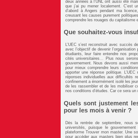
deux années à l’UNL ont aussi été mar
que j’ai pu mener localement. C’est un 
d’abord à Angers pendant ma licence,
creusant les causes purement politiques
comprendre les rouages du capitalisme et
Que souhaitez-vous insuff
L’UEC s’est reconstruit avec succès de
avec l’objectif de devenir l’organisation
étudiants, leur faire entendre nos prop
cités universitaires… Plus nous serons
gouvernement. Nous devons aussi mener
pour mieux comprendre leurs conditions 
apporter une réponse politique. L’UEC
réponses individuelles aux difficultés r
confinement a énormément isolé les jeune
de les rassembler et de les mobiliser c
nos conditions d’études. Car ce sera un 
Quels sont justement le
pour les mois à venir ?
Dès la rentrée de septembre, nous se
universités, puisque le gouvernemen
plateforme Trouver mon master. Une sor
pour accéder aux masters bien plus ren