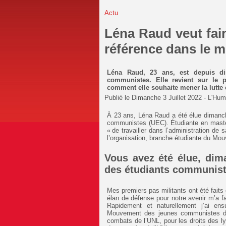
Actu
Léna Raud veut fair
référence dans le m
Léna Raud, 23 ans, est depuis dim
communistes. Elle revient sur le p
comment elle souhaite mener la lutte 
Publié le
Dimanche 3 Juillet 2022
- L'Hum
À 23 ans, Léna Raud a été élue dimanche
communistes (UEC). Étudiante en master
« de travailler dans l’administration de
l’organisation, branche étudiante du M
Vous avez été élue, dima
des étudiants communiste
Mes premiers pas militants ont été faits 
élan de défense pour notre avenir m’a fa
Rapidement et naturellement j’ai ens
Mouvement des jeunes communistes de
combats de l’UNL, pour les droits des l