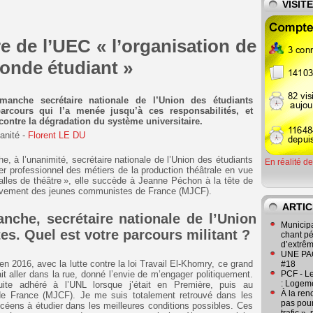
VISIT
e de l’UEC « l’organisation de
onde étudiant »
anche secrétaire nationale de l’Union des étudiants
arcours qui l’a menée jusqu’à ces responsabilités, et
contre la dégradation du système universitaire.
anité -
Florent LE DU
, à l’unanimité, secrétaire nationale de l’Union des étudiants
En réalité d
 professionnel des métiers de la production théâtrale en vue
 salles de théâtre », elle succède à Jeanne Péchon à la tête de
ouvement des jeunes communistes de France (MJCF).
ARTIC
nche, secrétaire nationale de l’Union
Municipa
s. Quel est votre parcours militant ?
chant pé
d’extrêm
UNE PAGE
en 2016, avec la lutte contre la loi Travail El-Khomry, ce grand
#18
it aller dans la rue, donné l’envie de m’engager politiquement.
PCF - L
: Logeme
uite adhéré à l’UNL lorsque j’était en Première, puis au
À la ren
 France (MJCF). Je me suis totalement retrouvé dans les
pas pour
ycéens à étudier dans les meilleures conditions possibles. Ces