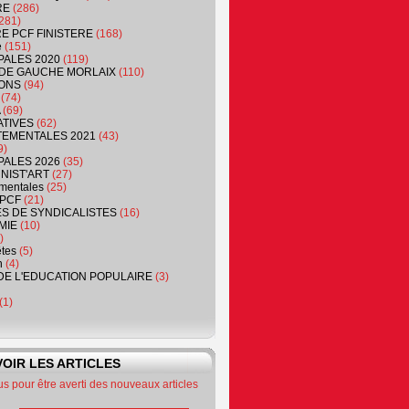
RE
(286)
281)
RE PCF FINISTERE
(168)
e
(151)
PALES 2020
(119)
DE GAUCHE MORLAIX
(110)
ONS
(94)
(74)
(69)
ATIVES
(62)
EMENTALES 2021
(43)
9)
PALES 2026
(35)
NIST'ART
(27)
mentales
(25)
PCF
(21)
S DE SYNDICALISTES
(16)
MIE
(10)
)
êtes
(5)
n
(4)
DE L'EDUCATION POPULAIRE
(3)
(1)
OIR LES ARTICLES
 pour être averti des nouveaux articles