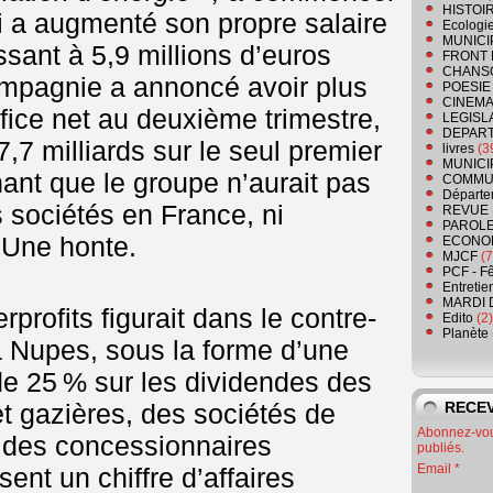
HISTOI
ui a augmenté son propre salaire
Ecologi
MUNICI
sant à 5,9 millions d’euros
FRONT 
CHANS
ompagnie a annoncé avoir plus
POESIE
CINEMA
ice net au deuxième trimestre,
LEGISL
DEPART
17,7 milliards sur le seul premier
livres
(3
MUNICI
nt que le groupe n’aurait pas
COMMU
Départe
 sociétés en France, ni
REVUE 
PAROLE
 Une honte.
ECONO
MJCF
(7
PCF - F
Entretie
MARDI 
profits figurait dans le contre-
Edito
(2)
Planète
la Nupes, sous la forme d’une
de 25 % sur les dividendes des
et gazières, des sociétés de
RECEV
Abonnez-vous
t des concessionnaires
publiés.
Email
sent un chiffre d’affaires