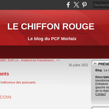
LE CHIFFON ROUGE
Le blog du PCF Morlaix
IEC SUR LA...
Arafat et les Palestiniens... >>
PRÉS
30 juillet 2022
Blog
: Le
ants
Descript
transforma
Entretenir
gauche so
de la régi
Contact
COIN