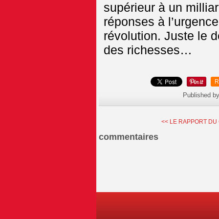
supérieur à un millia
réponses à l’urgence
révolution. Juste le 
des richesses…
R
Published by
<< LE RAPPORT DU G
commentaires