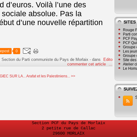
rd d’euros. Voilà l’une des
 sociale absolue. Pas la
début d’une nouvelle répartition
SITES
Rouge F
Parti co
PCF Pay
PCF Qu
Groupe 
epost
0
Les jeu
Groupe 
 Section du Parti communiste du Pays de Morlaix
-
dans
Edito
Site de
commenter cet article
…
Atelier 
Le Homa
IEC SUR LA...
Arafat et les Palestiniens... >>
SUIVE
Section PCF du Pays de Morlaix
2 petite rue de Callac
29600 MORLAIX