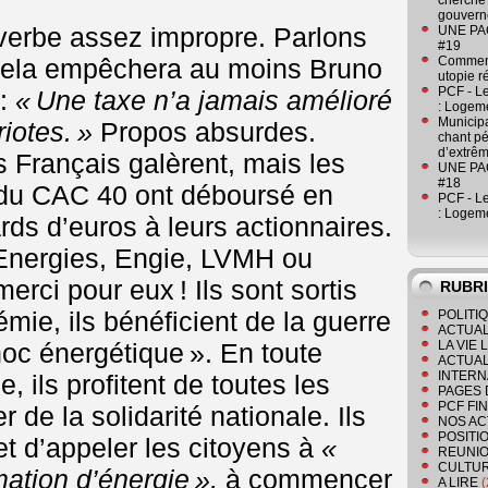
cherche 
gouver
 verbe assez impropre. Parlons
UNE PAGE
#19
 Cela empêchera au moins Bruno
Comment
utopie r
PCF - L
:
« Une taxe n’a jamais amélioré
: Logeme
Municipa
iotes. »
Propos absurdes.
chant pé
d’extrêm
es Français galèrent, mais les
UNE PAGE
#18
 du CAC 40 ont déboursé en
PCF - L
: Logeme
rds d’euros à leurs actionnaires.
lEnergies, Engie, LVMH ou
erci pour eux ! Ils sont sortis
RUBR
mie, ils bénéficient de la guerre
POLITI
ACTUAL
hoc énergétique ». En toute
LA VIE
ACTUAL
INTERN
e, ils profitent de toutes les
PAGES 
PCF FI
 de la solidarité nationale. Ils
NOS AC
POSITI
t d’appeler les citoyens à
«
REUNIO
CULTU
ation d’énergie »,
à commencer
A LIRE
(