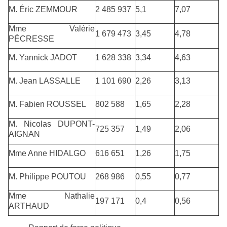
M. Éric ZEMMOUR
2 485 937
5,1
7,07
Mme Valérie
1 679 473
3,45
4,78
PÉCRESSE
M. Yannick JADOT
1 628 338
3,34
4,63
M. Jean LASSALLE
1 101 690
2,26
3,13
M. Fabien ROUSSEL
802 588
1,65
2,28
M. Nicolas DUPONT-
725 357
1,49
2,06
AIGNAN
Mme Anne HIDALGO
616 651
1,26
1,75
M. Philippe POUTOU
268 986
0,55
0,77
Mme Nathalie
197 171
0,4
0,56
ARTHAUD