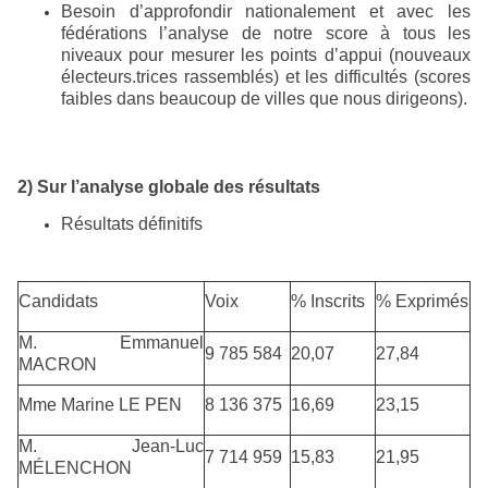
Besoin d’approfondir nationalement et avec les
fédérations l’analyse de notre score à tous les
niveaux pour mesurer les points d’appui (nouveaux
électeurs.trices rassemblés) et les difficultés (scores
faibles dans beaucoup de villes que nous dirigeons).
2) Sur l’analyse globale des résultats
Résultats définitifs
Candidats
Voix
% Inscrits
% Exprimés
M. Emmanuel
9 785 584
20,07
27,84
MACRON
Mme Marine LE PEN
8 136 375
16,69
23,15
M. Jean-Luc
7 714 959
15,83
21,95
MÉLENCHON