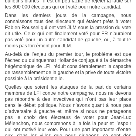
bulletins blancs ! Il est un peu facile de rejeter la faute sur
les 800 000 électeurs qui ont voté pour notre candidat.
Dans les derniers jours de la campagne, nous
connaissons tous des électeurs qui étaient prêts à voter
Fabien Roussel qui ont voté JLM sous la pression du vote
dit utile. Ceux qui ont finalement voté pour FR n'auraient
pas voté pour un autre candidat de gauche, ou, à tout le
moins pas forcément pour JLM.
Au-delà de l’enjeu du premier tour, le problème est que
l’échec du quinquennat Hollande conjugué à la démarche
hégémonique de LFI, réduit considérablement la capacité
de rassemblement de la gauche et la prive de toute victoire
possible à la présidentielle.
Quelles que soient les attaques de la part de certains
membres de LFI contre notre campagne, nous ne devons
pas répondre à des invectives qui n’ont pas leur place
dans le débat politique. Nous n’avons quant à nous pas
d’adversaire à gauche et, même si nous ne partageons
pas le choix des électeurs de voter pour Jean-Luc
Mélenchon, nous comprenons à la fois la peur et l’espoir
qui ont motivé leur vote. Pour une part importante d’entre
eux, dans les villes que nous dirigeons, ce sont des