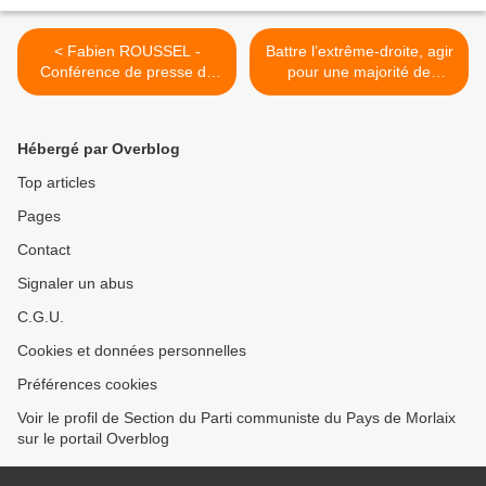
< Fabien ROUSSEL -
Battre l’extrême-droite, agir
Conférence de presse de
pour une majorité de
Fabien Roussel (14 avril
gauche à l’Assemblée et
2022)
poursuivre notre action
pour une France des Jours
Hébergé par Overblog
heureux (Résolution adopte
au Conseil National du PCF
Top articles
le 14 avril 2022) >
Pages
Contact
Signaler un abus
C.G.U.
Cookies et données personnelles
Préférences cookies
Voir le profil de Section du Parti communiste du Pays de Morlaix
sur le portail Overblog