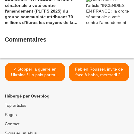
sénatoriale a voté contre
l'amendement (PLFFS 2025) du
groupe communiste attribuant 70
millions d'Euros les moyens de la
sécurité civile (Ian BROSSAT
Sénateur Communiste)
Commentaires
< Stopper la guerre en
Fabien Roussel, invité de
Ukraine ! La paix partout,
face à baba, mercredi 23
pour tous, toujours –
mars >
Déclaration du conseil
national du PCF Le 24
Hébergé par Overblog
février 2022, le chef de
l’État de la Fédération de
Top articles
Russie, Vladimir Poutine,
Pages
ordonnait le lancement
d’une invasion militaire
Contact
contre l’Ukraine, au
prétexte d’une «
Signaler un abus