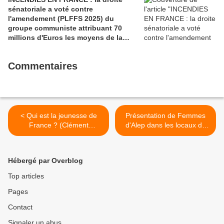
sénatoriale a voté contre
l'amendement (PLFFS 2025) du
groupe communiste attribuant 70
millions d'Euros les moyens de la
sécurité civile (Ian BROSSAT
Sénateur Communiste)
Commentaires
< Qui est la jeunesse de
Présentation de Femmes
France ? (Clément
d'Alep dans les locaux de
Chabanne* / Revue PCF «
Skol Vreizh par Maha
Progressistes »)
Hassan et Ismaël Dupont
ce vendredi 25 mars - les
Hébergé par Overblog
prochaines rencontres >
Top articles
Pages
Contact
Signaler un abus