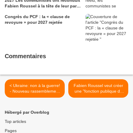
2027 Les communistes ont reconduit
Fabien Roussel à la tête de leur parti,
à l’issue du 40e congrès national, à
Congrès du PCF : la « clause de
Lille. Le secrétaire national, dont la
revoyure » pour 2027 rejetée
candidature devrait être officialisée le
6 septembre, veut désormais jeter «
toutes ses forces » dans la campagne
présidentielle.
Commentaires
< Ukraine: non à la guerre!
Fabien Roussel veut créer
- Nouveau rassemblement
une "fonction publique du
samedi 5 mars place de la
lien" (L'Humanité, jeudi 3
Liberté à Brest - 14h30
mars 2022) >
Hébergé par Overblog
Top articles
Pages