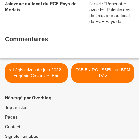
Jalazone au local du PCF Pays de
Morlaix
Commentaires
< Législatives de juin 2022 -
FABIEN ROUSSEL sur BFM
Eugénie Cazaux et Eric
TV >
Guellec, candidats du Parti
communiste et des Jours
Heureux dans la 2e
Hébergé par Overblog
circonscription du Finistère
(dite de Brest-Centre)
Top articles
Pages
Contact
Signaler un abus