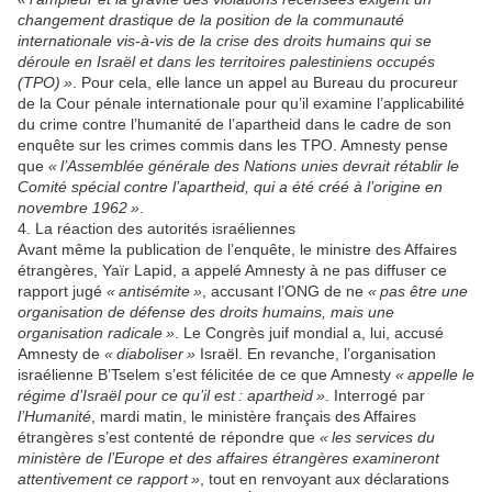
changement drastique de la position de la communauté
internationale vis-à-vis de la crise des droits humains qui se
déroule en Israël et dans les territoires palestiniens occupés
(TPO) »
. Pour cela, elle lance un appel au Bureau du procureur
de la Cour pénale internationale pour qu’il examine l’applicabilité
du crime contre l’humanité de l’apartheid dans le cadre de son
enquête sur les crimes commis dans les TPO. Amnesty pense
que
« l’Assemblée générale des Nations unies devrait rétablir le
Comité spécial contre l’apartheid, qui a été créé à l’origine en
novembre 1962 »
.
4. La réaction des autorités israéliennes
Avant même la publication de l’enquête, le ministre des Affaires
étrangères, Yaïr Lapid, a appelé Amnesty à ne pas diffuser ce
rapport jugé
« antisémite »
, accusant l’ONG de ne
« pas être une
organisation de défense des droits humains, mais une
organisation radicale »
. Le Congrès juif mondial a, lui, accusé
Amnesty de
« diaboliser »
Israël. En revanche, l’organisation
israélienne B’Tselem s’est félicitée de ce que Amnesty
« appelle le
régime d’Israël pour ce qu’il est : apartheid »
. Interrogé par
l’Humanité
, mardi matin, le ministère français des Affaires
étrangères s’est contenté de répondre que
« les services du
ministère de l’Europe et des affaires étrangères examineront
attentivement ce rapport »
, tout en renvoyant aux déclarations