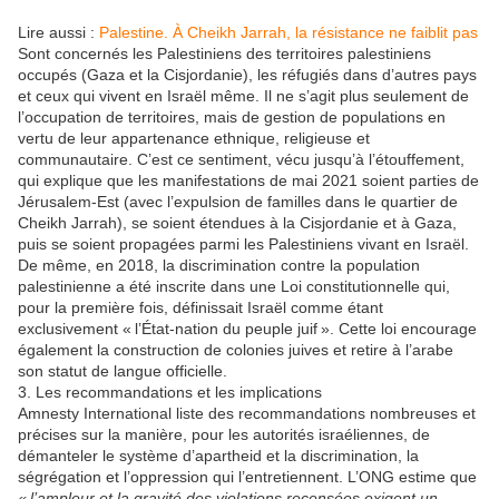
Lire aussi :
Palestine. À Cheikh Jarrah, la résistance ne faiblit pas
Sont concernés les Palestiniens des territoires palestiniens
occupés (Gaza et la Cisjordanie), les réfugiés dans d’autres pays
et ceux qui vivent en Israël même. Il ne s’agit plus seulement de
l’occupation de territoires, mais de gestion de populations en
vertu de leur appartenance ethnique, religieuse et
communautaire. C’est ce sentiment, vécu jusqu’à l’étouffement,
qui explique que les manifestations de mai 2021 soient parties de
Jérusalem-Est (avec l’expulsion de familles dans le quartier de
Cheikh Jarrah), se soient étendues à la Cisjordanie et à Gaza,
puis se soient propagées parmi les Palestiniens vivant en Israël.
De même, en 2018, la discrimination contre la population
palestinienne a été inscrite dans une Loi constitutionnelle qui,
pour la première fois, définissait Israël comme étant
exclusivement « l’État-nation du peuple juif ». Cette loi encourage
également la construction de colonies juives et retire à l’arabe
son statut de langue officielle.
3. Les recommandations et les implications
Amnesty International liste des recommandations nombreuses et
précises sur la manière, pour les autorités israéliennes, de
démanteler le système d’apartheid et la discrimination, la
ségrégation et l’oppression qui l’entretiennent. L’ONG estime que
« l’ampleur et la gravité des violations recensées exigent un