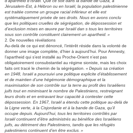
d’apartheid d’Israël. Que ce soit dans la bande de Gaza, à
Jérusalem-Est, à Hébron ou en Israël, la population palestinienne
est traitée comme un groupe racial inférieur et elle est
systématiquement privée de ses droits. Nous en avons conclu
que les politiques cruelles de ségrégation, de dépossession et
d’exclusion mises en œuvre par Israël dan
s tous les territoires
sous son contrôle constituent clairement un apartheid. »
2. De nouvelles révélations
Au-delà de ce qui est dénoncé, l’intérêt réside dans la volonté de
donner une image complète, d’hier à aujourd’hui. Pour Amnesty,
l’apartheid qui s’est installé au Proche-Orient n’est pas
obligatoirement consubstantiel au régime sioniste, mais les choix
faits ont tracé le chemin de la ségrégation.
« Depuis sa création
en 1948, Israël a poursuivi une politique explicite d’établissement
et de maintien d’une hégémonie démographique et la
maximisation de son contrôle sur la terre au profit des Israéliens
juifs tout en minimisant le nombre de Palestiniens, restreignant
leurs droits et en entravant leur capacité à contester cette
dépossession. En 1967, Israël a étendu cette politique au-delà de
la Ligne verte, à la Cisjordanie et à la bande de Gaza, qu’il
occupe depuis. Aujourd’hui, tous les territoires contrôlés par
Israël continuent d’être administrés au bénéfice des Israéliens
juifs, au détriment des Palestiniens, tandis que les réfugiés
palestiniens continuent d’en être exclus. »