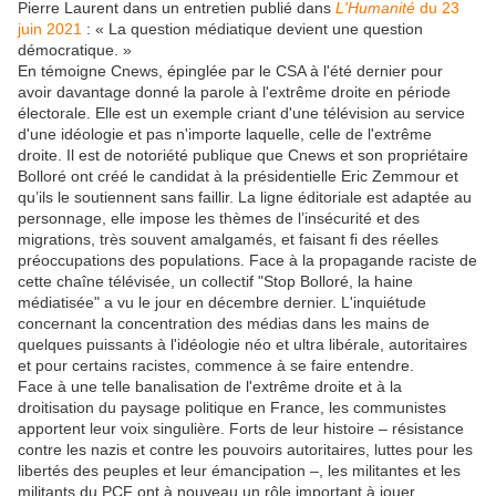
Pierre Laurent dans un entretien publié dans
L'Humanité
du 23
juin 2021
: « La question médiatique devient une question
démocratique. »
En témoigne Cnews, épinglée par le CSA à l'été dernier pour
avoir davantage donné la parole à l'extrême droite en période
électorale. Elle est un exemple criant d'une télévision au service
d'une idéologie et pas n'importe laquelle, celle de l'extrême
droite. Il est de notoriété publique que Cnews et son propriétaire
Bolloré ont créé le candidat à la présidentielle Eric Zemmour et
qu’ils le soutiennent sans faillir. La ligne éditoriale est adaptée au
personnage, elle impose les thèmes de l’insécurité et des
migrations, très souvent amalgamés, et faisant fi des réelles
préoccupations des populations. Face à la propagande raciste de
cette chaîne télévisée, un collectif "Stop Bolloré, la haine
médiatisée" a vu le jour en décembre dernier. L'inquiétude
concernant la concentration des médias dans les mains de
quelques puissants à l'idéologie néo et ultra libérale, autoritaires
et pour certains racistes, commence à se faire entendre.
Face à une telle banalisation de l'extrême droite et à la
droitisation du paysage politique en France, les communistes
apportent leur voix singulière. Forts de leur histoire – résistance
contre les nazis et contre les pouvoirs autoritaires, luttes pour les
libertés des peuples et leur émancipation –, les militantes et les
militants du PCF ont à nouveau un rôle important à jouer.