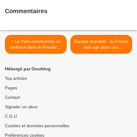
Sénateur Communiste)
Commentaires
< Le Parti communiste se
Europe orientale : la France
renforce dans le Finistère -
doit agir pour une
Rencontre et pot convivial
désescalade immédiate !
avec les nouveaux
(PCF, 18 février 2022) >
adhérents cet après-midi à
Hébergé par Overblog
à Brest, rue Berger, à la
fédération - samedi 19
Top articles
février à 17h
Pages
Contact
Signaler un abus
C.G.U.
Cookies et données personnelles
Préférences cookies