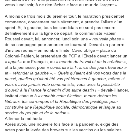
vœux lundi soir, à ne rien lâcher « face au mur de l’argent ».
À moins de trois mois du premier tour, le marathon présidentiel
commence, doucement mais sûrement, à prendre l’allure d’un
sprint. Si, à gauche, tous les candidats ne sont pas encore
définitivement sur la ligne de départ, le communiste Fabien
Roussel devait, lui, annoncer, lundi soir, une
« nouvelle phase »
de sa campagne pour amorcer ce tournant. Devant un parterre
d’invités réunis – en nombre limité, Covid oblige – place du
Colonel-Fabien, le prétendant du PCF à l’Élysée devait lancer un
« appel »
aux Français, au
« monde du travail et de la création »
,
et à la jeunesse, pour
« construire la France des jours heureux »
et
« refonder la gauche ». « Quels qu’aient été vos votes dans le
passé, quelles qu’aient été vos préférences à gauche, même si
vous n’avez jamais voté communiste, vous avez la possibilité
d’ouvrir à la France le chemin d’un autre destin ! »
devait-il lancer,
invitant chacun à
« envahir cette élection, mettre dehors les
libéraux, les corrompus et la République des privilèges pour
construire une République sociale, démocratique et laïque au
service du peuple et de la nation ».
Affirmer la méthode
Après avoir, une nouvelle fois face à la pandémie, exigé des
actes pour la levée des brevets sur les vaccins ou les salaires