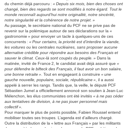
du chemin déjà parcouru :
« Depuis six mois, bien des choses ont
changé, bien des regards se sont modifiés à notre égard. Tout le
monde reconnaît aujourd’hui notre originalité, notre sincérité,
notre singularité et la cohérence de notre projet. »
Au passage, le secrétaire national du PCF ne se prive pas de
revenir sur la polémique autour de ses déclarations sur la «
gastronomie » pour envoyer un tacle à quelques-uns de ces
concurrents :
« Pour certains, la priorité est d’interdire la viande,
les voitures ou les centrales nucléaires, sans proposer aucune
alternative crédible pour répondre aux besoins des Français et
sauver le climat. Ceux-là sont coupés du peuple. »
Dans la
matinée, invité de France 2, le candidat avait déjà assuré que
«
pour défendre le bifteck des Français, il faut avoir un bon salaire,
une bonne retraite »
. Tout en engageant à construire
« une
gauche nouvelle, populaire, sociale, républicaine »
, il a aussi
appelé à serrer les rangs. Tandis que, la veille, le député PCF
Sébastien Jumel a officiellement annoncé son soutien à Jean-Luc
Mélenchon, les élus communistes ont été invités
« à ne pas céder
aux tentatives de division, à ne pas jouer personnel mais
collectif ».
Pour marquer le plus de points possible, Fabien Roussel entend
mobiliser toutes ses troupes. L’agenda est d’ailleurs chargé.
Outre la distribution de la « lettre aux Français » par les militants