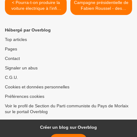
< Pourra-t-on produire la
Campagne présidentielle de
voiture électrique à l’infini
Fabien Roussel - des
dans un monde fini ?
nouvelles du comité des
(L’HUMANITE - Lundi 17
jours heureux du Pays de
Janvier 2022 - Gérard Le
Morlaix >
Hébergé par Overblog
Puill)
Top articles
Pages
Contact
Signaler un abus
C.G.U.
Cookies et données personnelles
Préférences cookies
Voir le profil de Section du Parti communiste du Pays de Morlaix
sur le portail Overblog
Créer un blog sur Overblog