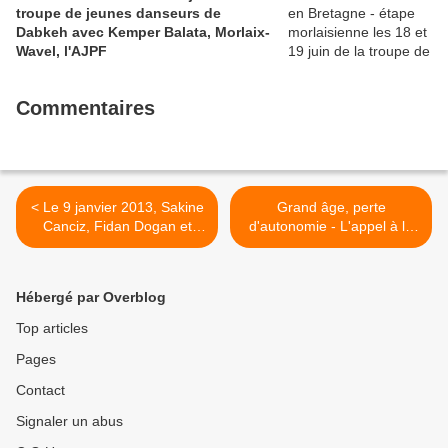
troupe de jeunes danseurs de
Dabkeh avec Kemper Balata, Morlaix-
Wavel, l'AJPF
Commentaires
< Le 9 janvier 2013, Sakine
Grand âge, perte
Canciz, Fidan Dogan et
d'autonomie - L'appel à la
Leyla Söylemez étaient
raison des abandonnés du
assassinées au 147 rue La
pouvoir politique, par Jean
Fayette
Dréan (militant PCF et CGT,
Hébergé par Overblog
en maison de retraite à
Quimper) >
Top articles
Pages
Contact
Signaler un abus