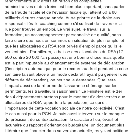
renoncements aux droits en raison des complexités
administratives et des freins est bien plus important, sans parler
de la fraude fiscale et de l'évasion fiscale qui atteint 60 a 80
milliards d'euros chaque année. Autre priorité de la droite aux
responsabilités: le coaching comme s'il suffisait de traverser la
rue pour trouver un emploi. Le vrai sujet, le travail sur la
formation, un accompagnement personnalisé de qualité, sans
faire croire que nous en sommes en situation de plein emploi et
que les allocataires du RSA sont privés d'emploi parce qu'ils le
veulent bien. Par ailleurs, la baisse des allocataires du RSA (17
500 contre 20 000 l'an passe) est une bonne chose mais quelle
est la part imputable au changement de système de déclaration
(l'inscription automatique pour le recours au droit pendant la crise
sanitaire faisant place a un mode déclaratif ayant pu générer des
défauts de déclaration), on peut se le demander. Quel sera
l'impact aussi de la réforme de l'assurance chômage sur les
permittents, les travailleurs saisonniers? Le Finistère est le 1er
des 4 départements bretons pour le montant d'aides versés aux
allocataires du RSA rapporte a la population, ce qui dit
l'importance de cette vocation sociale de notre collectivité. C'est
le cas aussi pour la PCH. Je suis aussi intervenu sur le manque
de précision, de contextualisation, le caractère flou, évasif et
lacunaire du rapport d'orientation budgétaire, un document plus
littéraire que financier dans sa version actuelle, recyclant politique