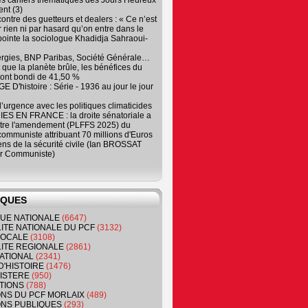
es cahiers thématiques des Jours Heureux
nt (3)
contre des guetteurs et dealers : « Ce n’est
 rien ni par hasard qu’on entre dans le
, pointe la sociologue Khadidja Sahraoui-
ergies, BNP Paribas, Société Générale…
que la planète brûle, les bénéfices du
ont bondi de 41,50 %
 D'histoire : Série - 1936 au jour le jour
 d’urgence avec les politiques climaticides
ES EN FRANCE : la droite sénatoriale a
ntre l'amendement (PLFFS 2025) du
ommuniste attribuant 70 millions d'Euros
ns de la sécurité civile (Ian BROSSAT
r Communiste)
IQUES
QUE NATIONALE
(6647)
ITE NATIONALE DU PCF
(3132)
 LOCALE
(3108)
ITE REGIONALE
(2861)
ATIONAL
(2341)
D'HISTOIRE
(1476)
NISTERE
(950)
TIONS
(788)
ONS DU PCF MORLAIX
(489)
NS PUBLIQUES
(293)