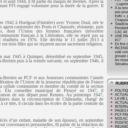
PCF - L
t et août 1944, il fit partie du maquis de Berrien. Après la
: Logeme
tenant FFI engagé volontaire pour la durée de la guerre. Il
À la ren
pas pour
trafic »
Chapuis
bre 1942 à Huelgoat (Finistère) avec Yvonne Dual, née le
TotalEn
n agent-cantonnier des Ponts et Chaussée, résistante, puis
Pendant 
ons, dont l’Union des femmes françaises (trésorière
CAC 40 
mmuniste français à la Libération, elle ne reprit pas sa
UNE PAGE
 réadhéra en 1976. Elle décéda le 13 juillet 2013 à
#17
eut trois filles qui ne reçurent aucun sacrement religieux.
En finir
INCENDI
voté co
 en mai 1945 à Quimper, démobilisé en septembre 1945,
groupe c
les moye
a-Berrien puis à la rentrée suivante, en septembre 1946, il
Sénateu
ia-Berrien au PCF et aux Jeunesses communistes l’année
ération de l’Union de la jeunesse républicaine de France
RUBR
 la cellule communiste et membre du comité de la section
. Élu conseiller municipal de Plouyé en 1947, il
POLITI
 raison de son départ pour Rennes. Au printemps 1947,
ACTUAL
aires dans la circonscription de Châteaulin, chargé de
LA VIE
ACTUAL
 ce titre, il circula dans les écoles de la partie centrale du
INTERN
PAGES 
PCF FI
NOS AC
 (décès d’un enfant, maladie de son épouse), en septembre
POSITI
our convenances personnelles, fit partie de la rédaction du
REUNIO