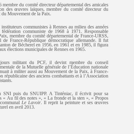
966 membre du comité directeur départemental des amicales
tion des œuvres laïques, membre du comité directeur du
nt du Mouvement de la Paix.
des instituteurs communistes à Rennes au milieu des années
 fédération communiste de 1968 à 1971. Responsable
Paix, membre du comité départemental de France-URSS,
ntal de France-République démocratique allemande. Il fut
canton de Bécherel en 1956, en 1961 et en 1985, il figura
 aux élections municipales de Rennes en 1965.
ujours militant du PCF, il devint membre du conseil
ementale de la Mutuelle générale de l’Éducation nationale
inuait à militer aussi au Mouvement de la Paix, à France-
 républicaine des anciens combattants et à l’Association
stants.
t du SNI puis du SNUIPP. A Tinténiac, il écrivit pour sa
s « Au fil des notes », « La fronde et la sten », « Propos
tercommunal
Le Lavoir
. Il reprit la peinture et ses œuvres
urel en avril 2013.