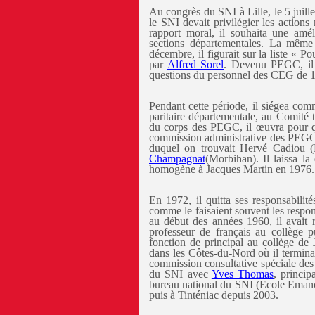
Au congrès du SNI à Lille, le 5 juill
le SNI devait privilégier les actions
rapport moral, il souhaita une améli
sections départementales. La même
décembre, il figurait sur la liste « P
par
Alfred Sorel
. Devenu PEGC, il
questions du personnel des CEG de 
Pendant cette période, il siégea co
paritaire départementale, au Comité 
du corps des PEGC, il œuvra pour qu’
commission administrative des PEGC 
duquel on trouvait Hervé Cadiou (F
Champagnat
(Morbihan). Il laissa l
homogène à Jacques Martin en 1976.
En 1972, il quitta ses responsabilit
comme le faisaient souvent les respo
au début des années 1960, il avait
professeur de français au collège 
fonction de principal au collège de
dans les Côtes-du-Nord où il termina 
commission consultative spéciale des
du SNI avec
Yves Thomas
, princi
bureau national du SNI (Ecole Emancipé
puis à Tinténiac depuis 2003.