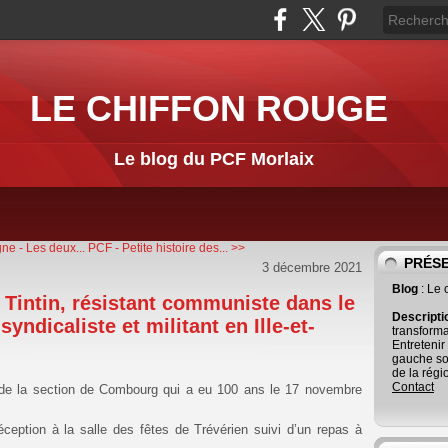
LE CHIFFON ROUGE
Le blog du PCF Morlaix
e - Les deux...
PCF - Petite histoire des... >>
PRÉS
3 décembre 2021
Blog
: Le
t Tintin, résistant communiste dans le
Descript
 syndicaliste et militant en Ille-et-
transforma
Entretenir
gauche so
de la régi
Contact
F de la section de Combourg qui a eu 100 ans le 17 novembre
eption à la salle des fêtes de Trévérien suivi d’un repas à