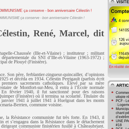
VISIT
OMMUNISME ça conserve - bon anniversaire Célestin !
stin, René, Marcel, dit
le-Chaussée (Ille-et-Vilaine) ; instituteur ; militant
on départementale du SNI d’Ille-et-Vilaine (1963-1972) ;
ipal de Plouyé (Finistère).
En réalité d
e. Son père, ferblantier-zingueur-quincailler, d’opinions
 1925 et décéda en 1934. Célestin Perrigault (parfois écrit
s premiers sacrements catholiques. Élevé par sa mère
ARTIC
ntaire de Montfort-sur-Meu, il entra à l’École normale
 En février 1940, il fut sanctionné pour des raisons
Comment
uimper (Finistère) où il termina sa scolarité. Titulaire du
utopie r
e janvier 1941 à juillet 1941 à Huelgoat dans les monts
PCF - L
Locmaria-Berrien, commune voisine.
: Logeme
Municipa
chant pé
e, la Résistance communiste fut très forte. En 1943, il
d’extrêm
UNE PAGE
in et s’engagea dans la Résistance dans le détachement
#18
rigeant communiste finistérien fusillé à Châteaubriant.