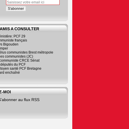
 AMIS A CONSULTER
inistère: PCF 29
mmuniste français
s Bigouden
imper
élus communistes Brest métropole
nes communistes (JC)
communiste CRCE Sénat
s députés du PCF
citoyen santé PCF Bretagne
rd enchaîné
Z-MOI
S'abonner au flux RSS