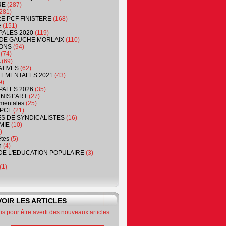
RE
(287)
281)
RE PCF FINISTERE
(168)
e
(151)
PALES 2020
(119)
DE GAUCHE MORLAIX
(110)
ONS
(94)
(74)
(69)
ATIVES
(62)
EMENTALES 2021
(43)
9)
PALES 2026
(35)
NIST'ART
(27)
mentales
(25)
PCF
(21)
S DE SYNDICALISTES
(16)
MIE
(10)
)
êtes
(5)
n
(4)
DE L'EDUCATION POPULAIRE
(3)
(1)
OIR LES ARTICLES
 pour être averti des nouveaux articles