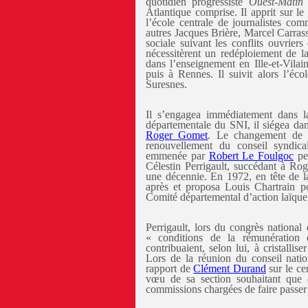
quotidien progressiste
Ouest-Matin
q
Atlantique comprise. Il apprit sur le
l’école centrale de journalistes co
autres Jacques Brière, Marcel Carras
sociale suivant les conflits ouvriers
nécessitèrent un redéploiement de la
dans l’enseignement en Ille-et-Vila
puis à Rennes. Il suivit alors l’éc
Suresnes.
Il s’engagea immédiatement dans la
départementale du SNI, il siégea dan
Roger Gomet
. Le changement de 
renouvellement du conseil syndic
emmenée par
Robert Le Foulgoc
per
Célestin Perrigault, succédant à Ro
une décennie. En 1972, en tête de la 
après et proposa Louis Chartrain p
Comité départemental d’action laïque
Perrigault, lors du congrès national
« conditions de la rémunération o
contribuaient, selon lui, à cristallis
Lors de la réunion du conseil natio
rapport de
Clément Durand
sur le cer
vœu de sa section souhaitant que d
commissions chargées de faire passe