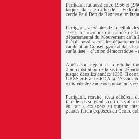
Perrigault fut aussi entre 1956 et 1
laïques dans le cadre de la Fédéra
cercle Paul-Bert de Rennes et milita
Perrigault, secrétaire de la cellule 
1970, fut membre du comité de la
départemental du Mouvement de la 
il était aussi secrétaire départeme
candidat au Conseil général dans le 
sur la liste « d’union démocratique »
Après son départ à la retraite to
d’administration de la section départ
jusque dans les années 1990. Il cont
URSS et France-RDA, à l’Association
nationale des anciens combattants rési
Perrigault, retraité, resta adhéren
famille ses souvenirs en trois volume
en l’air », collabora au bulletin in
peintes furent exposées au Centre cult