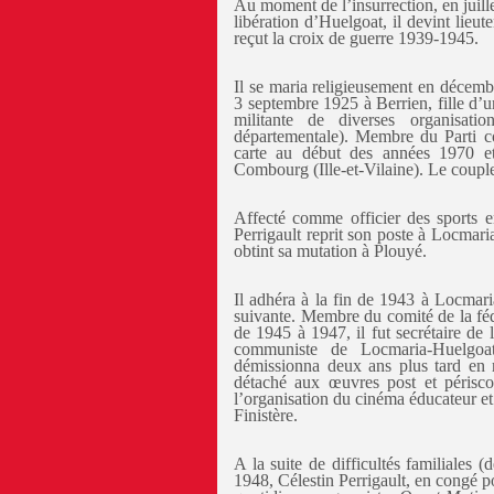
Au moment de l’insurrection, en juille
libération d’Huelgoat, il devint lieu
reçut la croix de guerre 1939-1945.
Il se maria religieusement en décem
3 septembre 1925 à Berrien, fille d’u
militante de diverses organisati
départementale). Membre du Parti co
carte au début des années 1970 et
Combourg (Ille-et-Vilaine). Le couple 
Affecté comme officier des sports
Perrigault reprit son poste à Locmari
obtint sa mutation à Plouyé.
Il adhéra à la fin de 1943 à Locmar
suivante. Membre du comité de la féd
de 1945 à 1947, il fut secrétaire de
communiste de Locmaria-Huelgoat
démissionna deux ans plus tard en
détaché aux œuvres post et périscol
l’organisation du cinéma éducateur et à
Finistère.
A la suite de difficultés familiales
1948, Célestin Perrigault, en congé p