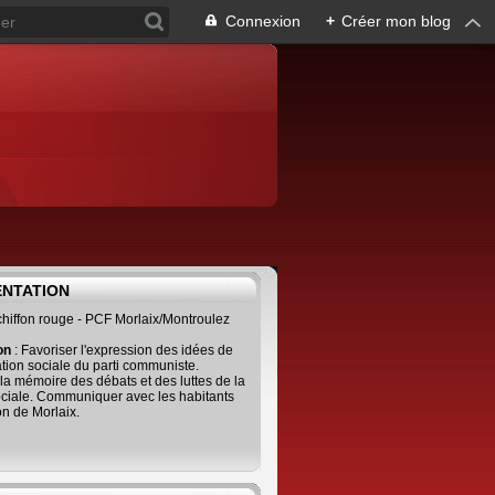
Connexion
+
Créer mon blog
ENTATION
 chiffon rouge - PCF Morlaix/Montroulez
ion
: Favoriser l'expression des idées de
tion sociale du parti communiste.
 la mémoire des débats et des luttes de la
ciale. Communiquer avec les habitants
on de Morlaix.