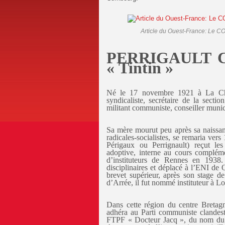
Article du Ouest-France: Le C
PERRIGAULT Céle
« Tintin »
Né le 17 novembre 1921 à La Chapel
syndicaliste, secrétaire de la secti
militant communiste, conseiller munic
Sa mère mourut peu après sa naissanc
radicales-socialistes, se remaria vers
Périgaux ou Perrignault) reçut le
adoptive, interne au cours compléme
d’instituteurs de Rennes en 1938.
disciplinaires et déplacé à l’ENI de Q
brevet supérieur, après son stage d
d’Arrée, il fut nommé instituteur à 
Dans cette région du centre Bretagn
adhéra au Parti communiste clandest
FTPF « Docteur Jacq », du nom du di