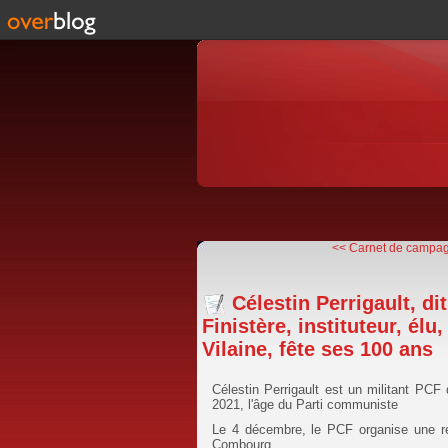
<< Carnet de campagn
Célestin Perrigault, di
Finistère, instituteur, élu,
Vilaine, fête ses 100 ans
Célestin Perrigault est un militant PC
2021, l'âge du Parti communiste
Le 4 décembre, le PCF organise une réc
Combourg.