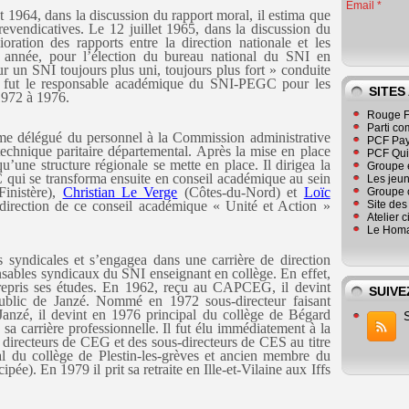
Email
et 1964, dans la discussion du rapport moral, il estima que
 revendicatives. Le 12 juillet 1965, dans la discussion du
oration des rapports entre la direction nationale et les
 année, pour l’élection du bureau national du SNI en
our un SNI toujours plus uni, toujours plus fort » conduite
 fut le responsable académique du SNI-PEGC pour les
SITES
1972 à 1976.
Rouge F
Parti co
mme délégué du personnel à la Commission administrative
PCF Pay
technique paritaire départemental. Après la mise en place
PCF Qu
une structure régionale se mette en place. Il dirigea la
Groupe 
qui se transforma ensuite en conseil académique au sein
Les jeu
inistère),
Christian Le Verge
(Côtes-du-Nord) et
Loïc
Groupe 
a direction de ce conseil académique « Unité et Action »
Site de
Atelier 
Le Homa
és syndicales et s’engagea dans une carrière de direction
nsables syndicaux du SNI enseignant en collège. En effet,
 repris ses études. En 1962, reçu au CAPCEG, il devint
SUIVE
public de Janzé. Nommé en 1972 sous-directeur faisant
 Janzé, il devint en 1976 principal du collège de Bégard
sa carrière professionnelle. Il fut élu immédiatement à la
 directeurs de CEG et des sous-directeurs de CES au titre
pal du collège de Plestin-les-grèves et ancien membre du
e). En 1979 il prit sa retraite en Ille-et-Vilaine aux Iffs