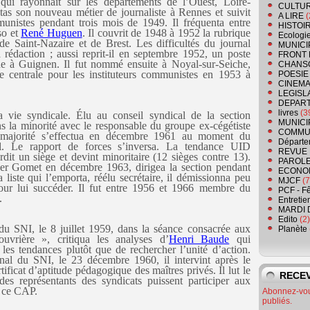
ui rayonnait sur les départements de l’Ouest, Loire-
CULTU
 tas son nouveau métier de journaliste à Rennes et suivit
A LIRE
(
mmunistes pendant trois mois de 1949. Il fréquenta entre
HISTOI
so et
René Huguen
. Il couvrit de 1948 à 1952 la rubrique
Ecologi
 de Saint-Nazaire et de Brest. Les difficultés du journal
MUNICI
 rédaction ; aussi reprit-il en septembre 1952, un poste
FRONT 
ine à Guignen. Il fut nommé ensuite à Noyal-sur-Seiche,
CHANS
ole centrale pour les instituteurs communistes en 1953 à
POESIE
CINEMA
LEGISL
DEPART
livres
(3
 vie syndicale. Élu au conseil syndical de la section
MUNICI
s la minorité avec le responsable du groupe ex-cégétiste
COMMU
majorité s’effectua en décembre 1961 au moment du
Départe
al. Le rapport de forces s’inversa. La tendance UID
REVUE 
dit un siège et devint minoritaire (12 sièges contre 13).
PAROLE
ger Gomet en décembre 1963, dirigea la section pendant
ECONO
liste qui l’emporta, réélu secrétaire, il démissionna peu
MJCF
(7
our lui succéder. Il fut entre 1956 et 1966 membre du
PCF - F
.
Entretie
MARDI 
Edito
(2)
 du SNI, le 8 juillet 1959, dans la séance consacrée aux
Planète
uvrière », critiqua les analyses d’
Henri Baude
qui
er les tendances plutôt que de rechercher l’unité d’action.
nal du SNI, le 23 décembre 1960, il intervint après le
tificat d’aptitude pédagogique des maîtres privés. Il lut le
RECEV
es représentants des syndicats puissent participer aux
r ce CAP.
Abonnez-vous
publiés.