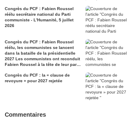
Congrès du PCF : Fabien Roussel
réélu secrétaire national du Parti
communiste - L'Humanité, 5 juillet
2026
Congrès du PCF : Fabien Roussel
réélu, les communistes se lancent
dans la bataille de la présidentielle
2027 Les communistes ont reconduit
Fabien Roussel à la tête de leur parti,
à l’issue du 40e congrès national, à
Congrès du PCF : la « clause de
Lille. Le secrétaire national, dont la
revoyure » pour 2027 rejetée
candidature devrait être officialisée le
6 septembre, veut désormais jeter «
toutes ses forces » dans la campagne
présidentielle.
Commentaires