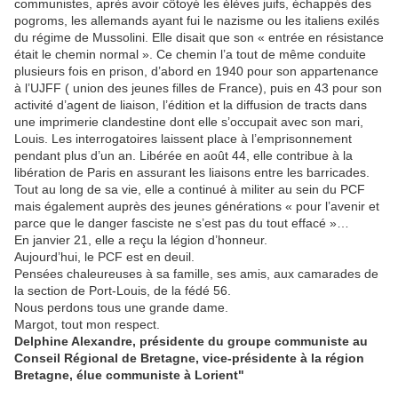
communistes, après avoir côtoyé les élèves juifs, échappés des
pogroms, les allemands ayant fui le nazisme ou les italiens exilés
du régime de Mussolini. Elle disait que son « entrée en résistance
était le chemin normal ». Ce chemin l’a tout de même conduite
plusieurs fois en prison, d’abord en 1940 pour son appartenance
à l’UJFF ( union des jeunes filles de France), puis en 43 pour son
activité d’agent de liaison, l’édition et la diffusion de tracts dans
une imprimerie clandestine dont elle s’occupait avec son mari,
Louis. Les interrogatoires laissent place à l’emprisonnement
pendant plus d’un an. Libérée en août 44, elle contribue à la
libération de Paris en assurant les liaisons entre les barricades.
Tout au long de sa vie, elle a continué à militer au sein du PCF
mais également auprès des jeunes générations « pour l’avenir et
parce que le danger fasciste ne s’est pas du tout effacé »…
En janvier 21, elle a reçu la légion d’honneur.
Aujourd’hui, le PCF est en deuil.
Pensées chaleureuses à sa famille, ses amis, aux camarades de
la section de Port-Louis, de la fédé 56.
Nous perdons tous une grande dame.
Margot, tout mon respect.
Delphine Alexandre, présidente du groupe communiste au
Conseil Régional de Bretagne, vice-présidente à la région
Bretagne, élue communiste à Lorient"