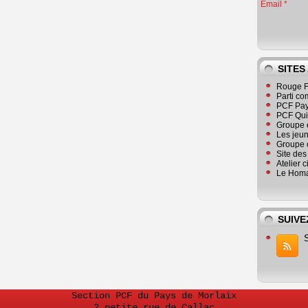
Email
SITES
Rouge F
Parti co
PCF Pay
PCF Qu
Groupe 
Les jeu
Groupe 
Site de
Atelier 
Le Homa
SUIVE
Section PCF du Pays de Morlaix
2 petite rue de Callac