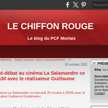
LE CHIFFON ROUGE
Le blog du PCF Morlaix
férence...
Salah Hamouri, stop à l'acharnement!!!... >>
PRÉS
20 octobre 2021
Blog
: Le
iné-débat au cinéma La Salamandre ce
Descript
30 avec le réalisateur Guillaume
transforma
Entretenir
gauche so
de la régi
Contact