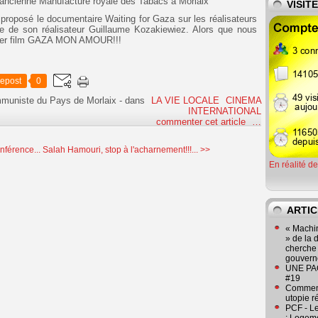
'ancienne Manufacture royale des Tabacs
à Morlaix
VISIT
proposé le documentaire Waiting for Gaza sur les réalisateurs
 de son réalisateur Guillaume Kozakiewiez. Alors que nous
nier film GAZA MON AMOUR!!!
epost
0
mmuniste du Pays de Morlaix
-
dans
LA VIE LOCALE
CINEMA
INTERNATIONAL
commenter cet article
…
férence...
Salah Hamouri, stop à l'acharnement!!!... >>
En réalité d
ARTIC
« Machin
» de la 
cherche 
gouver
UNE PAGE
#19
Comment
utopie r
PCF - L