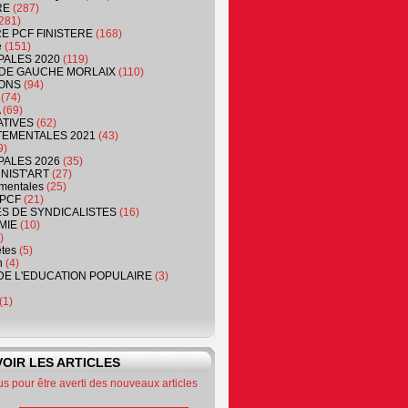
RE
(287)
281)
RE PCF FINISTERE
(168)
e
(151)
PALES 2020
(119)
DE GAUCHE MORLAIX
(110)
ONS
(94)
(74)
(69)
ATIVES
(62)
EMENTALES 2021
(43)
9)
PALES 2026
(35)
NIST'ART
(27)
mentales
(25)
PCF
(21)
S DE SYNDICALISTES
(16)
MIE
(10)
)
êtes
(5)
n
(4)
DE L'EDUCATION POPULAIRE
(3)
(1)
OIR LES ARTICLES
 pour être averti des nouveaux articles