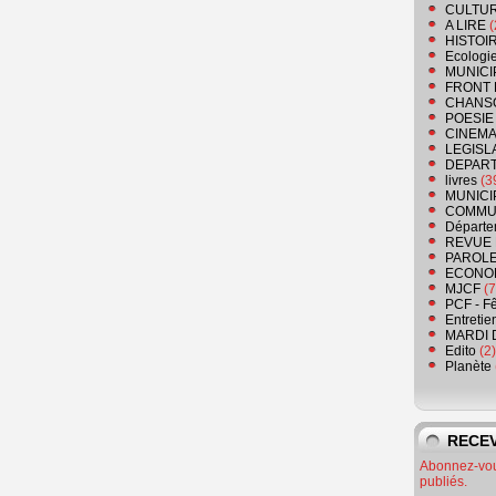
CULTU
A LIRE
(
HISTOI
Ecologi
MUNICI
FRONT 
CHANS
POESIE
CINEMA
LEGISL
DEPART
livres
(3
MUNICI
COMMU
Départe
REVUE 
PAROLE
ECONO
MJCF
(7
PCF - F
Entretie
MARDI 
Edito
(2)
Planète
RECEV
Abonnez-vous
publiés.