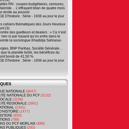
nt (4)
lités RN : coupes budgétaires, censures,
tainiste… L’effrayant bilan de quatre mois
e droite au pouvoir
 D'histoire : Série - 1936 au jour le jour
es cahiers thématiques des Jours Heureux
nt (3)
contre des guetteurs et dealers : « Ce n’est
 rien ni par hasard qu’on entre dans le
, pointe la sociologue Khadidja Sahraoui-
ergies, BNP Paribas, Société Générale…
que la planète brûle, les bénéfices du
ont bondi de 41,50 %
 D'histoire : Série - 1936 au jour le jour
IQUES
QUE NATIONALE
(6647)
ITE NATIONALE DU PCF
(3132)
 LOCALE
(3108)
ITE REGIONALE
(2861)
ATIONAL
(2341)
D'HISTOIRE
(1477)
NISTERE
(950)
TIONS
(788)
ONS DU PCF MORLAIX
(489)
NS PUBLIQUES
(293)