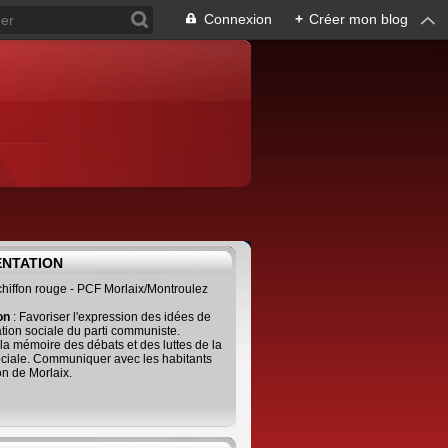
Connexion
+
Créer mon blog
ENTATION
 chiffon rouge - PCF Morlaix/Montroulez
ion
: Favoriser l'expression des idées de
tion sociale du parti communiste.
 la mémoire des débats et des luttes de la
ciale. Communiquer avec les habitants
on de Morlaix.