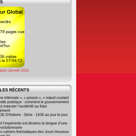
ES
epuis Janvier 2011
LES RÉCENTS
e infernale », « poison », « nœud coulant
dette publique : comment le gouvernement
à imposer l’austérité au futur
nement
 D'histoire : Série - 1936 au jour le jour
 l’espéranto est devenu la langue d’une
évolutionnaire
es cahiers thématiques des Jours Heureux