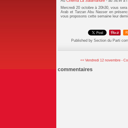
Au
Cinéma La Salamandre
- au SEW à l
Mercredi 20 octobre à 20h30, vous sera 
Arab et Tarzan Abu Nasser en présence
vous proposons cette semaine leur der
R
Published by Section du Parti co
<< Vendredi 12 novembre - Con
commentaires