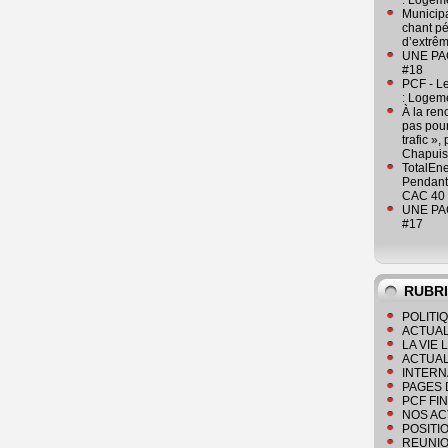
: Logeme
Municipa
chant pé
d’extrêm
UNE PAGE
#18
PCF - L
: Logeme
À la ren
pas pour
trafic »
Chapuis
TotalEn
Pendant 
CAC 40 
UNE PAGE
#17
RUBR
POLITI
ACTUAL
LA VIE
ACTUAL
INTERN
PAGES 
PCF FI
NOS AC
POSITI
REUNIO