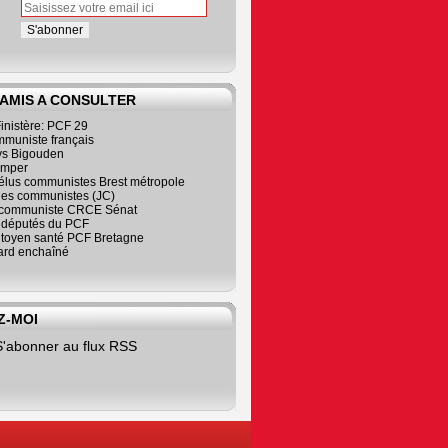
 AMIS A CONSULTER
inistère: PCF 29
mmuniste français
s Bigouden
imper
élus communistes Brest métropole
nes communistes (JC)
communiste CRCE Sénat
s députés du PCF
citoyen santé PCF Bretagne
rd enchaîné
Z-MOI
S'abonner au flux RSS