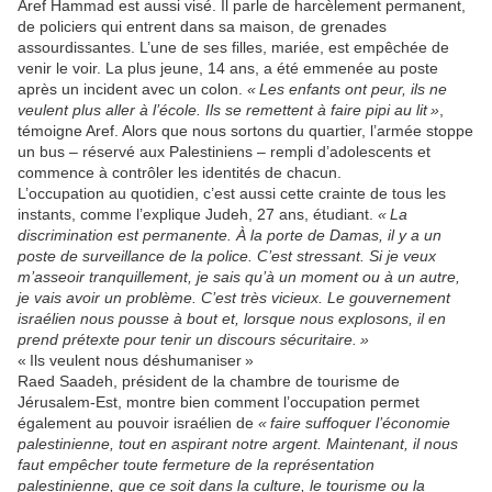
Aref Hammad est aussi visé. Il parle de harcèlement permanent,
de policiers qui entrent dans sa maison, de grenades
assourdissantes. L’une de ses filles, mariée, est empêchée de
venir le voir. La plus jeune, 14 ans, a été emmenée au poste
après un incident avec un colon.
« Les enfants ont peur, ils ne
veulent plus aller à l’école. Ils se remettent à faire pipi au lit »
,
témoigne Aref. Alors que nous sortons du quartier, l’armée stoppe
un bus – réservé aux Palestiniens – rempli d’adolescents et
commence à contrôler les identités de chacun.
L’occupation au quotidien, c’est aussi cette crainte de tous les
instants, comme l’explique Judeh, 27 ans, étudiant.
« La
discrimination est permanente. À la porte de Damas, il y a un
poste de surveillance de la police. C’est stressant. Si je veux
m’asseoir tranquillement, je sais qu’à un moment ou à un autre,
je vais avoir un problème. C’est très vicieux. Le gouvernement
israélien nous pousse à bout et, lorsque nous explosons, il en
prend prétexte pour tenir un discours sécuritaire. »
« Ils veulent nous déshumaniser »
Raed Saadeh, président de la chambre de tourisme de
Jérusalem-Est, montre bien comment l’occupation permet
également au pouvoir israélien de
« faire suffoquer l’économie
palestinienne, tout en aspirant notre argent. Maintenant, il nous
faut empêcher toute fermeture de la représentation
palestinienne, que ce soit dans la culture, le tourisme ou la