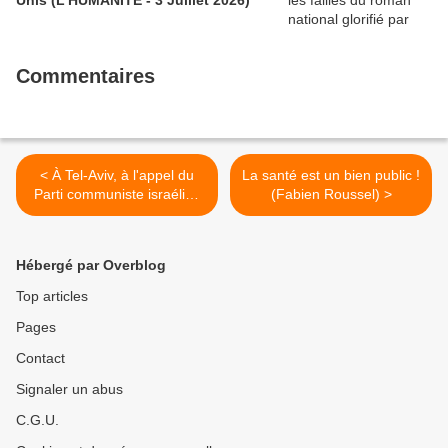
Commentaires
< À Tel-Aviv, à l'appel du
La santé est un bien public !
Parti communiste israélien
(Fabien Roussel) >
et de Standing Together, on
manifeste côte à côte
contre l'occupation (Pierre
Hébergé par Overblog
Barbancey, 8 juin 2021)
Top articles
Pages
Contact
Signaler un abus
C.G.U.