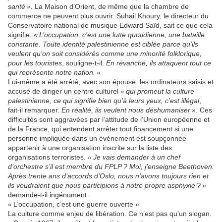
santé ».
La Maison d’Orient, de même que la chambre de
commerce ne peuvent plus ouvrir. Suhail Khoury, le directeur du
Conservatoire national de musique Edward Saïd, sait ce que cela
signifie.
« L’occupation, c’est une lutte quotidienne, une bataille
constante. Toute identité palestinienne est ciblée parce qu’ils
veulent qu’on soit considérés comme une minorité folklorique,
pour les touristes
, souligne-t-il.
En revanche, ils attaquent tout ce
qui représente notre nation. »
Lui-même a été arrêté, avec son épouse, les ordinateurs saisis et
accusé de diriger un centre culturel
« qui promeut la culture
palestinienne, ce qui signifie bien qu’à leurs yeux, c’est illégal
,
fait-il remarquer.
En réalité, ils veulent nous déshumaniser »
. Ces
difficultés sont aggravées par l’attitude de l’Union européenne et
de la France, qui entendent arrêter tout financement si une
personne impliquée dans un événement est soupçonnée
appartenir à une organisation inscrite sur la liste des
organisations terroristes.
« Je vais demander à un chef
d’orchestre s’il est membre du FPLP ? Moi, j’enseigne Beethoven.
Après trente ans d’accords d’Oslo, nous n’avons toujours rien et
ils voudraient que nous participions à notre propre asphyxie ? »
demande-t-il ingénument.
« L’occupation, c’est une guerre ouverte »
La culture comme enjeu de libération. Ce n’est pas qu’un slogan.