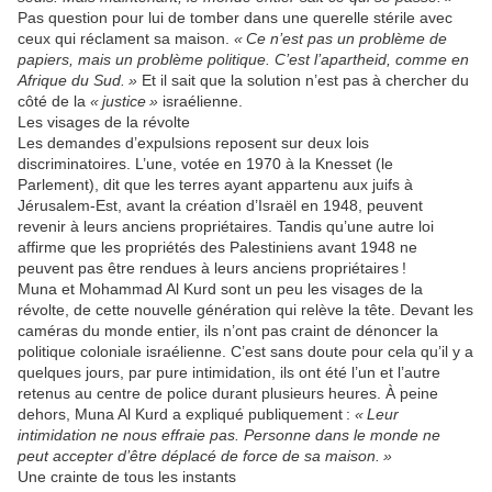
Pas question pour lui de tomber dans une querelle stérile avec
ceux qui réclament sa maison.
« Ce n’est pas un problème de
papiers, mais un problème politique. C’est l’apartheid, comme en
Afrique du Sud. »
Et il sait que la solution n’est pas à chercher du
côté de la
« justice »
israélienne.
Les visages de la révolte
Les demandes d’expulsions reposent sur deux lois
discriminatoires. L’une, votée en 1970 à la Knesset (le
Parlement), dit que les terres ayant appartenu aux juifs à
Jérusalem-Est, avant la création d’Israël en 1948, peuvent
revenir à leurs anciens propriétaires. Tandis qu’une autre loi
affirme que les propriétés des Palestiniens avant 1948 ne
peuvent pas être rendues à leurs anciens propriétaires !
Muna et Mohammad Al Kurd sont un peu les visages de la
révolte, de cette nouvelle génération qui relève la tête. Devant les
caméras du monde entier, ils n’ont pas craint de dénoncer la
politique coloniale israélienne. C’est sans doute pour cela qu’il y a
quelques jours, par pure intimidation, ils ont été l’un et l’autre
retenus au centre de police durant plusieurs heures. À peine
dehors, Muna Al Kurd a expliqué publiquement :
« Leur
intimidation ne nous effraie pas. Personne dans le monde ne
peut accepter d’être déplacé de force de sa maison. »
Une crainte de tous les instants