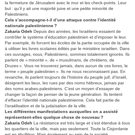
la fermeture de Jérusalem avec le mur et les check-points. Leur
but : qu’il y ait une majorité juive et une petite minorité de
Palestiniens.
Cela s’accompagne-t-il d’une attaque contre l’identité
nationale palestinienne ?
Zakaria Odeh
Depuis des années, les Israéliens essaient de
contrôler le système d’éducation palestinien et d’imposer le leur.
Par exemple, ils forcent les écoles de la partie occupée de la ville
à utiliser les livres scolaires édités par le ministère israélien. Dans
ces ouvrages, nous, Palestiniens, sommes totalement ignorés. Ils
parlent de « minorité », de « musulmans, de chrétiens, de
Druzes ». Vous ne trouverez jamais, dans aucun de ces livres, le
terme « peuple palestinien ». Ils ne nous reconnaissent pas. En
revanche, ils parlent toujours de l’histoire du peuple juif, d’Israël,
désignent les lieux, les rues par des noms hébreux, jamais par
des noms arabes-palestiniens. C’est un moyen d’essayer de
changer la façon de penser de la jeune génération. Ils tentent
d’effacer l’identité nationale palestinienne. Cela fait partie de
l’israélisation et de la judaïsation de la ville.
Les différentes manifestations auxquelles on a assisté
représentent-elles quelque chose de nouveau ?
Zakaria Odeh
La résistance est très large et s’est étendue à tous
les quartiers de la ville, mais pas seulement. Toute la Cisjordanie
est en ébullition. Mais également au sein de la société