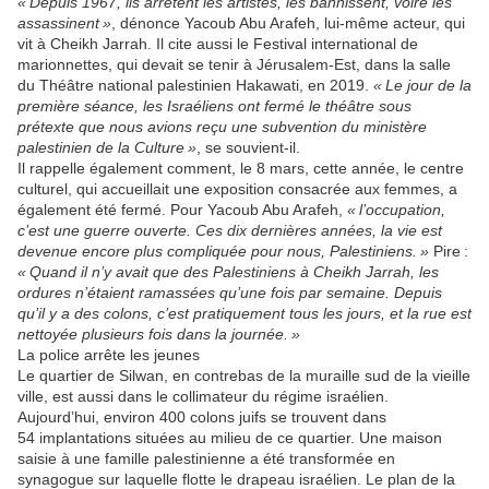
« Depuis 1967, ils arrêtent les artistes, les bannissent, voire les
assassinent »
, dénonce Yacoub Abu Arafeh, lui-même acteur, qui
vit à Cheikh Jarrah. Il cite aussi le Festival international de
marionnettes, qui devait se tenir à Jérusalem-Est, dans la salle
du Théâtre national palestinien Hakawati, en 2019.
« Le jour de la
première séance, les Israéliens ont fermé le théâtre sous
prétexte que nous avions reçu une subvention du ministère
palestinien de la Culture »
, se souvient-il.
Il rappelle également comment, le 8 mars, cette année, le centre
culturel, qui accueillait une exposition consacrée aux femmes, a
également été fermé. Pour Yacoub Abu Arafeh,
« l’occupation,
c’est une guerre ouverte. Ces dix dernières années, la vie est
devenue encore plus compliquée pour nous, Palestiniens. »
Pire :
« Quand il n’y avait que des Palestiniens à Cheikh Jarrah, les
ordures n’étaient ramassées qu’une fois par semaine. Depuis
qu’il y a des colons, c’est pratiquement tous les jours, et la rue est
nettoyée plusieurs fois dans la journée. »
La police arrête les jeunes
Le quartier de Silwan, en contrebas de la muraille sud de la vieille
ville, est aussi dans le collimateur du régime israélien.
Aujourd’hui, environ 400 colons juifs se trouvent dans
54 implantations situées au milieu de ce quartier. Une maison
saisie à une famille palestinienne a été transformée en
synagogue sur laquelle flotte le drapeau israélien. Le plan de la