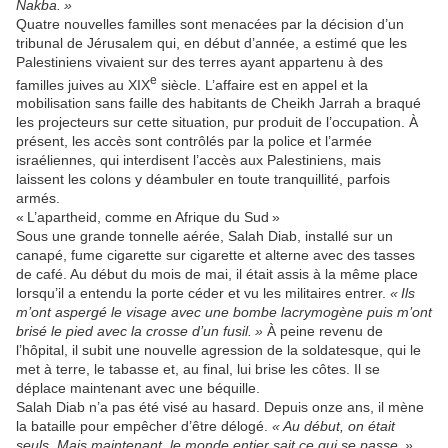
Nakba. »
Quatre nouvelles familles sont menacées par la décision d’un
tribunal de Jérusalem qui, en début d’année, a estimé que les
Palestiniens vivaient sur des terres ayant appartenu à des
e
familles juives au XIX
siècle. L’affaire est en appel et la
mobilisation sans faille des habitants de Cheikh Jarrah a braqué
les projecteurs sur cette situation, pur produit de l’occupation. À
présent, les accès sont contrôlés par la police et l’armée
israéliennes, qui interdisent l’accès aux Palestiniens, mais
laissent les colons y déambuler en toute tranquillité, parfois
armés.
« L’apartheid, comme en Afrique du Sud »
Sous une grande tonnelle aérée, Salah Diab, installé sur un
canapé, fume cigarette sur cigarette et alterne avec des tasses
de café. Au début du mois de mai, il était assis à la même place
lorsqu’il a entendu la porte céder et vu les militaires entrer.
« Ils
m’ont aspergé le visage avec une bombe lacrymogène puis m’ont
brisé le pied avec la crosse d’un fusil. »
À peine revenu de
l’hôpital, il subit une nouvelle agression de la soldatesque, qui le
met à terre, le tabasse et, au final, lui brise les côtes. Il se
déplace maintenant avec une béquille.
Salah Diab n’a pas été visé au hasard. Depuis onze ans, il mène
la bataille pour empêcher d’être délogé.
« Au début, on était
seuls. Mais maintenant, le monde entier sait ce qui se passe. »