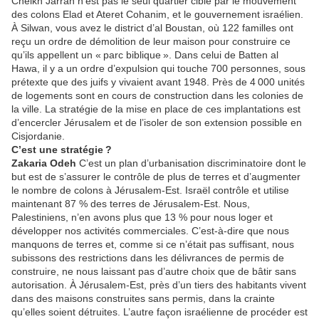
Cheikh Jarrah n’est pas le seul quartier ciblé par le mouvement
des colons Elad et Ateret Cohanim, et le gouvernement israélien.
À Silwan, vous avez le district d’al Boustan, où 122 familles ont
reçu un ordre de démolition de leur maison pour construire ce
qu’ils appellent un « parc biblique ». Dans celui de Batten al
Hawa, il y a un ordre d’expulsion qui touche 700 personnes, sous
prétexte que des juifs y vivaient avant 1948. Près de 4 000 unités
de logements sont en cours de construction dans les colonies de
la ville. La stratégie de la mise en place de ces implantations est
d’encercler Jérusalem et de l’isoler de son extension possible en
Cisjordanie.
C’est une stratégie ?
Zakaria Odeh
C’est un plan d’urbanisation discriminatoire dont le
but est de s’assurer le contrôle de plus de terres et d’augmenter
le nombre de colons à Jérusalem-Est. Israël contrôle et utilise
maintenant 87 % des terres de Jérusalem-Est. Nous,
Palestiniens, n’en avons plus que 13 % pour nous loger et
développer nos activités commerciales. C’est-à-dire que nous
manquons de terres et, comme si ce n’était pas suffisant, nous
subissons des restrictions dans les délivrances de permis de
construire, ne nous laissant pas d’autre choix que de bâtir sans
autorisation. À Jérusalem-Est, près d’un tiers des habitants vivent
dans des maisons construites sans permis, dans la crainte
qu’elles soient détruites. L’autre façon israélienne de procéder est