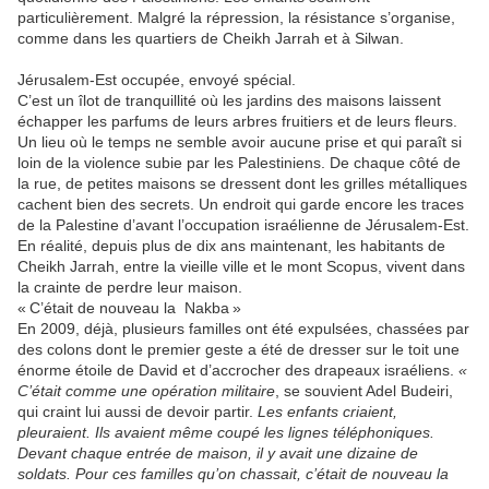
particulièrement. Malgré la répression, la résistance s’organise,
comme dans les quartiers de Cheikh Jarrah et à Silwan.
Jérusalem-Est occupée, envoyé spécial.
C’est un îlot de tranquillité où les jardins des maisons laissent
échapper les parfums de leurs arbres fruitiers et de leurs fleurs.
Un lieu où le temps ne semble avoir aucune prise et qui paraît si
loin de la violence subie par les Palestiniens. De chaque côté de
la rue, de petites maisons se dressent dont les grilles métalliques
cachent bien des secrets. Un endroit qui garde encore les traces
de la Palestine d’avant l’occupation israélienne de Jérusalem-Est.
En réalité, depuis plus de dix ans maintenant, les habitants de
Cheikh Jarrah, entre la vieille ville et le mont Scopus, vivent dans
la crainte de perdre leur maison.
« C’était de nouveau la Nakba »
En 2009, déjà, plusieurs familles ont été expulsées, chassées par
des colons dont le premier geste a été de dresser sur le toit une
énorme étoile de David et d’accrocher des drapeaux israéliens.
«
C’était comme une opération militaire
, se souvient Adel Budeiri,
qui craint lui aussi de devoir partir.
Les enfants criaient,
pleuraient. Ils avaient même coupé les lignes téléphoniques.
Devant chaque entrée de maison, il y avait une dizaine de
soldats. Pour ces familles qu’on chassait, c’était de nouveau la