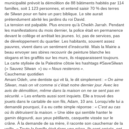
municipalité prévoit la démolition de 88 bâtiments habités par 114
familles, soit 1 123 personnes, et entend saisir 70 % des terres
de Silwan pour en faire un parc biblique. Le site aurait
prétendument abrité les jardins du roi David.
La tension est palpable. Plus encore qu’à Cheikh Jarrah. Pendant
les manifestations du mois dernier, la police était en permanence
devant le collège et arrêtait les jeunes. Ici, pas de services, pas
de développement du quartier. Les habitants, souvent assez
pauvres, vivent dans un sentiment d’insécurité. Mais la Mairie a
beau envoyer ses sbires recouvrir de peinture blanche les
slogans et les graffitis sur les murs, ils réapparaissent toujours.
La carte stylisée de la Palestine côtoie les hashtags #SaveSilwan
(« Sauvez Silwan
») ou
« Nous resterons »
.
Cauchemar quotidien
Amani Odeh, une dentiste qui vit là, le dit simplement :
« On aime
Silwan, mais on vit comme si c’était notre dernier jour. Avec les
avis de démolition, même dans la maison on ne se sent pas en
sécurité. »
Les enfants aussi sont inquiets. Elle a trouvé des
jouets dans le cartable de son fils, Adam, 10 ans. Lorsqu’elle lui a
demandé pourquoi, il a eu cette simple réponse :
« C’est au cas
où ils détruisent la maison. »
Une idée qui semble hanter le
gamin dégourdi, aux yeux pétillants, casquette vissée sur le
crâne. À la demande de sa mère, il raconte son cauchemar de la
veille.
« Toute la famille était dans une pièce. Ils sont arrivés, ont