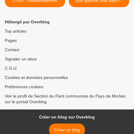
17h30 - Rassemblement
Une gauche unie dans le
pour dénoncer les violences
canton de Douarnenez
contre la CGT le 1er mai à
(Ouest-France, 4 mai 2021)
Paris
>
Hébergé par Overblog
Top articles
Pages
Contact
Signaler un abus
C.G.U.
Cookies et données personnelles
Préférences cookies
Voir le profil de Section du Parti communiste du Pays de Morlaix
sur le portail Overblog
Créer un blog sur Overblog
Créer un blog