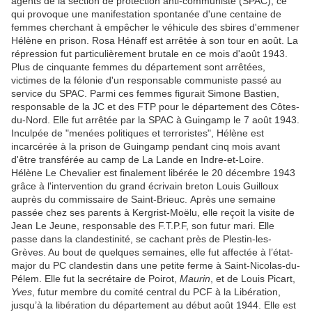
agents de la section de protection anti-communiste (SPAC), ce
qui provoque une manifestation spontanée d'une centaine de
femmes cherchant à empêcher le véhicule des sbires d'emmener
Hélène en prison. Rosa Hénaff est arrêtée à son tour en août. La
répression fut particulièrement brutale en ce mois d'août 1943.
Plus de cinquante femmes du département sont arrêtées,
victimes de la félonie d'un responsable communiste passé au
service du SPAC. Parmi ces femmes figurait Simone Bastien,
responsable de la JC et des FTP pour le département des Côtes-
du-Nord. Elle fut arrêtée par la SPAC à Guingamp le 7 août 1943.
Inculpée de "menées politiques et terroristes", Hélène est
incarcérée à la prison de Guingamp pendant cinq mois avant
d'être transférée au camp de La Lande en Indre-et-Loire.
Hélène Le Chevalier est finalement libérée le 20 décembre 1943
grâce à l'intervention du grand écrivain breton Louis Guilloux
auprès du commissaire de Saint-Brieuc. Après une semaine
passée chez ses parents à Kergrist-Moëlu, elle reçoit la visite de
Jean Le Jeune, responsable des F.T.P.F, son futur mari. Elle
passe dans la clandestinité, se cachant près de Plestin-les-
Grèves. Au bout de quelques semaines, elle fut affectée à l’état-
major du PC clandestin dans une petite ferme à Saint-Nicolas-du-
Pélem. Elle fut la secrétaire de Poirot,
Maurin
, et de Louis Picart,
Yves
, futur membre du comité central du PCF à la Libération,
jusqu’à la libération du département au début août 1944. Elle est