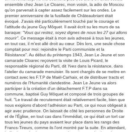
ensemble chez Jean Le Cloarec, mon voisin, la adio de Moscou
qu'on parvenait à capter assez facilement sur les ondes. Le
premier anniversaire de la fusillade de Châteaubriant était
évoqué. J'avais été particulièrement touché par le courage et
l'attitude du jeune Guy Môquet. Il avait écrit su les murs de sa
baraque:
"Vous qui restez, soyez dignes de nous les 27 qui allons
mourir"
. Ce message était à mon avis adressé à tous les jeunes,
en tout cas, il m'est allé droit au cœur. Dès lors, une seule chose
comptait pour moi: rejoindre le Parti communiste et la
Résistance". Au début du printemps 1943, Jean Le Jeune et son
camarade Cloarec reçoivent la visite de Louis Picard, le
responsable régional du Parti, dit
Yves
dans la résistance, dans
l'atelier du camarade menuisier. Ils sont chargés de se mettre en
contact avec les F.T.P de Maël-Carhaix, et de distribuer tracts et
numéros de l'Humanité clandestine. Jean Le Jeune va alors
participer à la création d'un détachement F.T.P dans sa
commune, baptisé Guy Môquet et composé de trois groupes de
huit. "Le travail de recrutement était relativement facile, bien que
nous exigiions d'abord l'adhésion au Parti, ce qui nous obligeait à
agir avec prudence. On laissait de côté les personnes de Droite
et de l’Église, en tout cas dans l'immédiat, ce qui était un tort car
tous les jeunes du pays avaient leur place dans les rangs des
Francs-Tireurs, comme ils l'ont montré par la suite. En attendant,