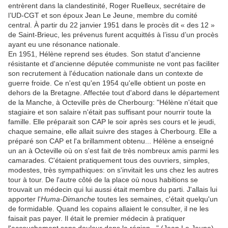
entrèrent dans la clandestinité, Roger Ruelleux, secrétaire de
l’UD-CGT et son époux Jean Le Jeune, membre du comité
central. À partir du 22 janvier 1951 dans le procès dit « des 12 »
de Saint-Brieuc, les prévenus furent acquittés à l’issu d’un procès
ayant eu une résonance nationale.
En 1951, Hélène reprend ses études. Son statut d'ancienne
résistante et d'ancienne députée communiste ne vont pas faciliter
son recrutement à l'éducation nationale dans un contexte de
guerre froide. Ce n'est qu'en 1954 qu'elle obtient un poste en
dehors de la Bretagne. Affectée tout d'abord dans le département
de la Manche, à Octeville près de Cherbourg: "Hélène n'était que
stagiaire et son salaire n'était pas suffisant pour nourrir toute la
famille. Elle préparait son CAP le soir après ses cours et le jeudi,
chaque semaine, elle allait suivre des stages à Cherbourg. Elle a
préparé son CAP et l'a brillamment obtenu... Hélène a enseigné
un an à Octeville où on s'est fait de très nombreux amis parmi les
camarades. C'étaient pratiquement tous des ouvriers, simples,
modestes, très sympathiques: on s'invitait les uns chez les autres
tour à tour. De l'autre côté de la place où nous habitions se
trouvait un médecin qui lui aussi était membre du parti. J'allais lui
apporter l'
Huma-Dimanche
toutes les semaines, c'était quelqu'un
de formidable. Quand les copains allaient le consulter, il ne les
faisait pas payer. Il était le premier médecin à pratiquer