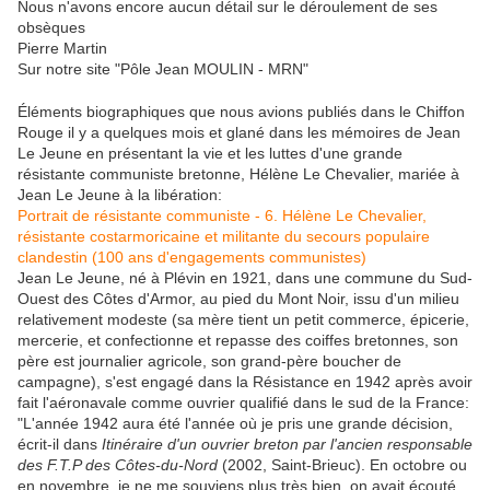
Nous n'avons encore aucun détail sur le déroulement de ses
obsèques
Pierre Martin
Sur notre site "Pôle Jean MOULIN - MRN"
Éléments biographiques que nous avions publiés dans le Chiffon
Rouge il y a quelques mois et glané dans les mémoires de Jean
Le Jeune en présentant la vie et les luttes d'une grande
résistante communiste bretonne, Hélène Le Chevalier, mariée à
Jean Le Jeune à la libération:
Portrait de résistante communiste - 6. Hélène Le Chevalier,
résistante costarmoricaine et militante du secours populaire
clandestin (100 ans d'engagements communistes)
Jean Le Jeune, né à Plévin en 1921, dans une commune du Sud-
Ouest des Côtes d'Armor, au pied du Mont Noir, issu d'un milieu
relativement modeste (sa mère tient un petit commerce, épicerie,
mercerie, et confectionne et repasse des coiffes bretonnes, son
père est journalier agricole, son grand-père boucher de
campagne), s'est engagé dans la Résistance en 1942 après avoir
fait l'aéronavale comme ouvrier qualifié dans le sud de la France:
"L'année 1942 aura été l'année où je pris une grande décision,
écrit-il dans
Itinéraire d'un ouvrier breton par l'ancien responsable
des F.T.P des Côtes-du-Nord
(2002, Saint-Brieuc). En octobre ou
en novembre, je ne me souviens plus très bien, on avait écouté