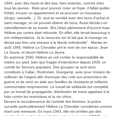
1944, avec des hauts et des bas, bien entendu, comme chez
tous les jeunes. Mais pour pouvoir créer un foyer, il fallait quitter
l'hôtel, trouver un appartement et se procurer un trousseau
(draps, vaisselle...). Or, tout se vendait avec des bons d'achat et
sans mariage, on ne pouvait obtenir de bons. Aussi décida t-on
naturellement de se marier. Moi j'étais pleinement d'accord mais
Hélène par contre était réticente. En effet, elle tenait beaucoup à
son indépendance. Je la rassurais sur le fait que la mariage ne
devait pas être une entrave à la liberté individuelle". Mariée en
août 1945
, Hélène Le Chevalier prit le nom de son époux, Jean
Le Jeune, et devint Hélène Le Jeune.
En automne 1940, Hélène se voit confier la responsabilité de
mettre sur pied, bien que frappé d'interdiction depuis 1939, un
comité du Secours populaire. Des groupes se sont ainsi
constitués à Callac, Rostronen, Guingamp, avec pour mission de
collecter de l'argent afin d'envoyer des colis aux prisonniers de
guerre et de venir en aide aux familles de résistants et militants
communistes emprisonnés. Le travail de solidarité est complété
par un travail de propagande, distribution de tracts appelant à la
lutte contre les restrictions et la vie chère.
Devant la recrudescence de l'activité des femmes, la police
surveille particulièrement Hélène Le Chevalier considérée comme
étant une meneuse. En mars 1943, elle est arrêtée par des