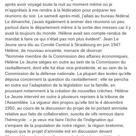
après avoir voyagé toute la nuit au moment même où je
m'apprêtais à me rendre à la fédération pour préparer les
réunions du soir. Le samedi après-midi, j'allais au bureau fédéral.
Le dimanche, j'avais également à animer des réunions un peu
partout dans le département même à la sortie des messes car il y
avait là toujours du monde. Hélène avait ses compte-rendus de
mandat à faire ce qui n'était pas non plus évident". Jean Le
Jeune sera élu au Comité Central à Strasbourg en juin 1947.
Hélène, de nouveau enceinte, menace de divorcer.
"Nommée membre de la Commission des affaires économiques,
Hélène Le Jeune siégea en outre au sein de la Commission du
ravitaillement, dont elle fut élue vice-présidente, et au sein de la
Commission de la défense nationale. La plupart des textes qu’elle
déposa concernent la question du ravitaillement ; elle se pencha
en outre sur l’adaptation de la législation sur la famille, en
poussant notamment à la création de nouvelles crèches. Hélène
Le Jeune intervint en outre à plusieurs reprises à la tribune de
l’Assemblée. La vigueur des propos qu’elle tint le 4 décembre
1950, au cours de la discussion du projet de loi portant amnistie
relative aux faits de collaboration, suscita de vifs remous dans
l’hémicycle : « je veux me faire l’écho de l’indignation qui
s’empare de la population de notre région, la région bretonne,
depuis que le projet d’amnistie est en discussion devant