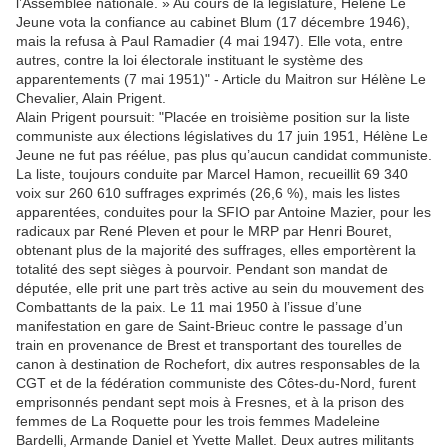
l’Assemblée nationale. » Au cours de la législature, Hélène Le
Jeune vota la confiance au cabinet Blum (17 décembre 1946),
mais la refusa à Paul Ramadier (4 mai 1947). Elle vota, entre
autres, contre la loi électorale instituant le système des
apparentements (7 mai 1951)" - Article du Maitron sur Hélène Le
Chevalier, Alain Prigent.
Alain Prigent poursuit: "Placée en troisième position sur la liste
communiste aux élections législatives du 17 juin 1951, Hélène Le
Jeune ne fut pas réélue, pas plus qu’aucun candidat communiste.
La liste, toujours conduite par Marcel Hamon, recueillit 69 340
voix sur 260 610 suffrages exprimés (26,6 %), mais les listes
apparentées, conduites pour la SFIO par Antoine Mazier, pour les
radicaux par René Pleven et pour le MRP par Henri Bouret,
obtenant plus de la majorité des suffrages, elles emportèrent la
totalité des sept sièges à pourvoir. Pendant son mandat de
députée, elle prit une part très active au sein du mouvement des
Combattants de la paix. Le 11 mai 1950 à l’issue d’une
manifestation en gare de Saint-Brieuc contre le passage d’un
train en provenance de Brest et transportant des tourelles de
canon à destination de Rochefort, dix autres responsables de la
CGT et de la fédération communiste des Côtes-du-Nord, furent
emprisonnés pendant sept mois à Fresnes, et à la prison des
femmes de La Roquette pour les trois femmes Madeleine
Bardelli, Armande Daniel et Yvette Mallet. Deux autres militants