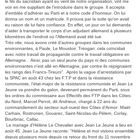
le fils du sacristain ayant eu vent de notre organisation, vint me
voir en me suppliant de l'introduire dans le groupe. Il accepta
d'emblée d'adhérer au Parti et à notre code d'honneur. On lui
donna un nom et un matricule. Il prouva par la suite qu'on avait
eu raison de lui faire confiance. En effet, un jour on lui demanda
d'aider à transporter le corps d'un adjudant allemand à plusieurs
kilomètres de l'endroit où l'Allemand avait été tué.
Très vite, nous avons créé d'autres groupes dans les communes
environnantes, à Paule, Le Moustoir, Tréogan: cela coïncidait
avec notre travail de propagande contre le travail obligatoire en
Allemagne... Ainsi, pas un seul jeune du pays ni des communes
environnantes n'est allé en Allemagne, par contre ils rejoignaient
les rangs des Francs-Tireurs". Après la vague d'arrestations par
la SPAC en août 43 chez les F.T.P et dans la résistance
communiste, l'état-major de la résistance communiste et Jean Le
Jeune va prendre du galon, devenant permanent du Parti, sous
les ordres du commissaire aux Effectifs des FTP dans les Côtes-
du-Nord, Marcel Perrot, dit
Andrieux
, chargé à 22 ans du
commandement du secteur sud-ouest des Côtes d'Armor: Maël-
Carhaix, Rostronen, Gouarec, Saint-Nicolas-du-Pélem, Corlay,
Bourbriac, Callac.
Le mariage d'Hélène Le Chevalier avec Jean Le Jeune a lieu en
août 45. Jean Le Jeune raconte: "Hélène et moi vivions ensemble
depuis plusieurs mois depuis ce retour du front du 11 novembre