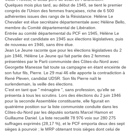
Quelques mois plus tard, au début de 1945, se tient le premier
congrès de l'Union des femmes françaises, riche de 6 500
adhérentes issues des rangs de la Résistance. Hélène Le
Chevalier est élue secrétaire départementale avec Hélène Bello,
membre du Comité départemental de Libération.
Entrée au comité départemental du PCF en 1945, Hélène Le
Chevalier est candidate en 1945 aux élections législatives, puis
de nouveau en 1946, sans être élue.
Jean Le Jeune raconte que pour les élections législatives du 2
juin 1946, Hélène Le Jeune qui fait partie des 2 femmes
présentées par le Parti communiste des Côtes-du-Nord avec
Georgette Manesse fait toute sa campagne en étant enceinte de
son futur fils, Pierre. Le 29 mai 46 elle apporte la contradiction à
René Pleven, candidat UDSR. Son fils Pierre naît le
surlendemain, la veille des élections.
C’est en tant que " ménagère ", sans profession, qu’elle se
présenta à tous les scrutins. Lors des élections du 2 juin 1946
pour la seconde Assemblée constituante, elle figurait en
quatrième position sur la liste communiste conduite dans les
Côtes-du-Nord par les députés sortants Marcel Hamon et
Guillaume Daniel. La liste recueillit 78 976 voix sur 280 275
suffrages exprimés (28,17 %), et le PCF emporta deux des sept
sièges à pourvoir ; le MRP obtenant trois sièges dont celui de