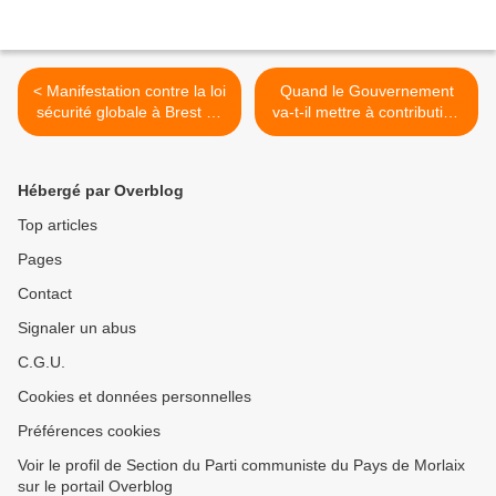
< Manifestation contre la loi
Quand le Gouvernement
sécurité globale à Brest ce
va-t-il mettre à contribution
samedi 30 janvier- les
ceux qui ont de plus en plus
Photos des camarades de
pour soutenir ceux qui ont
la JC et du PCF
de moins en moins ?
Hébergé par Overblog
(Rapport annuel d’Oxfam -
Eric Bocquet Sénateur PCF
Top articles
du groupe CRCE / 27
Pages
janvier 2021) >
Contact
Signaler un abus
C.G.U.
Cookies et données personnelles
Préférences cookies
Voir le profil de Section du Parti communiste du Pays de Morlaix
sur le portail Overblog