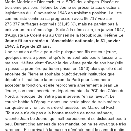
Marie-Madeleine Dienesch, et la SFIO deux sièges. Placée en
troisième position, Hélène Le Jeune se présenta aux élections
législatives du 10 novembre 1946 en troisième position. La liste
communiste continua sa progression avec 86 717 voix sur
275 377 suffrages exprimés (31,45 %), mais ne parvint pas à
enlever un troisième siège. Suite à la démission, en janvier 1947,
d’Auguste Le Coent élu au Conseil de la République,
Hélène Le
Jeune fit son entrée à l’Assemblée nationale, le 31 janvier
1947, à l'âge de 29 ans.
Une situation difficile pour elle puisque son fils est tout jeune,
quelques mois à peine, et qu'elle ne souhaite pas le laisser à la
maison. Hélène vient d'avoir la deuxième partie de son bac (elle
a passé la première partie en prison en 1943) alors qu'elle était
enceinte de Pierre et souhaite plutôt devenir institutrice que
députée. Il faut toute la pression du Parti pour l'amener à
accepter la fonction, et elle reprochera amèrement à Jean Le
Jeune, son mari, secrétaire départemental du PCF des Côtes-du-
Nord, à l'époque, de n'être pas intervenu "en sa faveur". Le
couple habite à l'époque dans une seule pièce de trois mètres
sur quatre environ, au rez-de-chaussée, rue Maréchal Foch.
"Tout cela n'aida pas à la bonne marche de notre ménage,
raconte Jean Le Jeune, qui malheureusement se disloquait peu à
peu. Durant cinq années de son mandat, on ne se voyait que très
rarement. Elle arrivait à la maison généralement le samedi matin