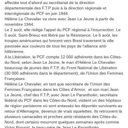
affectée tout d'abord au secrétariat de la direction
départementale des F.T.P puis à la direction régionale et
interrégionale du PCF en juin 1944.
Hélène Le Chevalier va vivre avec Jean Le Jeune à partir de
novembre 1944.
Le 2 août, elle rédige l'appel du PCF régional à l'insurrection. Le
5 août, Saint-Brieuc est libéré par la Résistance. Le 6 août, les
troupes américaines qui foncent vers Brest traversent la ville
pavoisée aux couleurs de tous les pays de l'alliance anti-
hitlérienne.
A la Libération, le PCF compte 12 000 adhérents dans les Côtes-
du-Nord, selon Jean Le Jeune, le mari d'Hélène Le Chevalier:
beaucoup de jeunes des F.T.P, du Front National de Libération
(30 000 adhérents dans le département), de l'Union des Femmes
Françaises.
Hélène Le Chevalier, en tant que secrétaire de l'Union des
Femmes Françaises dans les Côtes d'Armor, et son mari Jean
Le Jeune, chef des F.T.P, avec Jean Le Paranthoën, secrétaire
fédéral du PCF dans les Côtes-du-Nord, visitent un des hôpitaux
de région parisienne où sont entassés les déportés survivants au
retour d'Allemagne, devenus de vrais squelettes. Ils retrouvent là
plusieurs camarades et proches amis résistants des Côtes-du-
Nord, dont certains mourront quelques semaines après comme
Victor Provost, le beau-père de Jean Le Paranthoën.