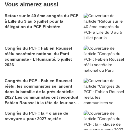
Vous aimerez aussi
Retour sur le 40 ème congrès du PCF
à Lille du 3 au 5 juillet pour la
délégation du PCF Finistère
Congrès du PCF : Fabien Roussel
réélu secrétaire national du Parti
communiste - L'Humanité, 5 juillet
2026
Congrès du PCF : Fabien Roussel
réélu, les communistes se lancent
dans la bataille de la présidentielle
2027 Les communistes ont reconduit
Fabien Roussel à la tête de leur parti,
à l’issue du 40e congrès national, à
Congrès du PCF : la « clause de
Lille. Le secrétaire national, dont la
revoyure » pour 2027 rejetée
candidature devrait être officialisée le
6 septembre, veut désormais jeter «