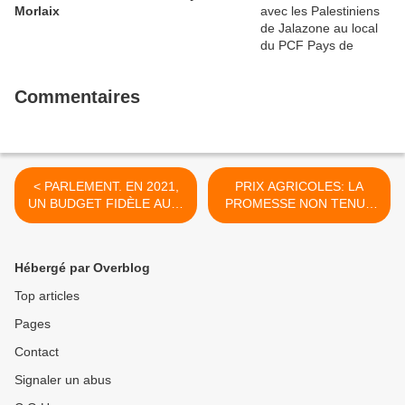
Morlaix
Commentaires
< PARLEMENT. EN 2021,
PRIX AGRICOLES: LA
UN BUDGET FIDÈLE AU «
PROMESSE NON TENUE
MONDE D’AVANT »
DU PRÉSIDENT MACRON
(L’HUMANITE - Vendredi,
(L’HUMANITE - Jeudi, 23
24 Juillet, 2020 - Florent LE
Juillet, 2020 - Gérard Le
Hébergé par Overblog
DU)
Puill) >
Top articles
Pages
Contact
Signaler un abus