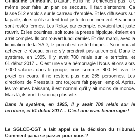
Guillaume Dumoulin.
D’autant qu’ils ne s’entendent pas. Or,
même pour faire un plan de secours, il faut s’entendre. Ça
laisse 512 emplois sur le carreau d’emblée. Et les diffuseurs sur
la paille, alors qu’ils sortent tout juste du confinement. Beaucoup
sont restés fermés. Les Relay, par exemple, devaient tout juste
rouvrir. Et les courtines, soit toute la presse hippique, étaient en
arrêt complet. Ils ont rouvert lundi dernier. Et dès mardi, avec la
liquidation de la SAD, le journal est resté bloqué… Si on voulait
achever le réseau, on ne s’y prendrait pas autrement. Dans le
système, en 1995, il y avait 700 relais sur le territoire, et
61 début 2017… C’est une vraie hémorragie ! Nous étions alors
7 000 salariés dans le groupe, nous sommes 900. Et avec le
projet en cours, il ne restera plus que 265 personnes. Les
directions de Presstalis ont toujours fait payer l’emploi. Après,
les volumes baissant, il est normal qu’il y ait moins de monde.
Mais là, ils vont beaucoup plus vite.
Dans le système, en 1995, il y avait 700 relais sur le
territoire, et 61 début 2017… C’est une vraie hémorragie !
Le SGLCE-CGT a fait appel de la décision du tribunal.
Comment ça va se passer pour vous ?