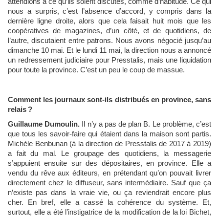
attendions à ce qu’ils soient discutés, comme d’habitude. Ce qui
nous a surpris, c’est l’absence d’accord, y compris dans la
dernière ligne droite, alors que cela faisait huit mois que les
coopératives de magazines, d’un côté, et de quotidiens, de
l’autre, discutaient entre patrons. Nous avons négocié jusqu’au
dimanche 10 mai. Et le lundi 11 mai, la direction nous a annoncé
un redressement judiciaire pour Presstalis, mais une liquidation
pour toute la province. C’est un peu le coup de massue.
Comment les journaux sont-ils distribués en province, sans
relais ?
Guillaume Dumoulin.
Il n’y a pas de plan B. Le problème, c’est
que tous les savoir-faire qui étaient dans la maison sont partis.
Michèle Benbunan (à la direction de Presstalis de 2017 à 2019)
a fait du mal. Le groupage des quotidiens, la messagerie
s’appuient ensuite sur des dépositaires, en province. Elle a
vendu du rêve aux éditeurs, en prétendant qu’on pouvait livrer
directement chez le diffuseur, sans intermédiaire. Sauf que ça
n’existe pas dans la vraie vie, ou ça reviendrait encore plus
cher. En bref, elle a cassé la cohérence du système. Et,
surtout, elle a été l’instigatrice de la modification de la loi Bichet,