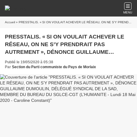
MENU
Accueil
» PRESSTALIS. « SI ON VOULAIT ACHEVER LE RÉSEAU, ON NE S’Y PRENDRAIT PAS AUTREMENT », DÉNONCE GUILLAUME DUMOULIN, DÉLÉGUÉ SYNDICAL DE LA SAD, MEMBRE DU BUREAU DU SGLCE-CGT (L’HUMANITE - Lundi 18 Mai 2020 - Caroline Constant)
PRESSTALIS. « SI ON VOULAIT ACHEVER LE
RÉSEAU, ON NE S’Y PRENDRAIT PAS
AUTREMENT », DÉNONCE GUILLAUME
DUMOULIN, DÉLÉGUÉ SYNDICAL DE LA SAD,
Publié le 19/05/2020 à 05:38
MEMBRE DU BUREAU DU SGLCE-CGT
Par
Section du Parti communiste du Pays de Morlaix
(L’HUMANITE - Lundi 18 Mai 2020 - Caroline
Constant)