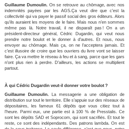
Guillaume Dumoulin.
On se retrouve au chômage, avec nos
indemnités payées par les AGS.Ça veut dire que c’est la
collectivité qui va payer le passif social des gros éditeurs. Alors
qu’ils auraient les moyens de le faire. Mais nous n’en sommes
même pas là. Notre travail, il ne disparaît pas ! On a un
président-directeur général, Cédric Dugardin, qui veut nous
prendre notre boulot et le donner à d’autres. Et nous, nous
envoyer au chômage. Mais ça, on ne l’acceptera jamais. Et
c’est illusoire de croire que les ouvriers du livre vont se laisser
faire. Ça va mettre le réseau à feu et à sang, parce que les gars
n’ont plus rien à perdre. D’ailleurs, les actions se multiplient
partout.
À qui Cédric Dugardin veut-il donner votre boulot ?
Guillaume Dumoulin.
La messagerie a une obligation de
distribution sur tout le territoire. Elle s’appuie sur des réseaux de
dépositaires, les fameux 61 dépôts que vous citiez tout à
l’heure. Parmi eux, une partie est à 100 % de Presstalis. Ce
sont les dépôts SAD et Soprocom, qui sont sacrifiés. Et tout le
reste, ce sont des indépendants. Des patrons lambda. On est
de la sous-traitance. La seule différence, c’est que nous, notre