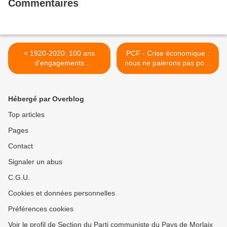
Commentaires
< 1920-2020: 100 ans
PCF - Crise économique :
d'engagements
nous ne paierons pas pour
communistes en Finistère:
eux ! >
103/ Louis Hémeury (1911-
1999)
Hébergé par Overblog
Top articles
Pages
Contact
Signaler un abus
C.G.U.
Cookies et données personnelles
Préférences cookies
Voir le profil de Section du Parti communiste du Pays de Morlaix