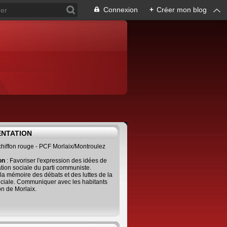
Connexion
+
Créer mon blog
ENTATION
 chiffon rouge - PCF Morlaix/Montroulez
ion
: Favoriser l'expression des idées de
tion sociale du parti communiste.
 la mémoire des débats et des luttes de la
ciale. Communiquer avec les habitants
on de Morlaix.