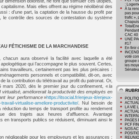
PCF - L
r dimension doloriste, ne font que stimuler ces utopies,
: Logeme
 capitalisme. Mais elles offrent au régime néolibéral des
À la ren
si : d’une part, la captation de la hausse du profit par
pas pour
part, le contrôle des sources de contestation du système
trafic »
Chapuis
TotalEn
Pendant 
CAC 40 
UNE PAGE
#17
VEAU FÉTICHISME DE LA MARCHANDISE
En finir
INCENDI
voté co
 chacun aura observé la facilité avec laquelle a été
groupe c
re apologétique qui l’accompagne le plus souvent. Certes,
les moye
ains travailleurs, certainement pas les plus précaires :
Sénateu
aménagements personnels et compatibilité, dit-on, avec
 la contribution du télétravail au profit du patronat. Or,
6 mars 2020, dès le premier jour du confinement, «
la
RUBR
l virtualisé, améliorerait la productivité des employés en
ant leur performance
»
https://itsocial.fr/enjeux-it/enjeux-
POLITI
-travail-virtualise-ameliore-productivite/
. Nul besoin de
ACTUAL
LA VIE
a réduction du temps de transport profite au rendement
ACTUAL
gue des trajets aux heures d’affluence. Avantage
INTERN
s en transports publics se réduisent, diminuant ainsi le
PAGES 
PCF FI
NOS AC
POSITI
non négligeable pour les employeurs et les assurances :
REUNIO