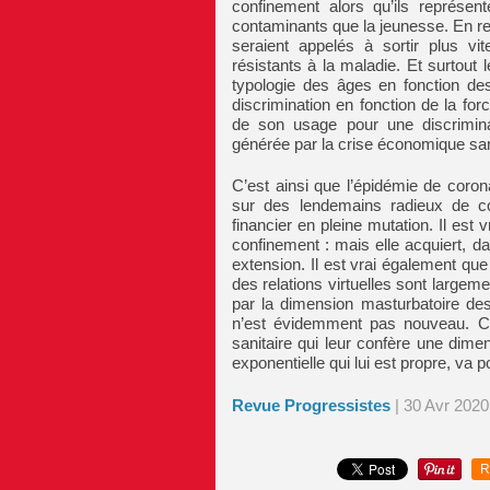
confinement alors qu’ils représen
contaminants que la jeunesse. En 
seraient appelés à sortir plus vi
résistants à la maladie. Et surtout 
typologie des âges en fonction des
discrimination en fonction de la forc
de son usage pour une discriminati
générée par la crise économique sa
C’est ainsi que l’épidémie de corona
sur des lendemains radieux de con
financier en pleine mutation. Il est v
confinement : mais elle acquiert, da
extension. Il est vrai également que 
des relations virtuelles sont large
par la dimension masturbatoire des
n’est évidemment pas nouveau. C’e
sanitaire qui leur confère une dime
exponentielle qui lui est propre, va 
Revue Progressistes
| 30 Avr 2020
R