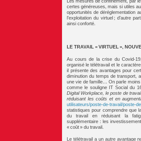
Les mesures de confinement, par leu
certes généreuses, mais si utiles au
opportunités de déréglementation aus
l’exploitation du virtuel ; d’autre 
ainsi conforté.
LE TRAVAIL « VIRTUEL », NOU
Au cours de la crise du Covid-19,
organisé le télétravail et le caractè
il présente des avantages pour cert
diminution du temps de transport, 
une vie de famille… On parle moins de
comme le souligne IT Social du 1
Digital Workplace, le poste de travai
réduisant les coûts et en augment
utilisateurs/poste-de-travail/poste-de
statistiques pour comprendre que l
du travail en réduisant la fati
supplémentaire : les investissement
« coût » du travail.
Le télétravail a un autre avantage 