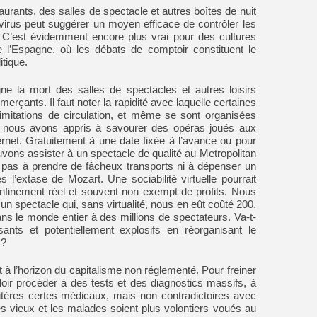
aurants, des salles de spectacle et autres boîtes de nuit
irus peut suggérer un moyen efficace de contrôler les
 C’est évidemment encore plus vrai pour des cultures
l’Espagne, où les débats de comptoir constituent le
itique.
ne la mort des salles de spectacles et autres loisirs
merçants. Il faut noter la rapidité avec laquelle certaines
limitations de circulation, et même se sont organisées
que nous avons appris à savourer des opéras joués aux
rnet. Gratuitement à une date fixée à l’avance ou pour
vons assister à un spectacle de qualité au Metropolitan
as à prendre de fâcheux transports ni à dépenser un
 l’extase de Mozart. Une sociabilité virtuelle pourrait
onfinement réel et souvent non exempt de profits. Nous
 spectacle qui, sans virtualité, nous en eût coûté 200.
s le monde entier à des millions de spectateurs. Va-t-
sants et potentiellement explosifs en réorganisant le
 ?
t à l’horizon du capitalisme non réglementé. Pour freiner
lloir procéder à des tests et des diagnostics massifs, à
ritères certes médicaux, mais non contradictoires avec
les vieux et les malades soient plus volontiers voués au