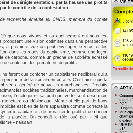
VISIT
éral de déréglementation, par la hausse des profits
 par le contrôle de la contestation.
ice de recherche émérite au CNRS, membre du comité
-19 que nous vivons et au confinement qui nous est
proposent une vision optimiste dans une perspective
s, à première vue on peut envisager le virus et les
ton dans les roues du capitalisme, comme une leçon
yde de carbone, comme un prêche de sobriété adressé
de contrition des prédateurs de profit…
En réalité d
 feront que conforter un capitalisme néolibéral qui a
ien-pensante de la social-démocratie. C’est ainsi que la
orphisée a généré de nouvelles marchandises. Produits
ARTIC
écimant les sociétés traditionnelles, marchandisation de
mposée, l’écologie et sa politique verte sont désormais
Comment
utopie r
it monétaire ou idéologique. Même si elle part de bons
PCF - L
implicite est bien de faire apparaître comme correcte la
: Logeme
 système capitaliste : de moraliser le profit et de donner
Municipa
chant pé
e la planète. On connaît le rôle joué par l’« éthique
d’extrêm
talisme » naissant.
UNE PAGE
#18