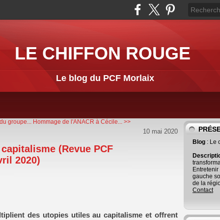
LE CHIFFON ROUGE
Le blog du PCF Morlaix
du groupe...
Hommage de l'ANACR à Cécile... >>
PRÉS
10 mai 2020
Blog
: Le
 capitalisme (Revue PCF
Descript
ril 2020)
transforma
Entretenir
gauche so
de la régi
Contact
plient des utopies utiles au capitalisme et offrent