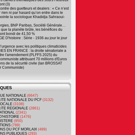
es cahiers thématiques des Jours Heureux
nt (3)
contre des guetteurs et dealers : « Ce n’est
 rien ni par hasard qu’on entre dans le
, pointe la sociologue Khadidja Sahraoui-
ergies, BNP Paribas, Société Générale…
que la planète brûle, les bénéfices du
ont bondi de 41,50 %
 D'histoire : Série - 1936 au jour le jour
 d’urgence avec les politiques climaticides
ES EN FRANCE : la droite sénatoriale a
ntre l'amendement (PLFFS 2025) du
ommuniste attribuant 70 millions d'Euros
ns de la sécurité civile (Ian BROSSAT
r Communiste)
IQUES
QUE NATIONALE
(6647)
ITE NATIONALE DU PCF
(3132)
 LOCALE
(3108)
ITE REGIONALE
(2861)
ATIONAL
(2341)
D'HISTOIRE
(1476)
NISTERE
(950)
TIONS
(788)
ONS DU PCF MORLAIX
(489)
NS PUBLIQUES
(293)