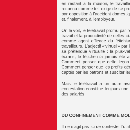
en restant à la maison, le travaill
reconnu comme tel, exige de se produ
par opposition à l’accident domesti
et, finalement, à l’employeur.
On le voit, le télétravail promu pa
travail et la productivité de celles-ci
comme agent efficace du fétichism
travailleurs. L’adjectif « virtuel » pa
sa prétendue virtualité : la plus-v
écrans, le fétiche n’a jamais été a
Comment penser que cette leçon n
Comment penser que les profits gé
captés par les patrons et susciter l
Mais le télétravail a un autre av
contestation constitue toujours une
des salariés.
DU CONFINEMENT COMME MOD
Il ne s’agit pas ici de contester l’ut