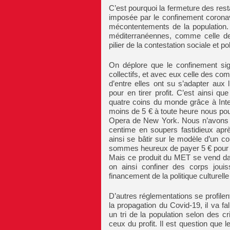
C’est pourquoi la fermeture des rest
imposée par le confinement coronav
mécontentements de la population.
méditerranéennes, comme celle de 
pilier de la contestation sociale et pol
On déplore que le confinement sig
collectifs, et avec eux celle des com
d’entre elles ont su s’adapter aux 
pour en tirer profit. C’est ainsi 
quatre coins du monde grâce à Inte
moins de 5 € à toute heure nous pou
Opera de New York. Nous n’avons p
centime en soupers fastidieux après
ainsi se bâtir sur le modèle d’un c
sommes heureux de payer 5 € pour un
Mais ce produit du MET se vend dan
on ainsi confiner des corps jouis
financement de la politique culturelle
D’autres réglementations se profilen
la propagation du Covid-19, il va fa
un tri de la population selon des c
ceux du profit. Il est question que 