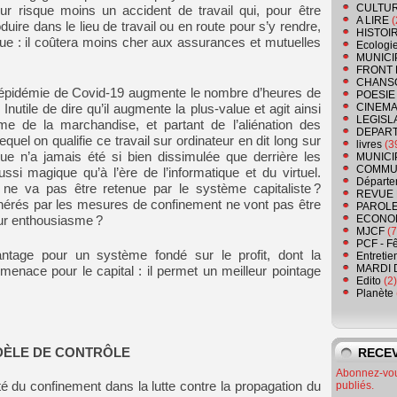
CULTU
eur risque moins un accident de travail qui, pour être
A LIRE
(
ire dans le lieu de travail ou en route pour s’y rendre,
HISTOI
que : il coûtera moins cher aux assurances et mutuelles
Ecologi
MUNICI
FRONT 
CHANS
r l’épidémie de Covid-19 augmente le nombre d’heures de
POESIE
CINEMA
. Inutile de dire qu’il augmente la plus-value et agit ainsi
LEGISL
e de la marchandise, et partant de l’aliénation des
DEPART
r lequel on qualifie ce travail sur ordinateur en dit long sur
livres
(3
alue n’a jamais été si bien dissimulée que derrière les
MUNICI
COMMU
ussi magique qu’à l’ère de l’informatique et du virtuel.
Départe
e va pas être retenue par le système capitaliste ?
REVUE 
nérés par les mesures de confinement ne vont pas être
PAROLE
ECONO
eur enthousiasme ?
MJCF
(7
PCF - F
antage pour un système fondé sur le profit, dont la
Entretie
MARDI 
 menace pour le capital : il permet un meilleur pointage
Edito
(2)
Planète
ÈLE DE CONTRÔLE
RECEV
Abonnez-vous
publiés.
ilité du confinement dans la lutte contre la propagation du