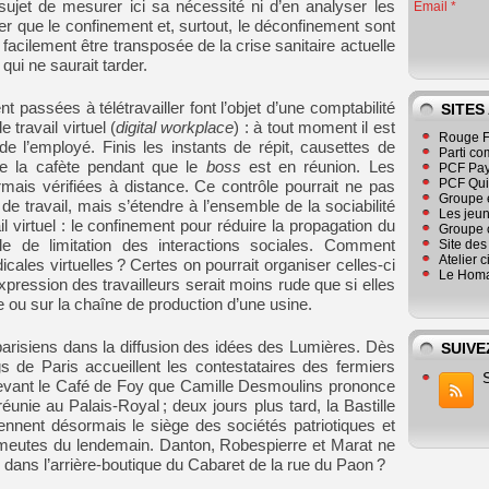
sujet de mesurer ici sa nécessité ni d’en analyser les
Email
rer que le confinement et, surtout, le déconfinement sont
facilement être transposée de la crise sanitaire actuelle
ui ne saurait tarder.
t passées à télétravailler font l’objet d’une comptabilité
SITES
 travail virtuel (
digital workplace
) : à tout moment il est
Rouge F
de l’employé. Finis les instants de répit, causettes de
Parti co
de la cafète pendant que le
boss
est en réunion. Les
PCF Pay
PCF Qu
ormais vérifiées à distance. Ce contrôle pourrait ne pas
Groupe 
e travail, mais s’étendre à l’ensemble de la sociabilité
Les jeu
ail virtuel : le confinement pour réduire la propagation du
Groupe 
e de limitation des interactions sociales. Comment
Site de
Atelier 
cales virtuelles ? Certes on pourrait organiser celles-ci
Le Homa
xpression des travailleurs serait moins rude que si elles
e ou sur la chaîne de production d’une usine.
arisiens dans la diffusion des idées des Lumières. Dès
SUIVE
s de Paris accueillent les contestataires des fermiers
 devant le Café de Foy que Camille Desmoulins prononce
éunie au Palais-Royal ; deux jours plus tard, la Bastille
iennent désormais le siège des sociétés patriotiques et
émeutes du lendemain. Danton, Robespierre et Marat ne
3 dans l’arrière-boutique du Cabaret de la rue du Paon ?