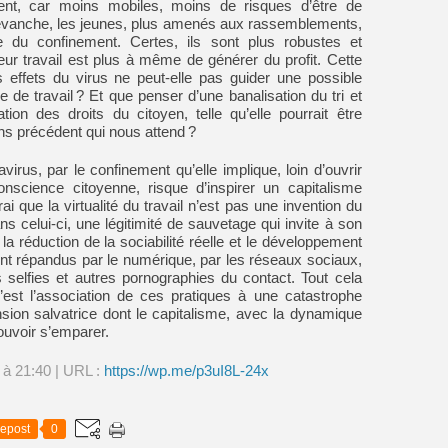
tent, car moins mobiles, moins de risques d’être de
revanche, les jeunes, plus amenés aux rassemblements,
te du confinement. Certes, ils sont plus robustes et
leur travail est plus à même de générer du profit. Cette
 effets du virus ne peut-elle pas guider une possible
e de travail ? Et que penser d’une banalisation du tri et
on des droits du citoyen, telle qu’elle pourrait être
ns précédent qui nous attend ?
virus, par le confinement qu’elle implique, loin d’ouvrir
science citoyenne, risque d’inspirer un capitalisme
rai que la virtualité du travail n’est pas une invention du
ns celui-ci, une légitimité de sauvetage qui invite à son
la réduction de la sociabilité réelle et le développement
ment répandus par le numérique, par les réseaux sociaux,
 selfies et autres pornographies du contact. Tout cela
st l’association de ces pratiques à une catastrophe
nsion salvatrice dont le capitalisme, avec la dynamique
pouvoir s’emparer.
 à 21:40 | URL :
https://wp.me/p3uI8L-24x
epost
0