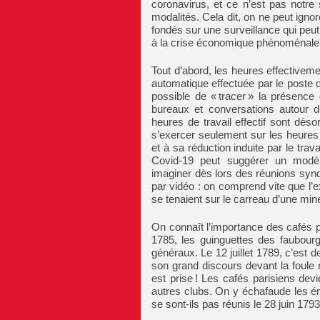
coronavirus, et ce n’est pas notre 
modalités. Cela dit, on ne peut igno
fondés sur une surveillance qui peut 
à la crise économique phénoménale q
Tout d’abord, les heures effectivemen
automatique effectuée par le poste de
possible de « tracer » la présence 
bureaux et conversations autour 
heures de travail effectif sont dés
s’exercer seulement sur les heures d
et à sa réduction induite par le trav
Covid-19 peut suggérer un modèl
imaginer dès lors des réunions syndi
par vidéo : on comprend vite que l’e
se tenaient sur le carreau d’une min
On connaît l’importance des cafés p
1785, les guinguettes des faubourg
généraux. Le 12 juillet 1789, c’est
son grand discours devant la foule r
est prise ! Les cafés parisiens dev
autres clubs. On y échafaude les 
se sont-ils pas réunis le 28 juin 179