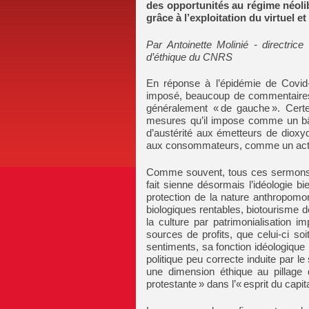
des opportunités au régime néolib
grâce à l’exploitation du virtuel et
Par Antoinette Molinié - directr
d’éthique du CNRS
En réponse à l’épidémie de Covid
imposé, beaucoup de commentaires 
généralement « de gauche ». Certe
mesures qu’il impose comme un bâ
d’austérité aux émetteurs de diox
aux consommateurs, comme un acte 
Comme souvent, tous ces sermons ne
fait sienne désormais l’idéologie b
protection de la nature anthropom
biologiques rentables, biotourisme d
la culture par patrimonialisation i
sources de profits, que celui-ci so
sentiments, sa fonction idéologique 
politique peu correcte induite par le
une dimension éthique au pillage d
protestante » dans l’« esprit du capi