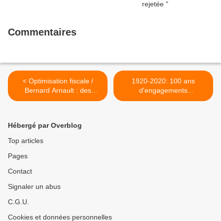
présidentielle.
Commentaires
< Optimisation fiscale /
1920-2020: 100 ans
Bernard Arnault : des
d'engagements
pratiques qui doivent être
communistes en Finistère:
pourchassées et
32/ Jean-Louis Primas
condamnées (Fabien
(1911-1943) >
Hébergé par Overblog
Roussel - PCF)
Top articles
Pages
Contact
Signaler un abus
C.G.U.
Cookies et données personnelles