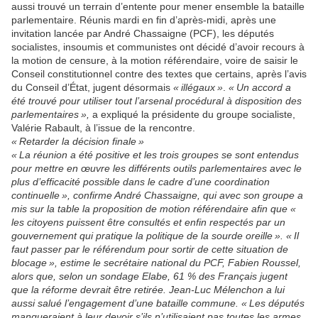
aussi trouvé un terrain d’entente pour mener ensemble la bataille
parlementaire. Réunis mardi en fin d’après-midi, après une
invitation lancée par André Chassaigne (PCF), les députés
socialistes, insoumis et communistes ont décidé d’avoir recours à
la motion de censure, à la motion référendaire, voire de saisir le
Conseil constitutionnel contre des textes que certains, après l’avis
du Conseil d’État, jugent désormais
« illégaux »
.
« Un accord a
été trouvé pour utiliser tout l’arsenal procédural à disposition des
parlementaires »,
a expliqué la présidente du groupe socialiste,
Valérie Rabault, à l’issue de la rencontre.
« Retarder la décision finale »
« La réunion a été positive et les trois groupes se sont entendus
pour mettre en œuvre les différents outils parlementaires avec le
plus d’efficacité possible dans le cadre d’une coordination
continuelle »,
confirme André Chassaigne, qui avec son groupe a
mis sur la table la proposition de motion référendaire afin que
«
les citoyens puissent être consultés et enfin respectés par un
gouvernement qui pratique la politique de la sourde oreille »
.
« Il
faut passer par le référendum pour sortir de cette situation de
blocage »,
estime le secrétaire national du PCF, Fabien Roussel,
alors que, selon un sondage Elabe, 61 % des Français jugent
que la réforme devrait être retirée. Jean-Luc Mélenchon a lui
aussi salué l’engagement d’une bataille commune.
« Les députés
manqueraient à leur devoir s’ils n’utilisaient pas toutes les armes