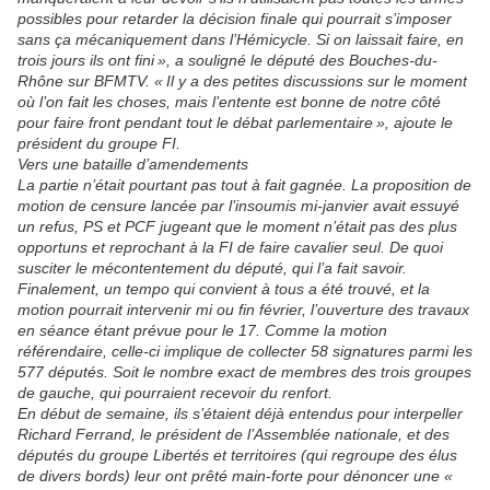
possibles pour retarder la décision finale qui pourrait s’imposer
sans ça mécaniquement dans l’Hémicycle. Si on laissait faire, en
trois jours ils ont fini »,
a souligné le député des Bouches-du-
Rhône sur BFMTV.
« Il y a des petites discussions sur le moment
où l’on fait les choses, mais l’entente est bonne de notre côté
pour faire front pendant tout le débat parlementaire »,
ajoute le
président du groupe FI.
Vers une bataille d’amendements
La partie n’était pourtant pas tout à fait gagnée. La proposition de
motion de censure lancée par l’insoumis mi-janvier avait essuyé
un refus, PS et PCF jugeant que le moment n’était pas des plus
opportuns et reprochant à la FI de faire cavalier seul. De quoi
susciter le mécontentement du député, qui l’a fait savoir.
Finalement, un tempo qui convient à tous a été trouvé, et la
motion pourrait intervenir mi ou fin février, l’ouverture des travaux
en séance étant prévue pour le 17. Comme la motion
référendaire, celle-ci implique de collecter 58 signatures parmi les
577 députés. Soit le nombre exact de membres des trois groupes
de gauche, qui pourraient recevoir du renfort.
En début de semaine, ils s’étaient déjà entendus pour interpeller
Richard Ferrand, le président de l’Assemblée nationale, et des
députés du groupe Libertés et territoires (qui regroupe des élus
de divers bords) leur ont prêté main-forte pour dénoncer une
«