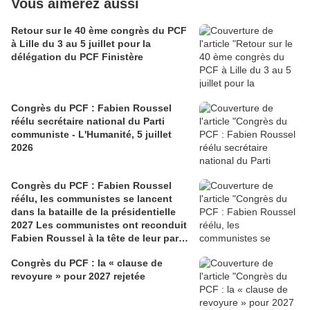
Vous aimerez aussi
Retour sur le 40 ème congrès du PCF
à Lille du 3 au 5 juillet pour la
délégation du PCF Finistère
Congrès du PCF : Fabien Roussel
réélu secrétaire national du Parti
communiste - L'Humanité, 5 juillet
2026
Congrès du PCF : Fabien Roussel
réélu, les communistes se lancent
dans la bataille de la présidentielle
2027 Les communistes ont reconduit
Fabien Roussel à la tête de leur parti,
à l’issue du 40e congrès national, à
Congrès du PCF : la « clause de
Lille. Le secrétaire national, dont la
revoyure » pour 2027 rejetée
candidature devrait être officialisée le
6 septembre, veut désormais jeter «
toutes ses forces » dans la campagne