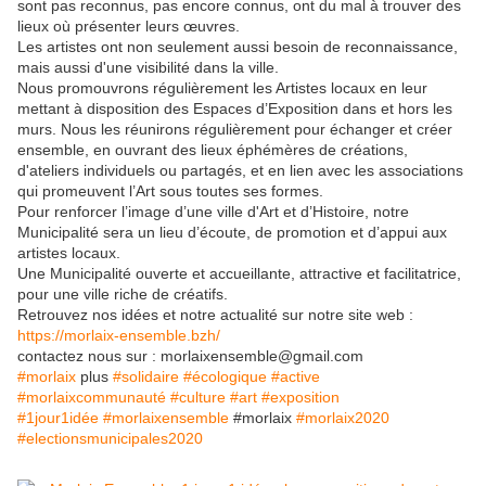
sont pas reconnus, pas encore connus, ont du mal à trouver des
lieux où présenter leurs œuvres.
Les artistes ont non seulement aussi besoin de reconnaissance,
mais aussi d'une visibilité dans la ville.
Nous promouvrons régulièrement les Artistes locaux en leur
mettant à disposition des Espaces d’Exposition dans et hors les
murs. Nous les réunirons régulièrement pour échanger et créer
ensemble, en ouvrant des lieux éphémères de créations,
d'ateliers individuels ou partagés, et en lien avec les associations
qui promeuvent l’Art sous toutes ses formes.
Pour renforcer l’image d’une ville d'Art et d’Histoire, notre
Municipalité sera un lieu d’écoute, de promotion et d’appui aux
artistes locaux.
Une Municipalité ouverte et accueillante, attractive et facilitatrice,
pour une ville riche de créatifs.
Retrouvez nos idées et notre actualité sur notre site web :
https://morlaix-ensemble.bzh/
contactez nous sur : morlaixensemble@gmail.com
#
morlaix
plus
#
solidaire
#
écologique
#
active
#
morlaixcommunauté
#
culture
#
art
#
exposition
#
1jour1idée
#
morlaixensemble
#morlaix
#
morlaix2020
#
electionsmunicipales2020