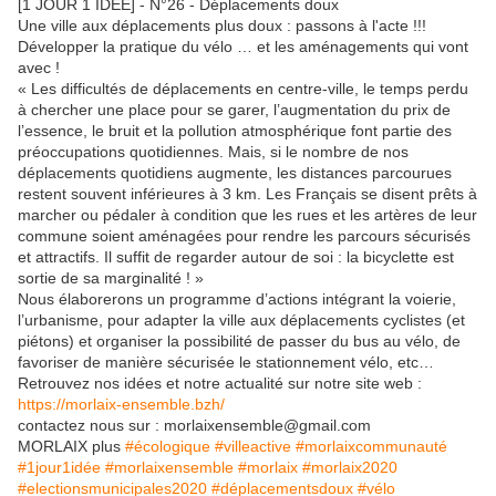
[1 JOUR 1 IDÉE] - N°26 - Déplacements doux
Une ville aux déplacements plus doux : passons à l'acte !!!
Développer la pratique du vélo … et les aménagements qui
vont
avec !
« Les difficultés de déplacements en centre-ville, le temps perdu
à chercher une place pour se garer, l’augmentation du prix de
l’essence, le bruit et la pollution atmosphérique font partie des
préoccupations quotidiennes. Mais, si le nombre de nos
déplacements quotidiens augmente, les distances parcourues
restent souvent inférieures à 3 km. Les Français se disent prêts à
marcher ou pédaler à condition que les rues et les artères de leur
commune soient aménagées pour rendre les parcours sécurisés
et attractifs. Il suffit de regarder autour de soi : la bicyclette est
sortie de sa marginalité ! »
Nous élaborerons un programme d’actions intégrant la voierie,
l’urbanisme, pour adapter la ville aux déplacements cyclistes (et
piétons) et organiser la possibilité de passer du bus au vélo, de
favoriser de manière sécurisée le stationnement vélo, etc…
Retrouvez nos idées et notre actualité sur notre site web :
https://morlaix-ensemble.bzh/
contactez nous sur : morlaixensemble@gmail.com
MORLAIX plus
#
écologique
#
villeactive
#
morlaixcommunauté
#
1jour1idée
#
morlaixensemble
#
morlaix
#
morlaix2020
#
electionsmunicipales2020
#
déplacementsdoux
#
vélo