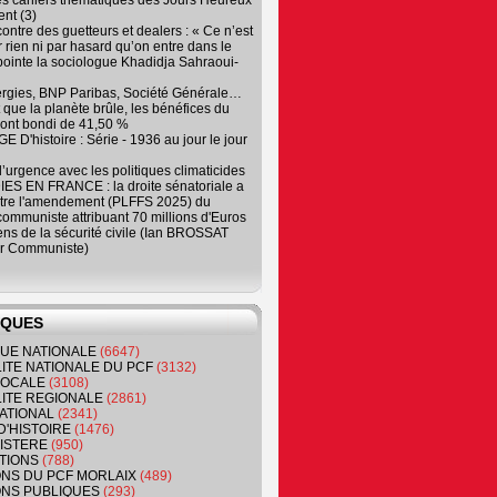
es cahiers thématiques des Jours Heureux
nt (3)
contre des guetteurs et dealers : « Ce n’est
 rien ni par hasard qu’on entre dans le
, pointe la sociologue Khadidja Sahraoui-
ergies, BNP Paribas, Société Générale…
que la planète brûle, les bénéfices du
ont bondi de 41,50 %
 D'histoire : Série - 1936 au jour le jour
 d’urgence avec les politiques climaticides
ES EN FRANCE : la droite sénatoriale a
ntre l'amendement (PLFFS 2025) du
ommuniste attribuant 70 millions d'Euros
ns de la sécurité civile (Ian BROSSAT
r Communiste)
IQUES
QUE NATIONALE
(6647)
ITE NATIONALE DU PCF
(3132)
 LOCALE
(3108)
ITE REGIONALE
(2861)
ATIONAL
(2341)
D'HISTOIRE
(1476)
NISTERE
(950)
TIONS
(788)
ONS DU PCF MORLAIX
(489)
NS PUBLIQUES
(293)