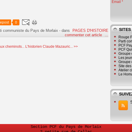
Email
epost
0
SITES
ti communiste du Pays de Morlaix
-
dans
PAGES D'HISTOIRE
commenter cet article
…
Rouge F
Parti co
PCF Pay
ux cheminots...
L'historien Claude Mazauric... >>
PCF Qu
Groupe 
Les jeu
Groupe 
Site de
Atelier 
Le Homa
SUIVE
Section PCF du Pays de Morlaix
2 petite rue de Callac