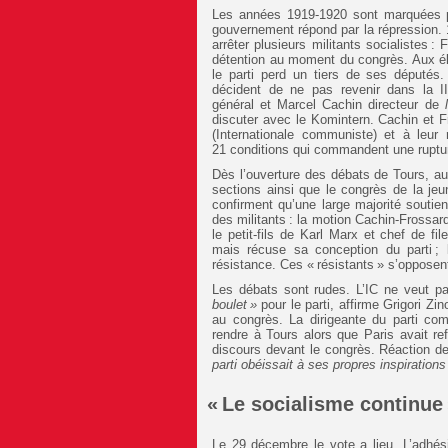
Les années 1919-1920 sont marquées p
gouvernement répond par la répression. 18
arrêter plusieurs militants socialistes :
détention au moment du congrès. Aux éle
le parti perd un tiers de ses députés.
décident de ne pas revenir dans la II
général et Marcel Cachin directeur de
discuter avec le Komintern. Cachin et F
(Internationale communiste) et à leur 
21 conditions qui commandent une ruptur
Dès l’ouverture des débats de Tours, au
sections ainsi que le congrès de la jeun
confirment qu’une large majorité soutien
des militants : la motion Cachin-Frossar
le petit-fils de Karl Marx et chef de fi
mais récuse sa conception du parti ;
résistance. Ces « résistants » s’opposent
Les débats sont rudes. L’IC ne veut p
boulet »
pour le parti, affirme Grigori Zi
au congrès. La dirigeante du parti co
rendre à Tours alors que Paris avait re
discours devant le congrès. Réaction d
parti obéissait à ses propres inspiration
« Le socialisme continue
Le 29 décembre le vote a lieu. L’adhé