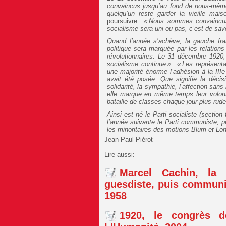
convaincus jusqu’au fond de nous-mêmes
quelqu’un reste garder la vieille mais
poursuivre :
« Nous sommes convaincus 
socialisme sera uni ou pas, c’est de savo
Quand l’année s’achève, la gauche fra
politique sera marquée par les relations
révolutionnaires. Le 31 décembre 1920
socialisme continue » :
« Les représenta
une majorité énorme l’adhésion à la III
avait été posée. Que signifie la décisi
solidarité, la sympathie, l’affection sans
elle marque en même temps leur volont
bataille de classes chaque jour plus
rude
Ainsi est né le Parti socialiste (sectio
l’année suivante le Parti communiste, p
les minoritaires des motions Blum et Lo
Jean-Paul Piérot
Lire aussi:
Marcel Cachin, la t
guesdiste, puis communis
1958
1920, le congrès 