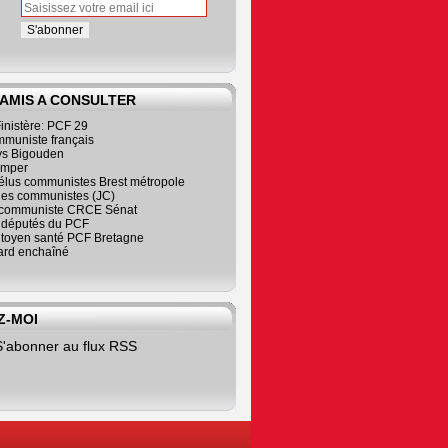
 AMIS A CONSULTER
inistère: PCF 29
mmuniste français
s Bigouden
imper
élus communistes Brest métropole
nes communistes (JC)
communiste CRCE Sénat
s députés du PCF
citoyen santé PCF Bretagne
rd enchaîné
Z-MOI
S'abonner au flux RSS