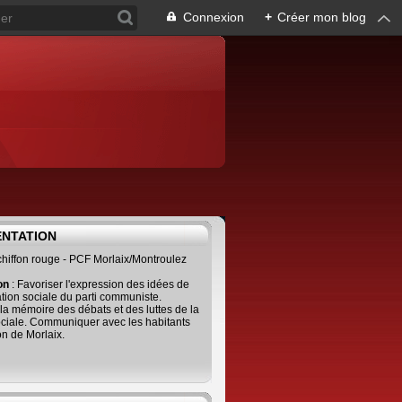
Connexion
+
Créer mon blog
ENTATION
 chiffon rouge - PCF Morlaix/Montroulez
ion
: Favoriser l'expression des idées de
tion sociale du parti communiste.
 la mémoire des débats et des luttes de la
ciale. Communiquer avec les habitants
on de Morlaix.