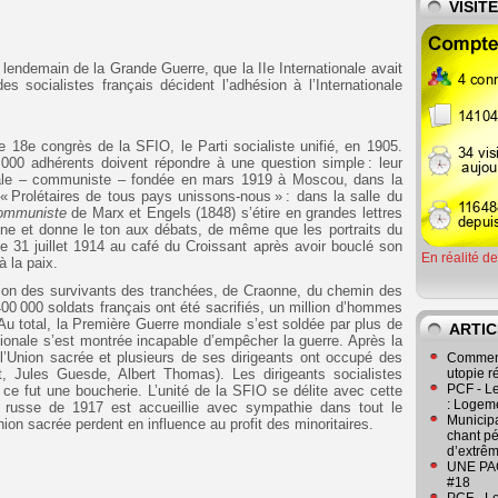
VISIT
 lendemain de la Grande Guerre, que la IIe Internationale avait
es socialistes français décident l’adhésion à l’Internationale
 18e congrès de la SFIO, le Parti socialiste unifié, en 1905.
000 adhérents doivent répondre à une question simple : leur
tionale – communiste – fondée en mars 1919 à Moscou, dans la
« Prolétaires de tous pays unissons-nous » : dans la salle du
communiste
de Marx et Engels (1848) s’étire en grandes lettres
bune et donne le ton aux débats, de même que les portraits du
e 31 juillet 1914 au café du Croissant après avoir bouclé son
En réalité d
 la paix.
tion des survivants des tranchées, de Craonne, du chemin des
 000 soldats français ont été sacrifiés, un million d’hommes
Au total, la Première Guerre mondiale s’est soldée par plus de
ARTIC
ationale s’est montrée incapable d’empêcher la guerre. Après la
 l’Union sacrée et plusieurs de ses dirigeants ont occupé des
Comment
t, Jules Guesde, Albert Thomas). Les dirigeants socialistes
utopie r
PCF - L
; ce fut une boucherie. L’unité de la SFIO se délite avec cette
: Logeme
on russe de 1917 est accueillie avec sympathie dans tout le
Municipa
ion sacrée perdent en influence au profit des minoritaires.
chant pé
d’extrêm
UNE PAGE
#18