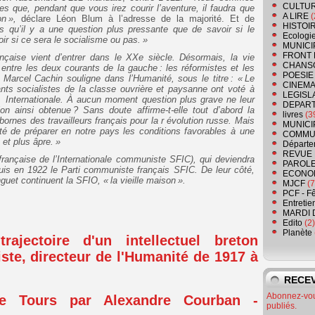
CULTU
 que, pendant que vous irez courir l’aventure, il faudra que
A LIRE
(
on »,
déclare Léon Blum à l’adresse de la majorité. Et de
HISTOI
qu’il y a une question plus pressante que de savoir si le
Ecologi
ir si ce sera le socialisme ou pas. »
MUNICI
FRONT 
nçaise vient d’entrer dans le XXe siècle. Désormais, la vie
CHANS
 entre les deux courants de la gauche : les réformistes et les
POESIE
, Marcel Cachin souligne dans
l’Humanité,
sous le titre : « Le
CINEMA
nts socialistes de la classe ouvrière et paysanne ont voté à
LEGISL
e
Internationale. À aucun moment question plus grave ne leur
DEPART
on ainsi obtenue ? Sans doute affirme-t-elle tout d’abord la
livres
(3
 bornes des travailleurs français pour la r
évolution russe. Mais
MUNICI
é de préparer en notre pays les conditions favorables à une
COMMU
 et plus âpre. »
Départe
REVUE 
n française de l’Internationale communiste SFIC), qui deviendra
PAROLE
uis en 1922 le Parti communiste français SFIC. De leur côté,
ECONO
nguet continuent la SFIO,
« la vieille maison ».
MJCF
(7
PCF - F
Entretie
MARDI 
Edito
(2)
Planète
rajectoire d'un intellectuel breton
te, directeur de l'Humanité de 1917 à
RECEV
Abonnez-vous
de Tours par Alexandre Courban -
publiés.