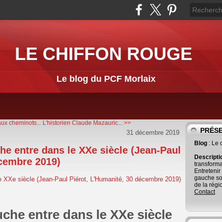
LE CHIFFON ROUGE
Le blog du PCF Morlaix
ux cheminots...
L'historien Claude Mazauric... >>
PRÉS
31 décembre 2019
Blog
: Le
che entre dans le XXe siècle (Jean-Paul
Descript
écembre 2019)
transforma
Entretenir
gauche so
de la régi
Contact
uche entre dans le XXe siècle