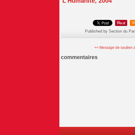
L'Humanité, 2004
R
Published by Section du Par
<< Message de soutien a
commentaires