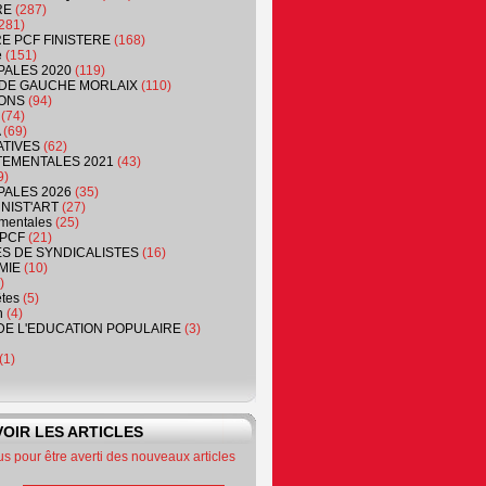
RE
(287)
281)
RE PCF FINISTERE
(168)
e
(151)
PALES 2020
(119)
DE GAUCHE MORLAIX
(110)
ONS
(94)
(74)
(69)
ATIVES
(62)
EMENTALES 2021
(43)
9)
PALES 2026
(35)
NIST'ART
(27)
mentales
(25)
PCF
(21)
S DE SYNDICALISTES
(16)
MIE
(10)
)
êtes
(5)
n
(4)
DE L'EDUCATION POPULAIRE
(3)
(1)
OIR LES ARTICLES
 pour être averti des nouveaux articles