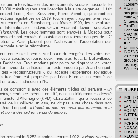
PCF - L
ar une intensification des mouvements sociaux auxquels le
: Logeme
À la ren
 000 métallurgistes sont licenciés à la suite de grèves. Il fait
pas pour
 Fernand Loriot, Boris Souvarine, Pierre Monatte, qui seront en
trafic »
ctions législatives de 1919, tout en ayant augmenté en voix,
Chapuis
 Au congrès de Strasbourg, en février 1920, les socialistes
TotalEn
e Internationale. Ludovic-Oscar Frossard devient secrétaire
Pendant 
l’Humanité
. Les deux hommes sont envoyés à Moscou pour
CAC 40 
rossard sont conviés à assister au deux-ième congrès de l’IC
UNE PAGE
retour à Paris plaident pour l’adhésion et l’acceptation des
#17
e totale avec le réformisme.
En finir
INCENDI
cun doute n’est permis sur l’issue du congrès. Les votes des
voté co
esse socialiste, réunie deux mois plus tôt à la Bellevilloise,
groupe c
t l’adhésion. Trois motions principales se disputent les votes
les moye
d en faveur de l’adhésion ; un texte présenté par Jean Longuet,
Sénateu
le des « reconstructeurs », qui accepte l’expérience soviétique
 la troisième est proposée par Léon Blum et un comité de
 en bloc à l’adhésion à l’IC.
as de compromis avec des éléments tièdes qui seraient
« un
RUBR
noviev, secrétaire exécutif de l’IC, dans un télégramme adressé
POLITI
mmuniste d’Allemagne (KPD) Clara Zetkin, qui a réussi à se
ACTUAL
fusé de lui délivrer un visa, ne dit pas autre chose dans son
LA VIE
e Jean Longuet :
« L’unité du parti ne serait pas menacée si le
ACTUAL
s et non à des ordres venus du dehors. »
INTERN
PAGES 
 »
PCF FI
NOS AC
POSITI
REUNIO
sion rassemble 3 252 mandats, contre 1 022.
« Nous sommes