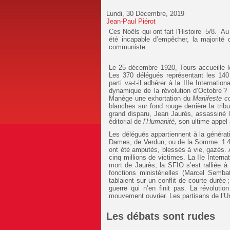
Lundi, 30 Décembre, 2019
Jean-Paul Piérot
Ces Noëls qui ont fait l'Histoire 5/8. Au
été incapable d’empêcher, la majorité d
communiste.
Le 25 décembre 1920, Tours accueille le
Les 370 délégués représentant les 140 
parti va-t-il adhérer à la IIIe Interna
dynamique de la révolution d’Octobre ? 
Manège une exhortation du
Manifeste 
blanches sur fond rouge derrière la tri
grand disparu, Jean Jaurès, assassiné l
éditorial de
l’Humanité,
son ultime appel à
Les délégués appartiennent à la généra
Dames, de Verdun, ou de la Somme. 1 400
ont été amputés, blessés à vie, gazés. 
cinq millions de victimes. La IIe Intern
mort de Jaurès, la SFIO s’est ralliée à
fonctions ministérielles (Marcel Semba
tablaient sur un conflit de courte durée 
guerre qui n’en finit pas. La révoluti
mouvement ouvrier. Les partisans de l’Un
Les débats sont rudes