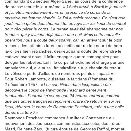
commandant du secteur Alger-Sahel, au cours de la conférence
de presse tenue le jour-même.
« J’étais arrivé à Bordj le jeudi soir
et j’ai été immédiatement mis en présence du corps de la
mystérieuse femme blonde. Je l’ai aussitôt reconnu. Ce n’est que
jeudi matin qu’un détachement fut envoyé sur les lieux du combat
pour récupérer le corps. Le terrain avait été abandonné par nos
troupes, qui y avaient déjà passé une nuit. Mais cette nouvelle
opération nous a coûté deux spahis, car, en a
rrivant sur le piton
rocheux, les militaires furent accueillis par un feu nourri de hors-
la-loi très bien retranchés, désireux sans doute de reprendre le
cadavre avant nous. Il fallut engager quatre compagnies pour
déloger les rebelles. Enfin le corps fut exhumé et chargé par une
ambulance qui, elle aussi, fut mitraillée sur le chemin du retour.
Le véhicule porte d’ailleurs de nombreux points d’impact. »
Pour Robert Lambotte, qui relata le fait dans
l’Humanité
du
2 décembre 1957 :
« Les conditions dans lesquelles a été
découvert le corps de Raymonde Peschard demeurent
troublantes. Pourquoi n’est-ce que 24 heures après le combat
que des unités françaises reçoivent l’ordre de retourner sur les
lieux, déterrer le corps de Raymonde Peschard, tuée d’une balle
derrière la tête ? »
Raymonde Peschard commença à militer à Constantine au
mouvement des Jeunesses communistes aux côtés des frères
Mazri, Reinette Zaoui (future épouse de Georges Raffini, mort au