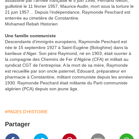
assassiné par l’armée française le 5 juin 1956, Fernand Iveton,
guillotiné le 11 février 1957, Maurice Audin, mort sous la torture le
21 juin 1957… Depuis l’indépendance, Raymonde Peschard est
enterrée au cimetière de Constantine.
Mohamed Rebah Historien
Une famille communiste
Descendante d'immigrés européens, Raymonde Peschard est
née le 15 septembre 1927 à Saint-Eugène (Bologhine) dans la
banlieue d'Alger. Son père Raymond, né en 1903, était ouvrier à
la compagnie des Chemins de Fer d'Algérie (CFA) et militait au
syndicat CGT de l'entreprise. A la mort de sa mère, Raymonde
est recueillie par son oncle paternel, Edouard, préparateur en
pharmacie à Constantine, militant communiste depuis les années
1930. Raymonde Peschard était militante du Parti communiste
algérien (PCA) depuis son jeune âge.
#PAGES D'HISTOIRE
Partager