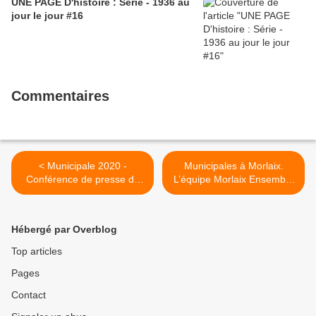
UNE PAGE D'histoire : Série - 1936 au
jour le jour #16
Commentaires
< Municipale 2020 -
Municipales à Morlaix.
Conférence de presse du
L’équipe Morlaix Ensemble
Parti communiste à Brest -
donne la parole aux
20 novembre 2019 (site de
habitants (Ouest-France,
la section du Parti
22 novembre 2019) >
Hébergé par Overblog
Communiste de Brest)
Top articles
Pages
Contact