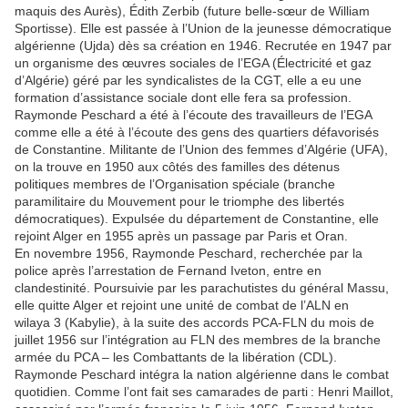
maquis des Aurès), Édith Zerbib (future belle-sœur de William
Sportisse). Elle est passée à l’Union de la jeunesse démocratique
algérienne (Ujda) dès sa création en 1946. Recrutée en 1947 par
un organisme des œuvres sociales de l’EGA (Électricité et gaz
d’Algérie) géré par les syndicalistes de la CGT, elle a eu une
formation d’assistance sociale dont elle fera sa profession.
Raymonde Peschard a été à l’écoute des travailleurs de l’EGA
comme elle a été à l’écoute des gens des quartiers défavorisés
de Constantine. Militante de l’Union des femmes d’Algérie (UFA),
on la trouve en 1950 aux côtés des familles des détenus
politiques membres de l’Organisation spéciale (branche
paramilitaire du Mouvement pour le triomphe des libertés
démocratiques). Expulsée du département de Constantine, elle
rejoint Alger en 1955 après un passage par Paris et Oran.
En novembre 1956, Raymonde Peschard, recherchée par la
police après l’arrestation de Fernand Iveton, entre en
clandestinité. Poursuivie par les parachutistes du général Massu,
elle quitte Alger et rejoint une unité de combat de l’ALN en
wilaya 3 (Kabylie), à la suite des accords PCA-FLN du mois de
juillet 1956 sur l’intégration au FLN des membres de la branche
armée du PCA – les Combattants de la libération (CDL).
Raymonde Peschard intégra la nation algérienne dans le combat
quotidien. Comme l’ont fait ses camarades de parti : Henri Maillot,