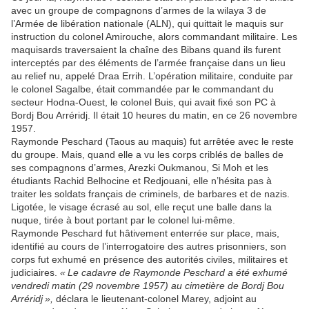
avec un groupe de compagnons d’armes de la wilaya 3 de
l’Armée de libération nationale (ALN), qui quittait le maquis sur
instruction du colonel Amirouche, alors commandant militaire. Les
maquisards traversaient la chaîne des Bibans quand ils furent
interceptés par des éléments de l’armée française dans un lieu
au relief nu, appelé Draa Errih. L’opération militaire, conduite par
le colonel Sagalbe, était commandée par le commandant du
secteur Hodna-Ouest, le colonel Buis, qui avait fixé son PC à
Bordj Bou Arréridj. Il était 10 heures du matin, en ce 26 novembre
1957.
Raymonde Peschard (Taous au maquis) fut arrêtée avec le reste
du groupe. Mais, quand elle a vu les corps criblés de balles de
ses compagnons d’armes, Arezki Oukmanou, Si Moh et les
étudiants Rachid Belhocine et Redjouani, elle n’hésita pas à
traiter les soldats français de criminels, de barbares et de nazis.
Ligotée, le visage écrasé au sol, elle reçut une balle dans la
nuque, tirée à bout portant par le colonel lui-même.
Raymonde Peschard fut hâtivement enterrée sur place, mais,
identifié au cours de l’interrogatoire des autres prisonniers, son
corps fut exhumé en présence des autorités civiles, militaires et
judiciaires.
« Le cadavre de Raymonde Peschard a été exhumé
vendredi matin (29 novembre 1957) au cimetière de Bordj Bou
Arréridj »,
déclara le lieutenant-colonel Marey, adjoint au