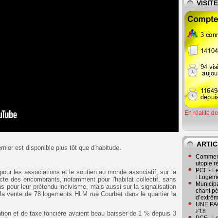
VISIT
En réalité d
ARTIC
rnier est disponible plus tôt que d'habitude.
Comment
utopie r
PCF - L
pour les associations et le soutien au monde associatif, sur la
: Logeme
ecte des encombrants, notamment pour l'habitat collectif, sans
Municipa
ns pour leur prétendu incivisme, mais aussi sur la signalisation
chant pé
 la vente de 78 logements HL
M rue Courbet dans le quartier la
d’extrêm
UNE PAGE
#18
tation et de taxe foncière avaient beau baisser de 1 % depuis 3