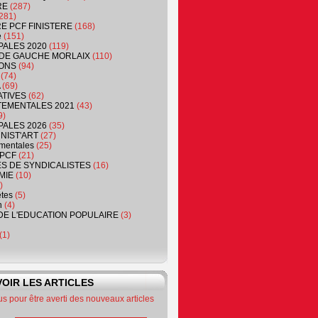
RE
(287)
281)
RE PCF FINISTERE
(168)
e
(151)
PALES 2020
(119)
DE GAUCHE MORLAIX
(110)
ONS
(94)
(74)
(69)
ATIVES
(62)
EMENTALES 2021
(43)
9)
PALES 2026
(35)
NIST'ART
(27)
mentales
(25)
PCF
(21)
S DE SYNDICALISTES
(16)
MIE
(10)
)
êtes
(5)
n
(4)
DE L'EDUCATION POPULAIRE
(3)
(1)
OIR LES ARTICLES
 pour être averti des nouveaux articles