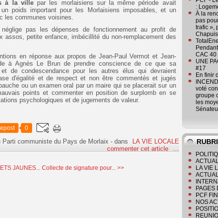
PCF - L
s à la ville
par les morlaisiens sur la même période avait
: Logeme
un poids important pour les Morlaisiens imposables, et un
À la ren
vec les communes voisines.
pas pour
trafic »
néglige pas les dépenses de fonctionnement au profit de
Chapuis
ux assos, petite enfance, imbécillité du non-remplacement des
TotalEn
Pendant 
CAC 40 
ventions en réponse aux propos de Jean-Paul Vermot et Jean-
UNE PAGE
nde à Agnès Le Brun de prendre conscience de ce que sa
#17
 et de condescendance pour les autres élus qui devraient
En finir
base d'égalité et de respect et non être commentés et jugés
INCENDI
bauche ou un examen oral par un maire qui se placerait sur un
voté co
s mauvais points et commenter en position de surplomb en se
groupe c
tations psychologiques et de jugements de valeur.
les moye
Sénateu
epost
0
u Parti communiste du Pays de Morlaix
-
dans
LA VIE LOCALE
RUBR
commenter cet article
…
POLITI
ACTUAL
ETS JAUNES...
Collecte de signature pour... >>
LA VIE
ACTUAL
INTERN
PAGES 
PCF FI
NOS AC
POSITI
REUNIO