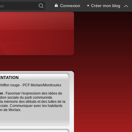
Connexion
+
Créer mon blog
ENTATION
 chiffon rouge - PCF Morlaix/Montroulez
ion
: Favoriser l'expression des idées de
tion sociale du parti communiste.
 la mémoire des débats et des luttes de la
ciale. Communiquer avec les habitants
on de Morlaix.