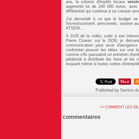
ans, le volume d'impôts locaux
versé
augmenté lui de 240 000 euros, avec 
différentiel qui continue à se creuser a
J'ai demandé à ce que le budget ne 
l'investissement: personnels, soutien a
ATSEM...
A 1h25 de la vidéo, suite à ses inter
Pierre Cloarec sur le DON, je dema
communication peut avoir d'arrogance
confronter pouvoir les idées sur une 
comme s'ils passaient un entretien d'em
piédestal à distribuer les bons et le
risquant même à toutes sortes d'interpré
R
Published by Section d
<< COMMENT LES GIL
commentaires