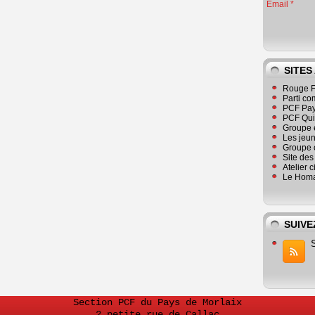
Email
SITES
Rouge F
Parti co
PCF Pay
PCF Qu
Groupe 
Les jeu
Groupe 
Site de
Atelier 
Le Homa
SUIVE
Section PCF du Pays de Morlaix
2 petite rue de Callac