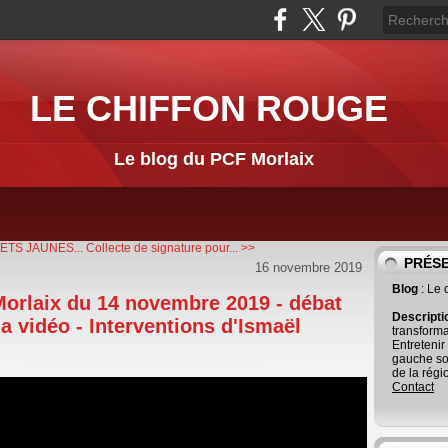
LE CHIFFON ROUGE
Le blog du PCF Morlaix
ETS JAUNES...
Collecte de signature pour... >>
PRÉS
16 novembre 2019
Blog
: Le
Morlaix du 14 novembre 2019 - débat
Descript
la vidéo - Interventions d'Ismaël
transforma
Entretenir
gauche so
de la régi
Contact