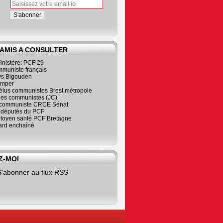
 AMIS A CONSULTER
inistère: PCF 29
mmuniste français
s Bigouden
imper
élus communistes Brest métropole
nes communistes (JC)
communiste CRCE Sénat
s députés du PCF
citoyen santé PCF Bretagne
rd enchaîné
Z-MOI
S'abonner au flux RSS