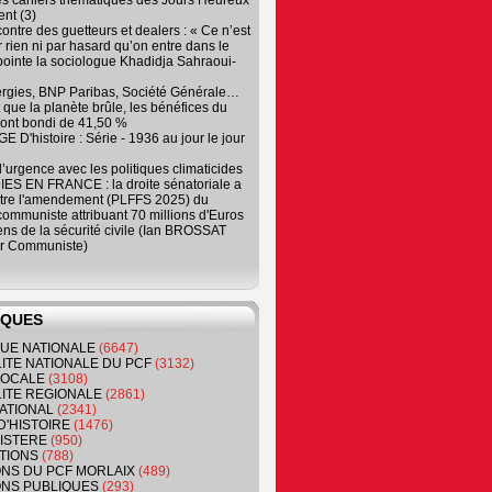
es cahiers thématiques des Jours Heureux
nt (3)
contre des guetteurs et dealers : « Ce n’est
 rien ni par hasard qu’on entre dans le
, pointe la sociologue Khadidja Sahraoui-
ergies, BNP Paribas, Société Générale…
que la planète brûle, les bénéfices du
ont bondi de 41,50 %
 D'histoire : Série - 1936 au jour le jour
 d’urgence avec les politiques climaticides
ES EN FRANCE : la droite sénatoriale a
ntre l'amendement (PLFFS 2025) du
ommuniste attribuant 70 millions d'Euros
ns de la sécurité civile (Ian BROSSAT
r Communiste)
IQUES
QUE NATIONALE
(6647)
ITE NATIONALE DU PCF
(3132)
 LOCALE
(3108)
ITE REGIONALE
(2861)
ATIONAL
(2341)
D'HISTOIRE
(1476)
NISTERE
(950)
TIONS
(788)
ONS DU PCF MORLAIX
(489)
NS PUBLIQUES
(293)