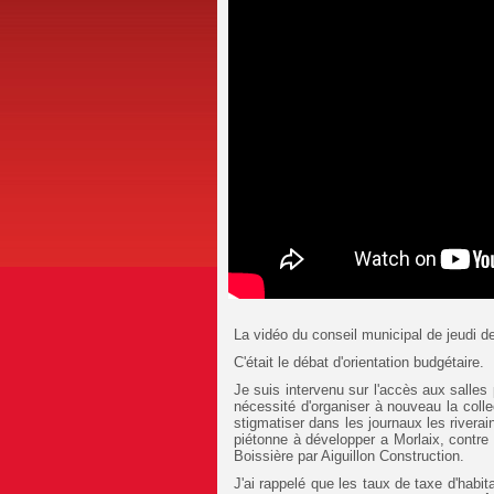
La vidéo du conseil municipal de jeudi de
C'était le débat d'orientation budgétaire.
Je suis intervenu sur l'accès aux salles 
nécessité d'organiser à nouveau la coll
stigmatiser dans les journaux les riverai
piétonne à développer a Morlaix, contre
Boissière par Aiguillon Construction.
J'ai rappelé que les taux de taxe d'habi