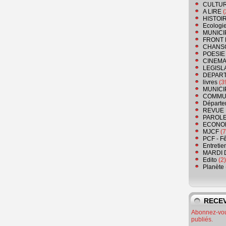
CULTU
A LIRE
(
HISTOI
Ecologi
MUNICI
FRONT 
CHANS
POESIE
CINEMA
LEGISL
DEPART
livres
(3
MUNICI
COMMU
Départe
REVUE 
PAROLE
ECONO
MJCF
(7
PCF - F
Entretie
MARDI 
Edito
(2)
Planète
RECEV
Abonnez-vous
publiés.