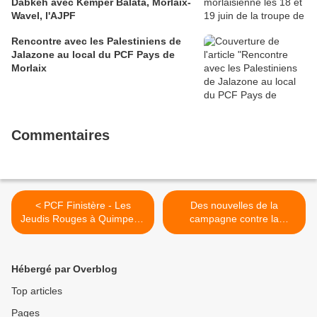
Dabkeh avec Kemper Balata, Morlaix-
Wavel, l'AJPF
Rencontre avec les Palestiniens de
Jalazone au local du PCF Pays de
Morlaix
Commentaires
< PCF Finistère - Les
Des nouvelles de la
Jeudis Rouges à Quimperlé
campagne contre la
: des conférences pour
privatisation d'Aéroports de
décrypter le monde (Le
Paris dans le Finistère >
Télégramme et Ouest-
Hébergé par Overblog
France, 11 octobre 2019)
Top articles
Pages