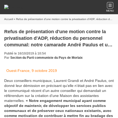
MENU
Accueil
» Refus de présentation d'une motion contre la privatisation d'ADP, réduction du personnel communal: notre camarade André Paulus et un autre conseiller municipal démissionnent du Conseil Municipal de La Feuillée
Refus de présentation d'une motion contre la
privatisation d'ADP, réduction du personnel
communal: notre camarade André Paulus et un
autre conseiller municipal démissionnent du
Publié le 16/10/2019 à 10:54
Conseil Municipal de La Feuillée
Par
Section du Parti communiste du Pays de Morlaix
Ouest-France, 9 octobre 2019
Deux conseillers municipaux, Laurent Grandi et André Paulus, ont
donné leur démission en précisant qu’elle n’était pas en lien avec
le communiqué récent d’un autre conseiller qui demandait un
référendum sur la création d’une Maison des assistantes
maternelles.
« Notre engagement municipal ayant comme
objectif de maintenir, de développer les services publics
communaux et de préserver ceux nationaux existants, avec
comme motivation de contribuer à mettre fin au bradage des