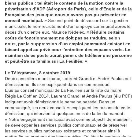
biens publics : tel était le contenu de la motion contre la
privatisation d’ADP (Aéroport de Paris), celle d’Engie et de la
Française des jeux que nous n’avons pas pu présenter en
conseil municipal. »
Second point de désaccord sur la gestion
municipale, le non-recrutement d’un employé communal après le
décès d’un d’entre eux, Maurice Nédelec.
« Réduire certains
coûts de fonctionnement ne doit pas se traduire, selon
nous, par la suppression d’un emploi communal existant en
faisant appel au privé pour l’entretien des espaces verts. Le
maintien de ce poste aurait permis de fidéliser une personne
et peut-être sa famille sur La Feuillée. »
Le Télégramme, 8 octobre 2019
Deux conseillers municipaux, Laurent Grandi et André Paulus ont
démissionné. Ils s’en expliquent dans un communiqué.
Élus au conseil municipal de La Feuillée sur la liste du maire
Régis Le Goff en 2014, Laurent Grandi et André Paulus (élu PCF)
indiquent avoir démissionné la semaine passée. Dans un
communiqué, les deux conseillers expliquent les raisons de cette
démission, qui intervient à quelques mois de la fin du mandat.
« Notre engagement municipal avait comme objectif de maintenir,
de développer les services publics communaux et de préserver
les services publics nationaux existants et contribuer ainsi à
mettre fin au bradage des biens publics. Tel était le contenu de la