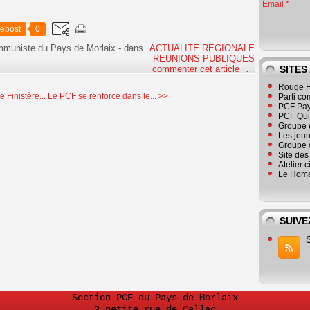
Email
epost
0
ommuniste du Pays de Morlaix
-
dans
ACTUALITE REGIONALE
REUNIONS PUBLIQUES
commenter cet article
…
SITES
Rouge F
 Finistère...
Le PCF se renforce dans le... >>
Parti co
PCF Pay
PCF Qu
Groupe 
Les jeu
Groupe 
Site de
Atelier 
Le Homa
SUIVE
Section PCF du Pays de Morlaix
2 petite rue de Callac