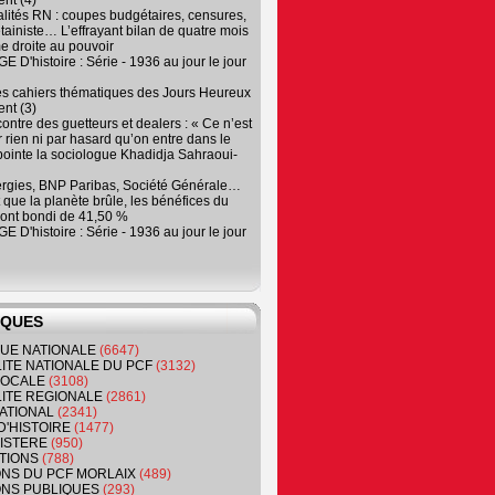
nt (4)
lités RN : coupes budgétaires, censures,
tainiste… L’effrayant bilan de quatre mois
e droite au pouvoir
 D'histoire : Série - 1936 au jour le jour
es cahiers thématiques des Jours Heureux
nt (3)
contre des guetteurs et dealers : « Ce n’est
 rien ni par hasard qu’on entre dans le
, pointe la sociologue Khadidja Sahraoui-
ergies, BNP Paribas, Société Générale…
que la planète brûle, les bénéfices du
ont bondi de 41,50 %
 D'histoire : Série - 1936 au jour le jour
IQUES
QUE NATIONALE
(6647)
ITE NATIONALE DU PCF
(3132)
 LOCALE
(3108)
ITE REGIONALE
(2861)
ATIONAL
(2341)
D'HISTOIRE
(1477)
NISTERE
(950)
TIONS
(788)
ONS DU PCF MORLAIX
(489)
NS PUBLIQUES
(293)