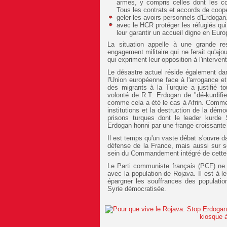
armes, y compris celles dont les co
Tous les contrats et accords de coopé
geler les avoirs personnels d'Erdogan
avec le HCR protéger les réfugiés qui 
leur garantir un accueil digne en Europ
La situation appelle à une grande r
engagement militaire qui ne ferait qu'ajo
qui expriment leur opposition à l'interve
Le désastre actuel réside également da
l'Union européenne face à l'arrogance et 
des migrants à la Turquie a justifié to
volonté de R.T. Erdogan de "dé-kurdifie
comme cela a été le cas à Afrin. Commen
institutions et la destruction de la dé
prisons turques dont le leader kurde
Erdogan honni par une frange croissante 
Il est temps qu'un vaste débat s'ouvre da
défense de la France, mais aussi sur s
sein du Commandement intégré de cette 
Le Parti communiste français (PCF) ne 
avec la population de Rojava. Il est à l
épargner les souffrances des populations
Syrie démocratisée.