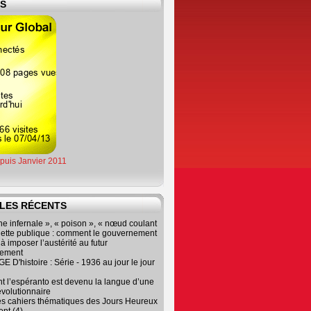
ES
epuis Janvier 2011
LES RÉCENTS
e infernale », « poison », « nœud coulant
dette publique : comment le gouvernement
à imposer l’austérité au futur
nement
 D'histoire : Série - 1936 au jour le jour
 l’espéranto est devenu la langue d’une
évolutionnaire
es cahiers thématiques des Jours Heureux