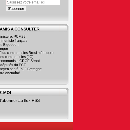
 AMIS A CONSULTER
inistère: PCF 29
mmuniste français
s Bigouden
imper
élus communistes Brest métropole
nes communistes (JC)
communiste CRCE Sénat
s députés du PCF
citoyen santé PCF Bretagne
rd enchaîné
Z-MOI
S'abonner au flux RSS