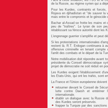
de la Russie, au régime syrien qui a dépê
Pour les Kurdes, contraints et forcés, 
Rojava en djihadistan et "de sauver la 
mais entre le compromis et le génocide 
Bachar al-Assad se frotte les mains et cap
peu de "traîtres". Le tyran de son pe
rétablissant sa féroce autorité dont les K
L'engrenage guerrier s'amplifie et peut dé
Si les protestations internationales d'am
restent là. R.T. Erdogan continuera à avo
offensive criminelle en tenant compte
l'arrêt des combats et le départ de la Tur
Notre mobilisation doit répondre avant
présidente du Conseil démocratique syr
projet de démocratie ne soit réduit en po
Les Kurdes exigent l'établissement d'un
les Etats-Unis, qui ont les trahis, sont en
La France et l'Union européenne doivent
retourner devant le Conseil de Sécur
lutte contre Daesh et entériner 
internationale.
établir un dialogue avec la Russie d
des Kurdes seront préservés.
frapper la Turquie par des sanction