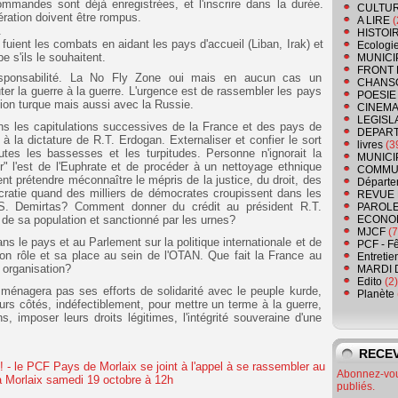
mmandes sont déjà enregistrées, et l'inscrire dans la durée.
CULTU
ration doivent être rompus.
A LIRE
(
.
HISTOI
fuient les combats en aidant les pays d'accueil (Liban, Irak) et
Ecologi
e s'ils le souhaitent.
MUNICI
FRONT 
esponsabilité. La No Fly Zone oui mais en aucun cas un
CHANS
uter la guerre à la guerre. L'urgence est de rassembler les pays
POESIE
ntion turque mais aussi avec la Russie.
CINEMA
LEGISL
ns les capitulations successives de la France et des pays de
DEPART
à la dictature de R.T. Erdogan. Externaliser et confier le sort
livres
(3
utes les bassesses et les turpitudes. Personne n'ignorait la
MUNICI
r" l'est de l'Euphrate et de procéder à un nettoyage ethnique
COMMU
t prétendre méconnaître le mépris de la justice, du droit, des
Départe
mocratie quand des milliers de démocrates croupissent dans les
REVUE 
 S. Demirtas? Comment donner du crédit au président R.T.
PAROLE
de sa population et sanctionné par les urnes?
ECONO
MJCF
(7
ns le pays et au Parlement sur la politique internationale et de
PCF - F
on rôle et sa place au sein de l'OTAN. Que fait la France au
Entretie
organisation?
MARDI 
Edito
(2)
ménagera pas ses efforts de solidarité avec le peuple kurde,
Planète
eurs côtés, indéfectiblement, pour mettre un terme à la guerre,
, imposer leurs droits légitimes, l'intégrité souveraine d'une
RECEV
Abonnez-vous
publiés.