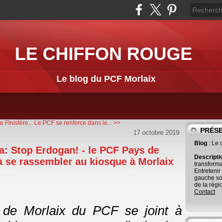
LE CHIFFON ROUGE
Le blog du PCF Morlaix
 Finistère...
Le PCF se renforce dans le... >>
PRÉS
17 octobre 2019
Blog
: Le
a: Stop Erdogan! - le PCF Pays de
Descript
 à se rassembler au kiosque à Morlaix
transforma
Entretenir
gauche so
de la régi
Contact
 de Morlaix du PCF se joint à