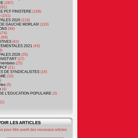
RE
(287)
281)
RE PCF FINISTERE
(168)
e
(151)
PALES 2020
(119)
DE GAUCHE MORLAIX
(110)
ONS
(94)
(74)
(69)
ATIVES
(62)
EMENTALES 2021
(43)
9)
PALES 2026
(35)
NIST'ART
(27)
mentales
(25)
PCF
(21)
S DE SYNDICALISTES
(16)
MIE
(10)
)
êtes
(5)
n
(4)
DE L'EDUCATION POPULAIRE
(3)
(1)
OIR LES ARTICLES
 pour être averti des nouveaux articles