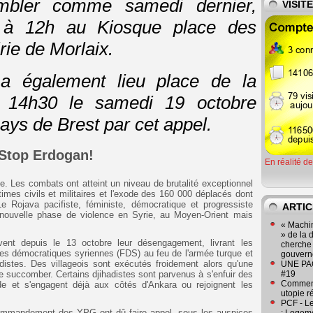
embler comme samedi dernier,
VISIT
 à 12h au Kiosque place des
rie de Morlaix.
a également lieu place de la
 14h30 le samedi 19 octobre
ays de Brest par cet appel.
 Stop Erdogan!
En réalité d
e. Les combats ont atteint un niveau de brutalité exceptionnel
es civils et militaires et l'exode des 160 000 déplacés dont
 Rojava pacifiste, féministe, démocratique et progressiste
ARTIC
nouvelle phase de violence en Syrie, au Moyen-Orient mais
« Machin
» de la 
ent depuis le 13 octobre leur désengagement, livrant les
cherche 
es démocratiques syriennes (FDS) au feu de l'armée turque et
gouver
distes. Des villageois sont exécutés froidement alors qu'une
UNE PAGE
de succomber. Certains djihadistes sont parvenus à s'enfuir des
#19
Comment
e et s'engagent déjà aux côtés d'Ankara ou rejoignent les
utopie r
PCF - L
 commandement des YPG ont dû faire appel, sous les auspices