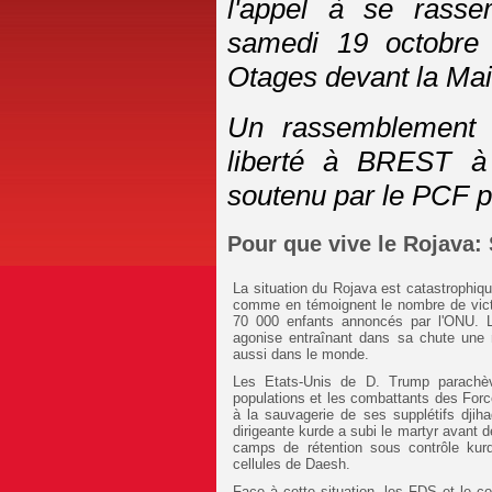
l'appel à se rass
samedi 19 octobre
Otages devant la Mai
Un rassemblement 
liberté à BREST à
soutenu par le PCF p
Pour que vive le Rojava:
La situation du Rojava est catastrophiqu
comme en témoignent le nombre de victim
70 000 enfants annoncés par l'ONU. Le
agonise entraînant dans sa chute une 
aussi dans le monde.
Les Etats-Unis de D. Trump parachèv
populations et les combattants des Forc
à la sauvagerie de ses supplétifs djiha
dirigeante kurde a subi le martyr avant 
camps de rétention sous contrôle kurd
cellules de Daesh.
Face à cette situation, les FDS et le