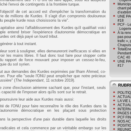
: Logeme
ché l'envoi de contingents à la frontière turque.
Municipa
chant pé
l'objectif de cet accord est d'empêcher la transformation du
d’extrêm
vie de millions de Kurdes. Il s'agit d'un compromis douloureux
UNE PAGE
du peuple kurde nous choisissons la vie".
#18
PCF - L
italise ainsi l'affaiblissement des Kurdes qu'il qualifiait voici
: Logeme
uple entend briser l'expérience d'autonomie démocratique en
À la ren
urdes ont déjà payé un lourd tribut.
pas pour
trafic »
générer à tout instant.
Chapuis
TotalEn
pleur sont à souligner, elles demeureront inefficaces si elles en
Pendant 
ir les mains libres. Il faut donc tout faire pour stopper cette
CAC 40 
 du rapport de force mouvant pour imposer un cessez-le-feu,
UNE PAGE
quie du sol syrien.
#17
 tout aux demandes des Kurdes exprimées par Ilham Ahmed, co-
ien. Pour elle "seule l'ONU peut empêcher que notre précieux
ussière" (
The Independant
, 11 octobre 2019).
RUBR
e zone d'exclusion aérienne sachant que, pour l'instant, seuls
 capacité de l'imposer alors qu'ils sont sur le retrait.
POLITI
ACTUAL
 poursuivre leur aide aux Kurdes mais aussi:
LA VIE
ACTUAL
ité de l'ONU pour faire reconnaître le rôle des Kurdes dans la
INTERN
l'autonomie démocratique en les plaçant sous protection
PAGES 
PCF FI
ans la perspective d'une paix durable dans laquelle les droits
NOS AC
POSITI
s radicales et cela commence par un véritable embargo sur les
REUNIO