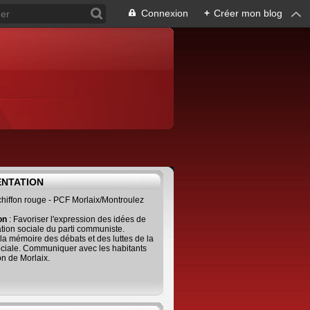
Connexion
+
Créer mon blog
ENTATION
 chiffon rouge - PCF Morlaix/Montroulez
ion
: Favoriser l'expression des idées de
tion sociale du parti communiste.
 la mémoire des débats et des luttes de la
ciale. Communiquer avec les habitants
on de Morlaix.