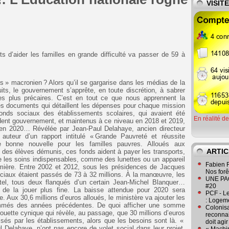
VISIT
 d’aider les familles en grande difficulté va passer de 59 à
» macronien ? Alors qu’il se gargarise dans les médias de la
its, le gouvernement s’apprête, en toute discrétion, à sabrer
es plus précaires. C’est en tout ce que nous apprennent la
ces documents qui détaillent les dépenses pour chaque mission
fonds sociaux des établissements scolaires, qui avaient été
En réalité d
cédent gouvernement, et maintenus à ce niveau en 2018 et 2019,
s en 2020… Révélée par Jean-Paul Delahaye, ancien directeur
 auteur d’un rapport intitulé « Grande Pauvreté et réussite
une bonne nouvelle pour les familles pauvres. Alloués aux
ARTIC
é des élèves démunis, ces fonds aident à payer les transports,
ore les soins indispensables, comme des lunettes ou un appareil
Fabien R
emière. Entre 2002 et 2012, sous les présidences de Jacques
Nos forêt
ciaux étaient passés de 73 à 32 millions. À la manœuvre, les
UNE PAGE
tel, tous deux flanqués d’un certain Jean-Michel Blanquer…
#20
 de la jouer plus fine. La baisse attendue pour 2020 sera
PCF - L
 Aux 30,6 millions d’euros alloués, le ministère va ajouter les
: Logeme
ommés des années précédentes. De quoi afficher une somme
Colonisa
ouette cynique qui révèle, au passage, que 30 millions d’euros
reconnai
lisés par les établissements, alors que les besoins sont là. «
doit agi
 Delahaye, n’ont pas encore de volet social dans leur projet,