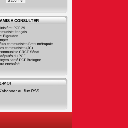
 AMIS A CONSULTER
inistère: PCF 29
mmuniste français
s Bigouden
imper
élus communistes Brest métropole
nes communistes (JC)
communiste CRCE Sénat
s députés du PCF
citoyen santé PCF Bretagne
rd enchaîné
Z-MOI
S'abonner au flux RSS