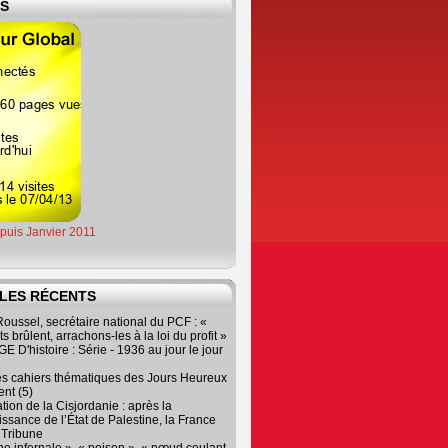
ES
epuis Janvier 2011
LES RÉCENTS
oussel, secrétaire national du PCF : «
s brûlent, arrachons-les à la loi du profit »
 D'histoire : Série - 1936 au jour le jour
es cahiers thématiques des Jours Heureux
nt (5)
tion de la Cisjordanie : après la
ssance de l’État de Palestine, la France
r Tribune