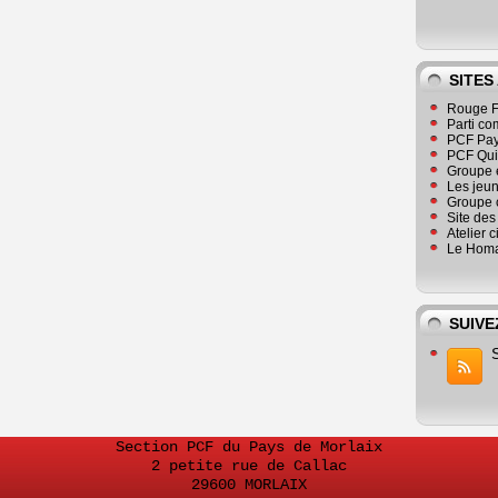
SITES
Rouge F
Parti co
PCF Pay
PCF Qu
Groupe 
Les jeu
Groupe 
Site de
Atelier 
Le Homa
SUIVE
Section PCF du Pays de Morlaix
2 petite rue de Callac
29600 MORLAIX