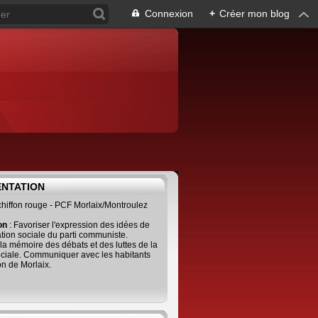
Connexion
+
Créer mon blog
ENTATION
 chiffon rouge - PCF Morlaix/Montroulez
ion
: Favoriser l'expression des idées de
tion sociale du parti communiste.
 la mémoire des débats et des luttes de la
ciale. Communiquer avec les habitants
on de Morlaix.