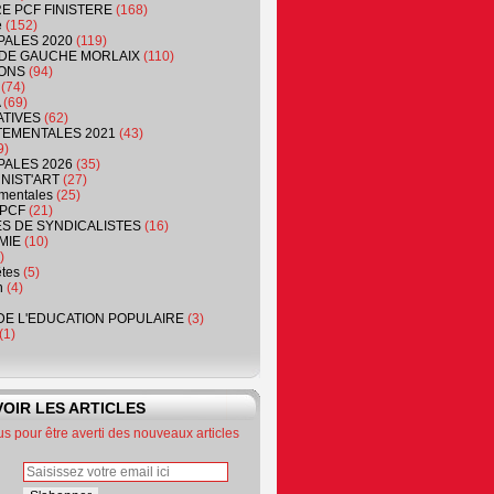
RE PCF FINISTERE
(168)
e
(152)
PALES 2020
(119)
DE GAUCHE MORLAIX
(110)
ONS
(94)
(74)
(69)
ATIVES
(62)
EMENTALES 2021
(43)
9)
PALES 2026
(35)
NIST'ART
(27)
mentales
(25)
PCF
(21)
S DE SYNDICALISTES
(16)
MIE
(10)
)
êtes
(5)
n
(4)
DE L'EDUCATION POPULAIRE
(3)
(1)
OIR LES ARTICLES
 pour être averti des nouveaux articles