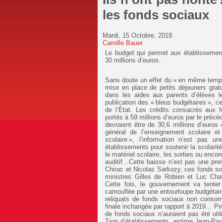
les fonds sociaux
Mardi, 15 Octobre, 2019
Camille Bauer
Le budget qui permet aux établissements
30 millions d’euros.
Sans doute un effet du « en même temps 
mise en place de petits déjeuners gratu
dans les aides aux parents d’élèves l
publication des « bleus budgétaires », 
de l’État. Les crédits consacrés aux 
portés à 59 millions d’euros par le pré
devraient être de 30,6 millions d’euro
général de l’enseignement scolaire et
scolaire », l’information n’est pas 
établissements pour soutenir la scolarit
le matériel scolaire, les sorties ou enc
auditif…Cette baisse n’est pas une pr
Chirac et Nicolas Sarkozy, ces fonds so
ministres Gilles de Robien et Luc Cha
Cette fois, le gouvernement va tenter
camouflée par une entourloupe budgétaire.
reliquats de fonds sociaux non cons
finale inchangée par rapport à 2019… Pir
de fonds sociaux n’auraient pas été uti
Trop d’établissements, estime Jean-Paul