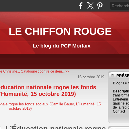
LE CHIFFON ROUGE
Le blog du PCF Morlaix
e Christine...
Catalogne : contre ce déni... >>
PRÉS
16 octobre 2019
Blog
: Le
'éducation nationale rogne les fonds
Descript
'Humanité, 15 octobre 2019)
transforma
Entretenir
gauche so
de la régi
Contact
 !. L’Éducation nationale rogne