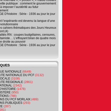
e infernale », « poison », « nœud coulant
dette publique : comment le gouvernement
à imposer l’austérité au futur
nement
 D'histoire : Série - 1936 au jour le jour
 l’espéranto est devenu la langue d’une
évolutionnaire
es cahiers thématiques des Jours Heureux
nt (4)
lités RN : coupes budgétaires, censures,
tainiste… L’effrayant bilan de quatre mois
e droite au pouvoir
 D'histoire : Série - 1936 au jour le jour
IQUES
QUE NATIONALE
(6649)
ITE NATIONALE DU PCF
(3132)
 LOCALE
(3108)
ITE REGIONALE
(2861)
ATIONAL
(2342)
D'HISTOIRE
(1478)
NISTERE
(950)
TIONS
(788)
ONS DU PCF MORLAIX
(489)
NS PUBLIQUES
(293)
RE
(287)
281)