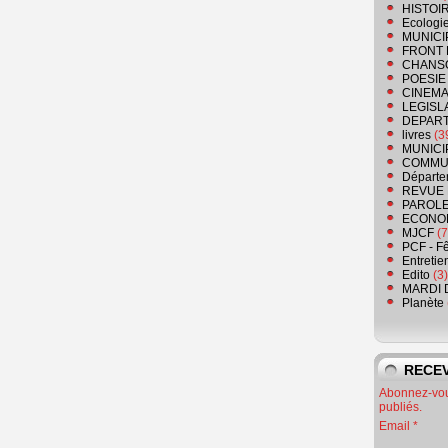
HISTOI
Ecologi
MUNICI
FRONT 
CHANS
POESIE
CINEMA
LEGISL
DEPART
livres
(3
MUNICI
COMMU
Départe
REVUE 
PAROLE
ECONO
MJCF
(7
PCF - F
Entretie
Edito
(3)
MARDI 
Planète
RECEV
Abonnez-vous
publiés.
Email