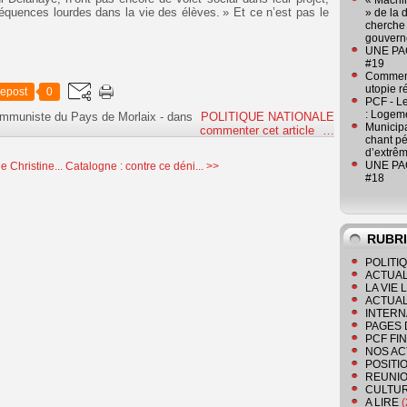
« Machin
quences lourdes dans la vie des élèves. » Et ce n’est pas le
» de la 
cherche 
gouver
UNE PAGE
#19
Comment
utopie r
epost
0
PCF - L
: Logeme
ommuniste du Pays de Morlaix
-
dans
POLITIQUE NATIONALE
Municipa
commenter cet article
…
chant pé
d’extrêm
UNE PAGE
e Christine...
Catalogne : contre ce déni... >>
#18
RUBR
POLITI
ACTUAL
LA VIE
ACTUAL
INTERN
PAGES 
PCF FI
NOS AC
POSITI
REUNIO
CULTU
A LIRE
(