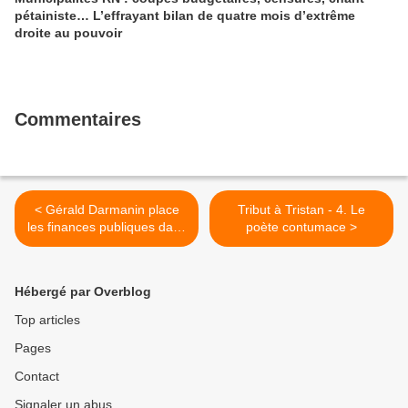
pétainiste… L’effrayant bilan de quatre mois d’extrême
droite au pouvoir
Commentaires
< Gérald Darmanin place
Tribut à Tristan - 4. Le
les finances publiques dans
poète contumace >
la seringue de l’austérité -
Une restructuration au
sabre clair (Eric Bocquet –
Hébergé par Overblog
Sénateur PCF du groupe
CRCE - 17 septembre
Top articles
2019)
Pages
Contact
Signaler un abus