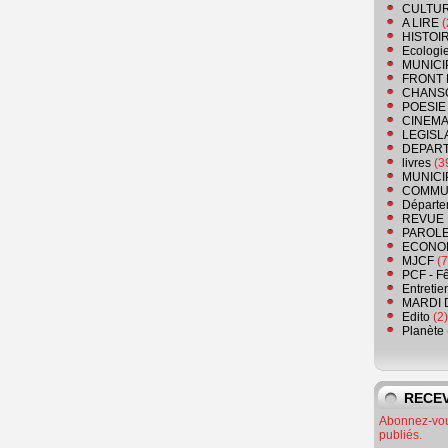
CULTU
A LIRE
(
HISTOI
Ecologi
MUNICI
FRONT 
CHANS
POESIE
CINEMA
LEGISL
DEPART
livres
(3
MUNICI
COMMU
Départe
REVUE 
PAROLE
ECONO
MJCF
(7
PCF - F
Entretie
MARDI 
Edito
(2)
Planète
RECEV
Abonnez-vous
publiés.