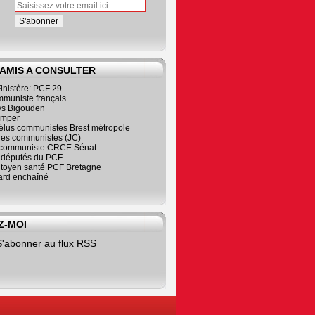
 AMIS A CONSULTER
inistère: PCF 29
mmuniste français
s Bigouden
imper
élus communistes Brest métropole
nes communistes (JC)
communiste CRCE Sénat
s députés du PCF
citoyen santé PCF Bretagne
rd enchaîné
Z-MOI
S'abonner au flux RSS