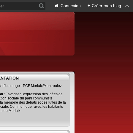
Connexion
+
Créer mon blog
ENTATION
 chiffon rouge - PCF Morlaix/Montroulez
ion
: Favoriser l'expression des idées de
tion sociale du parti communiste.
 la mémoire des débats et des luttes de la
ciale. Communiquer avec les habitants
on de Morlaix.