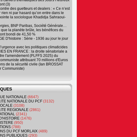
es cahiers thématiques des Jours Heureux
nt (3)
contre des guetteurs et dealers : « Ce n’est
 rien ni par hasard qu’on entre dans le
, pointe la sociologue Khadidja Sahraoui-
ergies, BNP Paribas, Société Générale…
que la planète brûle, les bénéfices du
ont bondi de 41,50 %
 D'histoire : Série - 1936 au jour le jour
 d’urgence avec les politiques climaticides
ES EN FRANCE : la droite sénatoriale a
ntre l'amendement (PLFFS 2025) du
ommuniste attribuant 70 millions d'Euros
ns de la sécurité civile (Ian BROSSAT
r Communiste)
IQUES
QUE NATIONALE
(6647)
ITE NATIONALE DU PCF
(3132)
 LOCALE
(3108)
ITE REGIONALE
(2861)
ATIONAL
(2341)
D'HISTOIRE
(1476)
NISTERE
(950)
TIONS
(788)
ONS DU PCF MORLAIX
(489)
NS PUBLIQUES
(293)