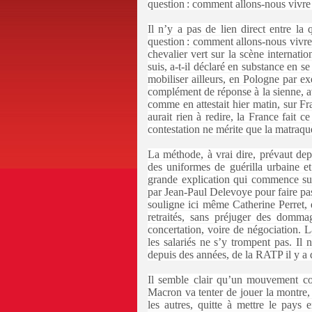
question : comment allons-nous vivr
Il n’y a pas de lien direct entre la 
question : comment allons-nous vivr
chevalier vert sur la scène internatio
suis, a-t-il déclaré en substance en s
mobiliser ailleurs, en Pologne par e
complément de réponse à la sienne, a
comme en attestait hier matin, sur Fr
aurait rien à redire, la France fait ce 
contestation ne mérite que la matraqu
La méthode, à vrai dire, prévaut dep
des uniformes de guérilla urbaine e
grande explication qui commence sur 
par Jean-Paul Delevoye pour faire pas
souligne ici même Catherine Perret, 
retraités, sans préjuger des domma
concertation, voire de négociation. La 
les salariés ne s’y trompent pas. Il 
depuis des années, de la RATP il y 
Il semble clair qu’un mouvement co
Macron va tenter de jouer la montre, 
les autres, quitte à mettre le pays 