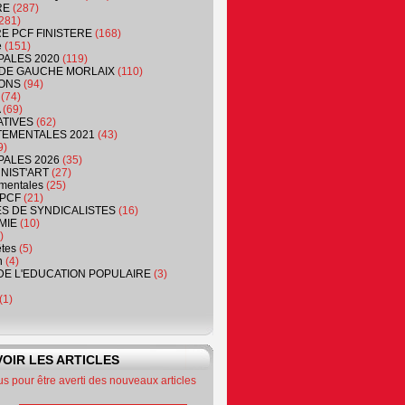
RE
(287)
281)
RE PCF FINISTERE
(168)
e
(151)
PALES 2020
(119)
DE GAUCHE MORLAIX
(110)
ONS
(94)
(74)
(69)
ATIVES
(62)
EMENTALES 2021
(43)
9)
PALES 2026
(35)
NIST'ART
(27)
mentales
(25)
PCF
(21)
S DE SYNDICALISTES
(16)
MIE
(10)
)
êtes
(5)
n
(4)
DE L'EDUCATION POPULAIRE
(3)
(1)
OIR LES ARTICLES
 pour être averti des nouveaux articles