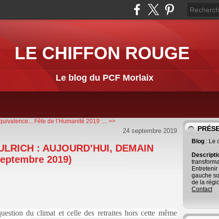
LE CHIFFON ROUGE
Le blog du PCF Morlaix
uivalence...
Fête de l’Humanité 2019 :... >>
PRÉS
24 septembre 2019
Blog
: Le
ULRICH : AUJOURD’HUI, DEMAIN
Descript
septembre 2019)
transforma
Entretenir
gauche so
de la régi
Contact
question du climat et celle des retraites hors cette même