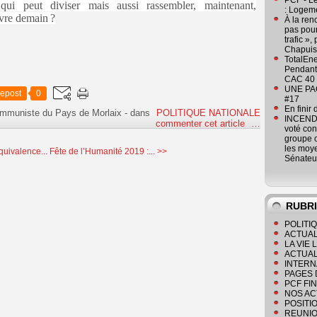
PCF - L
qui peut diviser mais aussi rassembler, maintenant,
: Logeme
vre demain ?
À la ren
pas pour
trafic »
Chapuis
TotalEn
Pendant 
CAC 40 
UNE PAGE
epost
0
#17
En finir
ommuniste du Pays de Morlaix
-
dans
POLITIQUE NATIONALE
INCENDI
commenter cet article
…
voté co
groupe c
les moye
uivalence...
Fête de l’Humanité 2019 :... >>
Sénateu
RUBR
POLITI
ACTUAL
LA VIE
ACTUAL
INTERN
PAGES 
PCF FI
NOS AC
POSITI
REUNIO