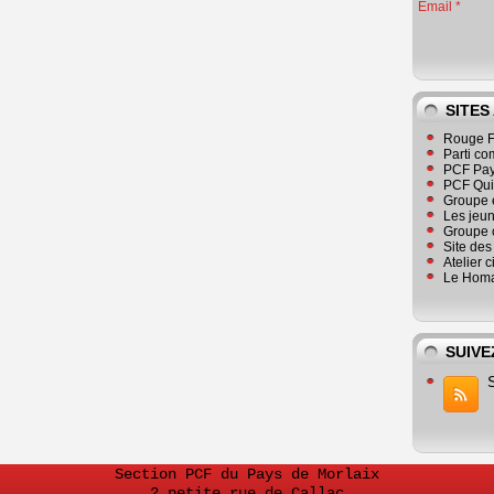
Email
SITES
Rouge F
Parti co
PCF Pay
PCF Qu
Groupe 
Les jeu
Groupe 
Site de
Atelier 
Le Homa
SUIVE
Section PCF du Pays de Morlaix
2 petite rue de Callac