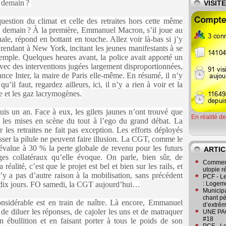
e demain ?
VISIT
question du climat et celle des retraites hors cette même
e demain ? À la première, Emmanuel Macron, s’il joue au
nale, répond en bottant en touche. Allez voir là-bas si j’y
e rendant à New York, incitant les jeunes manifestants à se
xemple. Quelques heures avant, la police avait apporté un
vec des interventions jugées largement disproportionnées,
ance Inter, la maire de Paris elle-même. En résumé, il n’y
qu’il faut, regardez ailleurs, ici, il n’y a rien à voir et la
e et les gaz ­lacrymogènes.
uis un an. Face à eux, les gilets jaunes n’ont trouvé que
En réalité d
t les mises en scène du tout à l’ego du grand débat. La
les retraites ne fait pas exception. Les efforts déployés
ser la pilule ne peuvent faire illusion. La CGT, comme le
évalue à 30 % la perte globale de revenu pour les futurs
ARTIC
ges collatéraux qu’elle évoque. On parle, bien sûr, de
Comment
réalité, c’est que le projet est bel et bien sur les rails, et
utopie r
n’y a pas d’autre raison à la mobilisation, sans précédent
PCF - L
a dix jours. FO samedi, la CGT aujourd’hui…
: Logeme
Municipa
chant pé
nsidérable est en train de naître. Là encore, Emmanuel
d’extrêm
de diluer les réponses, de cajoler les uns et de matraquer
UNE PAGE
#18
en ébullition et en faisant porter à tous le poids de son