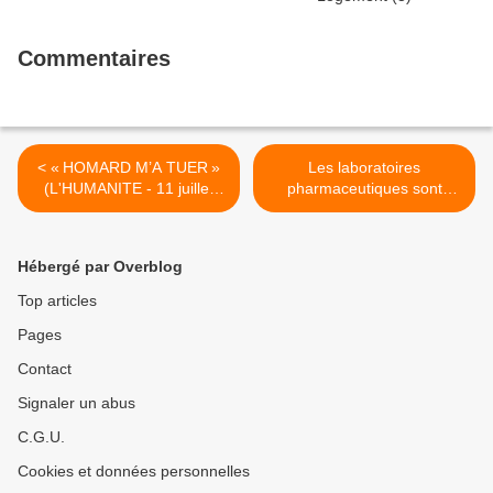
Commentaires
< « HOMARD M’A TUER »
Les laboratoires
(L'HUMANITE - 11 juillet
pharmaceutiques sont
2019 - Maurice ULRICH et
responsables et vous
Gérard LE PUIL)
laissez faire (Sénat – Marie-
Noëlle LIENEMANN -
Hébergé par Overblog
Groupe Communiste,
Républicain, Citoyen et
Top articles
Ecologiste) >
Pages
Contact
Signaler un abus
C.G.U.
Cookies et données personnelles