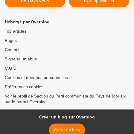
PERSONNELS
PCF appelle les
ENSEIGNANTS
départements à s'opposer
RIDICULISÉS : LES CIBLES
au fichage biométrique >
RÉPONDENT AUX
Hébergé par Overblog
ARCHERS ! (L’HUMANITE -
Mardi 23 Juillet 2019 -
Top articles
Réseau école du PCF)
Pages
Contact
Signaler un abus
C.G.U.
Cookies et données personnelles
Préférences cookies
Voir le profil de Section du Parti communiste du Pays de Morlaix
sur le portail Overblog
Créer un blog sur Overblog
Créer un blog