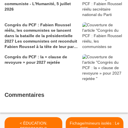
communiste - L'Humanité, 5 juillet
2026
Congrès du PCF : Fabien Roussel
réélu, les communistes se lancent
dans la bataille de la présidentielle
2027 Les communistes ont reconduit
Fabien Roussel à la tête de leur parti,
à l’issue du 40e congrès national, à
Congrès du PCF : la « clause de
Lille. Le secrétaire national, dont la
revoyure » pour 2027 rejetée
candidature devrait être officialisée le
6 septembre, veut désormais jeter «
toutes ses forces » dans la campagne
présidentielle.
Commentaires
< ÉDUCATION.
Fichage/mineurs isolés : Le