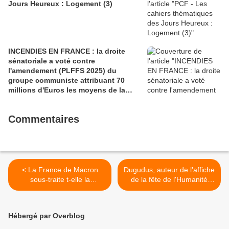
Jours Heureux : Logement (3)
INCENDIES EN FRANCE : la droite
sénatoriale a voté contre
l'amendement (PLFFS 2025) du
groupe communiste attribuant 70
millions d'Euros les moyens de la
sécurité civile (Ian BROSSAT
Sénateur Communiste)
Commentaires
< La France de Macron
Dugudus, auteur de l'affiche
sous-traite t-elle la
de la fête de l'Humanité
condamnation à mort des
2019: vers de nouveaux
djihadistes français en Irak?
chemins d'humanité >
- Henri Leclerc - L’horreur
Hébergé par Overblog
d’un crime ne justifie pas
tout (L'Humanité, Alexandre