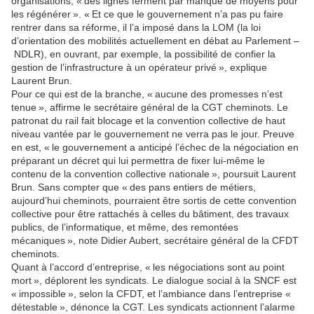
organisations, « des lignes ferment par manque de moyens pour
les régénérer ». « Et ce que le gouvernement n’a pas pu faire
rentrer dans sa réforme, il l’a imposé dans la LOM (la loi
d’orientation des mobilités actuellement en débat au Parlement –
NDLR), en ouvrant, par exemple, la possibilité de confier la
gestion de l’infrastructure à un opérateur privé », explique
Laurent Brun.
Pour ce qui est de la branche, « aucune des promesses n’est
tenue », affirme le secrétaire général de la CGT cheminots. Le
patronat du rail fait blocage et la convention collective de haut
niveau vantée par le gouvernement ne verra pas le jour. Preuve
en est, « le gouvernement a anticipé l’échec de la négociation en
préparant un décret qui lui permettra de fixer lui-même le
contenu de la convention collective nationale », poursuit Laurent
Brun. Sans compter que « des pans entiers de métiers,
aujourd’hui cheminots, pourraient être sortis de cette convention
collective pour être rattachés à celles du bâtiment, des travaux
publics, de l’informatique, et même, des remontées
mécaniques », note Didier Aubert, secrétaire général de la CFDT
cheminots.
Quant à l’accord d’entreprise, « les négociations sont au point
mort », déplorent les syndicats. Le dialogue social à la SNCF est
« impossible », selon la CFDT, et l’ambiance dans l’entreprise «
détestable », dénonce la CGT. Les syndicats actionnent l’alarme