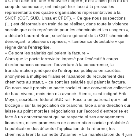
« C’est l’acte II », une « nouvelle étape », c’est « bien plus qu’un
coup de semonce », ont indiqué hier face à la presse les
représentants des quatre organisations représentatives à la
SNCF (CGT, SUD, Unsa et CFDT). « Ce que nous suspections
(…) est désormais en train de se réaliser, dans toute la violence
sociale que cela représente pour les cheminots et les usagers »,
a déclaré Laurent Brun, secrétaire général de la CGT cheminots,
dénonçant, à plusieurs reprises, « l’ambiance détestable » qui
règne dans l’entreprise.
« Ce sont les salariés qui paient la facture »
Alors que le pacte ferroviaire imposé par l’exécutif à coups
d’ordonnances consacre l’ouverture à la concurrence, la
transformation juridique de l’entreprise publique en sociétés
anonymes à multiples filiales et l’abandon du recrutement des
cheminots au statut, « ce sont les salariés qui paient la facture.
On nous avait promis un pacte social et une convention collective
de haut niveau, mais rien n’a avancé. Rien », s’est indigné Erik
Meyer, secrétaire fédéral SUD rail. Face à un patronat qui « fait
blocage » sur la négociation de branche, face à une direction qui
laisse au point mort les négociations sur l’accord d’entreprise et
face à un gouvernement qui ne respecte ni ses engagements
financiers, ni ses promesses de concertation sociale préalable à
la publication des décrets d’application de la réforme, les
cheminots tirent la sonnette d’alarme. « La manifestation du 4 juin