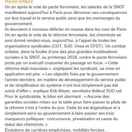
Marion d'Allard
Un an après le vote du pacte ferroviaire, les salariés de la SNCF
manifestent aujourd’hui à Paris pour dénoncer ses conséquences
sur leur travail et le service public ainsi que les mensonges du
gouvernement.
Ils devraient à nouveau déferler en masse dans les rues de Paris.
Un an après le vote de la réforme ferroviaire, les cheminots se
sont donné rendez-vous, aujourd’hui, à l’appel de toutes les
organisations syndicales (CGT, SUD, Unsa et CFDT). Un combat
unitaire, dans la foulée d’une des plus grandes mobilisations
sociales à la SNCF, au printemps 2018, contre le pacte ferroviaire
porté par un exécutif coutumier du passage en force. « Cette
réforme était mauvaise », expliquent les syndicats, sa mise en
application est pire. « Les objectifs fixés par le gouvernement
l’année dernière, en matière de développement du service public
et de simplification du système n’ont tout simplement pas été
suivis d’effet », explique Erik Meyer, secrétaire fédéral SUD rail.
Pour le syndicaliste, le bilan est alarmant : « Aucune des
garanties sociales mises sur la table pour faire passer la pilule de
la réforme n’est à l’ordre du jour. Cette loi est dogmatique et a
simplement servi au gouvernement à faire passer ses trois
marqueurs politiques : concurrence, privatisation et casse du
statut des cheminots. »
Évolutions de carrières empêchées, mobilités forcées...