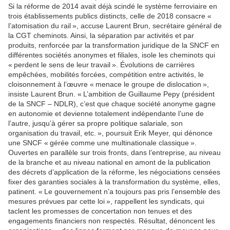
Si la réforme de 2014 avait déjà scindé le système ferroviaire en
trois établissements publics distincts, celle de 2018 consacre «
l’atomisation du rail », accuse Laurent Brun, secrétaire général de
la CGT cheminots. Ainsi, la séparation par activités et par
produits, renforcée par la transformation juridique de la SNCF en
différentes sociétés anonymes et filiales, isole les cheminots qui
« perdent le sens de leur travail ». Évolutions de carrières
empêchées, mobilités forcées, compétition entre activités, le
cloisonnement à l’œuvre « menace le groupe de dislocation »,
insiste Laurent Brun. « L’ambition de Guillaume Pepy (président
de la SNCF – NDLR), c’est que chaque société anonyme gagne
en autonomie et devienne totalement indépendante l’une de
l’autre, jusqu’à gérer sa propre politique salariale, son
organisation du travail, etc. », poursuit Erik Meyer, qui dénonce
une SNCF « gérée comme une multinationale classique ».
Ouvertes en parallèle sur trois fronts, dans l’entreprise, au niveau
de la branche et au niveau national en amont de la publication
des décrets d’application de la réforme, les négociations censées
fixer des garanties sociales à la transformation du système, elles,
patinent. « Le gouvernement n’a toujours pas pris l’ensemble des
mesures prévues par cette loi », rappellent les syndicats, qui
taclent les promesses de concertation non tenues et des
engagements financiers non respectés. Résultat, dénoncent les