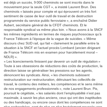
est déjà un succès, 9 000 cheminots se sont inscrits dans le
mouvement pour la seule CGT », a insisté Laurent Brun. Des
cheminots « laissés pour compte et qui éprouvent un très fort
sentiment de casse de leur outil de travail et de destruction
programmée du service public ferroviaire », a enchaîné Didier
Aubert, secrétaire général de la CFDT cheminots. Et le
responsable syndical va même plus loin. « Nous avons à la SNCF
les mêmes ingrédients en termes de risques psychosociaux qu’à
France Télécom à l’époque de la vague de suicides. » Même
discours chez SUD rail, qui fait « clairement le parallèle entre la
situation à la SNCF et l’actuel procès Lombard (ancien dirigeant
de France Télécom mis en examen pour harcèlement moral –
NDLR) ».
« Les licenciements finissent par devenir un outil de régulation »
Toute à ses obsessions de réductions des coûts de production, la
direction laisse se généraliser les pressions sur les agents,
dénoncent les syndicats. Ainsi, « les cheminots subissent
restructuration sur restructuration, détruisant les collectifs de
travail, le contenu des métiers, les compétences et le sens même
de nos engagements professionnels », note Laurent Brun. Pis,
poursuit le cégétiste, « les salariés dont l’employabilité n’est pas
maximale, à savoir les plus anciens, ceux qui ont des inaptitudes
ou des handicaps, ou encore ceux dont les compétences ne sont
plus recherchées, sont de plus en plus brutalement poussés vers