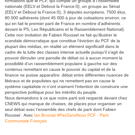
formations que le PCF, qui compte un groupe à l'Assemblée
nationale (EELV et Debout la France:0), un groupe au Sénat
(EELV et Debout la France:0), 3 députés européens, 7500 élus,
80 000 adhérents (dont 45 000 à jour de cotisations environ, ce
qui en fait le premier parti de France en nombre d'adhérents
devant le PS, Les Républicains et le Rassemblement National).
Cette non invitation de Fabien Roussel ne fait qu'illustrer le
scandale démocratique que constitue l'éviction du PCF de la
plupart des médias, en réalité un élément significatif dans le
cadre de la lutte des classes intense actuelle puisqu'il s'agit de
pouvoir dérouler une parodie de débat où à aucun moment la
possibilité d'un rassemblement populaire à gauche sur des
contenus remettant en cause le pouvoir du capital et de la
finance ne puisse apparaître: débat entre différentes nuances de
libéraux et de populistes qui ne remettent pas en cause le
système capitaliste ni n'ont vraiment l'intention de construire une
perspective politique pour les intérêts du peuple.
Nous demandons à ce que notre parti soit respecté devant chez
CNEWS qui manque de chaises, de places pour organiser un
seul débat avec l’ensemble des chefs de parti dont Fabien
Roussel . Avec
Ian Brossat
#
PasSansNous
PCF - Parti
Communiste Français