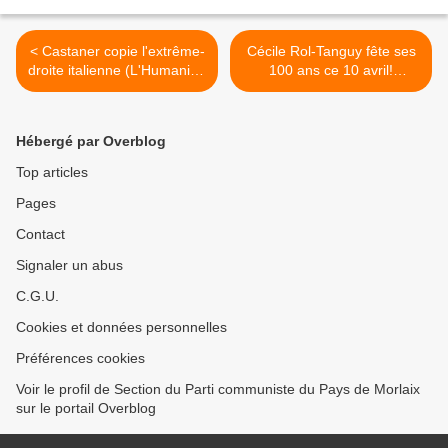
< Castaner copie l'extrême-
Cécile Rol-Tanguy fête ses
droite italienne (L'Humanité,
100 ans ce 10 avril!
Emilien Urbach, 8 avril
Hommage à cette
2019)
communiste résistante,
passeuse de mémoire,
Hébergé par Overblog
femme d'Henri Rol-Tanguy!
>
Top articles
Pages
Contact
Signaler un abus
C.G.U.
Cookies et données personnelles
Préférences cookies
Voir le profil de Section du Parti communiste du Pays de Morlaix
sur le portail Overblog