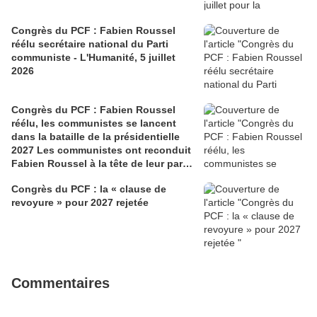
Congrès du PCF : Fabien Roussel
réélu secrétaire national du Parti
communiste - L'Humanité, 5 juillet
2026
Congrès du PCF : Fabien Roussel
réélu, les communistes se lancent
dans la bataille de la présidentielle
2027 Les communistes ont reconduit
Fabien Roussel à la tête de leur parti,
à l’issue du 40e congrès national, à
Congrès du PCF : la « clause de
Lille. Le secrétaire national, dont la
revoyure » pour 2027 rejetée
candidature devrait être officialisée le
6 septembre, veut désormais jeter «
toutes ses forces » dans la campagne
présidentielle.
Commentaires