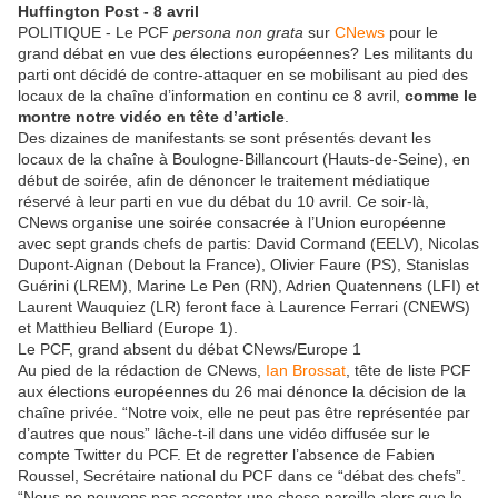
Huffington Post - 8 avril
POLITIQUE - Le PCF
persona non grata
sur
CNews
pour le
grand débat en vue des élections européennes? Les militants du
parti ont décidé de contre-attaquer en se mobilisant au pied des
locaux de la chaîne d’information en continu ce 8 avril,
comme le
montre notre vidéo en tête d’article
.
Des dizaines de manifestants se sont présentés devant les
locaux de la chaîne à Boulogne-Billancourt (Hauts-de-Seine), en
début de soirée, afin de dénoncer le traitement médiatique
réservé à leur parti en vue du débat du 10 avril. Ce soir-là,
CNews organise une soirée consacrée à l’Union européenne
avec sept grands chefs de partis: David Cormand (EELV), Nicolas
Dupont-Aignan (Debout la France), Olivier Faure (PS), Stanislas
Guérini (LREM), Marine Le Pen (RN), Adrien Quatennens (LFI) et
Laurent Wauquiez (LR) feront face à Laurence Ferrari (CNEWS)
et Matthieu Belliard (Europe 1).
Le PCF, grand absent du débat CNews/Europe 1
Au pied de la rédaction de CNews,
Ian Brossat
, tête de liste PCF
aux élections européennes du 26 mai dénonce la décision de la
chaîne privée. “Notre voix, elle ne peut pas être représentée par
d’autres que nous” lâche-t-il dans une vidéo diffusée sur le
compte Twitter du PCF. Et de regretter l’absence de Fabien
Roussel, Secrétaire national du PCF dans ce “débat des chefs”.
“Nous ne pouvons pas accepter une chose pareille alors que le