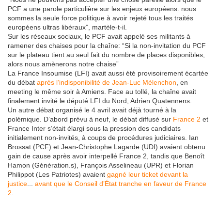
PCF a une parole particulière sur les enjeux européens: nous
sommes la seule force politique à avoir rejeté tous les traités
européens ultras libéraux”, martèle-t-il.
Sur les réseaux sociaux, le PCF avait appelé ses militants à
ramener des chaises pour la chaîne:
“Si la non-invitation du PCF
sur le plateau tient au seul fait du nombre de places disponibles,
alors nous amènerons notre chaise”
La France Insoumise (LFI) avait aussi été provisoirement écartée
du débat
après l’indisponibilité de Jean-Luc Mélenchon
, en
meeting le même soir à Amiens. Face au tollé, la chaîne avait
finalement invité le député LFI du Nord, Adrien Quatennens.
Un autre débat organisé le 4 avril avait déjà tourné à la
polémique. D’abord prévu à neuf, le débat diffusé sur
France 2
et
France Inter s’était élargi sous la pression des candidats
initialement non-invités, à coups de procédures judiciaires.
Ian
Brossat (PCF) et Jean-Christophe Lagarde (UDI) avaient obtenu
gain de cause après avoir interpellé France 2, tandis que Benoît
Hamon (Génération.s), François Asselineau (UPR) et Florian
Philippot (Les Patriotes) avaient
gagné leur ticket devant la
justice
...
avant que
le Conseil d’État tranche en faveur de France
2
.