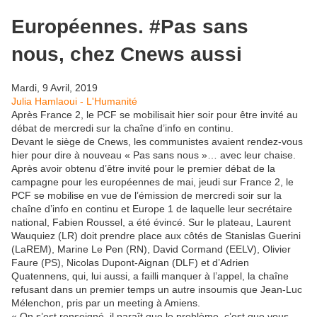
Européennes. #Pas sans
nous, chez Cnews aussi
Mardi, 9 Avril, 2019
Julia Hamlaoui - L'Humanité
Après France 2, le PCF se mobilisait hier soir pour être invité au
débat de mercredi sur la chaîne d’info en continu.
Devant le siège de Cnews, les communistes avaient rendez-vous
hier pour dire à nouveau « Pas sans nous »… avec leur chaise.
Après avoir obtenu d’être invité pour le premier débat de la
campagne pour les européennes de mai, jeudi sur France 2, le
PCF se mobilise en vue de l’émission de mercredi soir sur la
chaîne d’info en continu et Europe 1 de laquelle leur secrétaire
national, Fabien Roussel, a été évincé. Sur le plateau, Laurent
Wauquiez (LR) doit prendre place aux côtés de Stanislas Guerini
(LaREM), Marine Le Pen (RN), David Cormand (EELV), Olivier
Faure (PS), Nicolas Dupont-Aignan (DLF) et d’Adrien
Quatennens, qui, lui aussi, a failli manquer à l’appel, la chaîne
refusant dans un premier temps un autre insoumis que Jean-Luc
Mélenchon, pris par un meeting à Amiens.
« On s’est renseigné, il paraît que le problème, c’est que vous