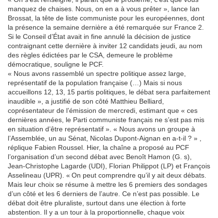
manquez de chaises. Nous, on en a à vous prêter », lance Ian
Brossat, la tête de liste communiste pour les européennes, dont
la présence la semaine dernière a été remarquée sur France 2.
Si le Conseil d’État avait in fine annulé la décision de justice
contraignant cette dernière à inviter 12 candidats jeudi, au nom
des règles édictées par le CSA, demeure le problème
démocratique, souligne le PCF.
« Nous avons rassemblé un spectre politique assez large,
représentatif de la population française (…) Mais si nous
accueillons 12, 13, 15 partis politiques, le débat sera parfaitement
inaudible », a justifié de son côté Matthieu Belliard,
coprésentateur de l’émission de mercredi, estimant que « ces
dernières années, le Parti communiste français ne s’est pas mis
en situation d’être représentatif ». « Nous avons un groupe à
l’Assemblée, un au Sénat, Nicolas Dupont-Aignan en a-t-il ? » ,
réplique Fabien Roussel. Hier, la chaîne a proposé au PCF
l’organisation d’un second débat avec Benoît Hamon (G. s),
Jean-Christophe Lagarde (UDI), Florian Philippot (LP) et François
Asselineau (UPR). « On peut comprendre qu’il y ait deux débats.
Mais leur choix se résume à mettre les 6 premiers des sondages
d’un côté et les 6 derniers de l’autre. Ce n’est pas possible. Le
débat doit être pluraliste, surtout dans une élection à forte
abstention. Il y a un tour à la proportionnelle, chaque voix