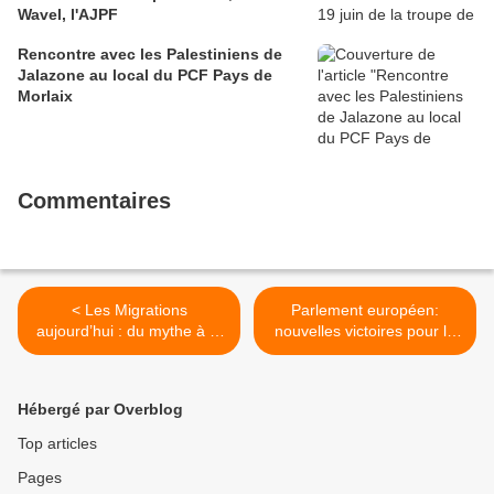
Wavel, l'AJPF
Rencontre avec les Palestiniens de
Jalazone au local du PCF Pays de
Morlaix
Commentaires
< Les Migrations
Parlement européen:
aujourd’hui : du mythe à la
nouvelles victoires pour la
réalité - Jeudi Rouge du
culture (Marie-Pierre Vieu,
PCF à Quimperlé le jeudi
28 mars 2019) >
28 mars avec Catherine
Hébergé par Overblog
Withold de Wenden
Top articles
Pages