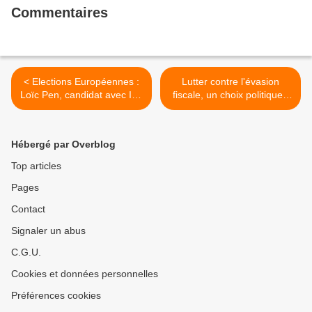
Commentaires
< Elections Européennes :
Lutter contre l'évasion
Loïc Pen, candidat avec Ian
fiscale, un choix politique -
Brossat #EuropeDesGens
par Eric Bocquet,
parlementaire communiste,
auteur de Sans domicile fisc
Hébergé par Overblog
(Cause Commune) >
Top articles
Pages
Contact
Signaler un abus
C.G.U.
Cookies et données personnelles
Préférences cookies